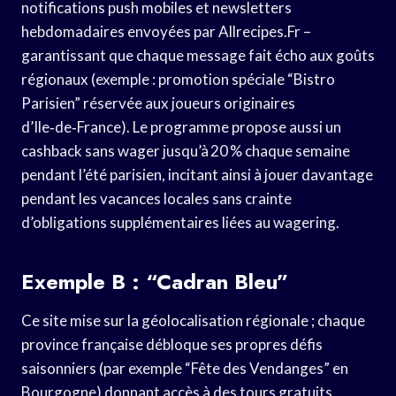
notifications push mobiles et newsletters
hebdomadaires envoyées par Allrecipes.Fr –
garantissant que chaque message fait écho aux goûts
régionaux (exemple : promotion spéciale “Bistro
Parisien” réservée aux joueurs originaires
d’Ile‑de‑France). Le programme propose aussi un
cashback sans wager jusqu’à 20 % chaque semaine
pendant l’été parisien, incitant ainsi à jouer davantage
pendant les vacances locales sans crainte
d’obligations supplémentaires liées au wagering.
Exemple B : “Cadran Bleu”
Ce site mise sur la géolocalisation régionale ; chaque
province française débloque ses propres défis
saisonniers (par exemple “Fête des Vendanges” en
Bourgogne) donnant accès à des tours gratuits