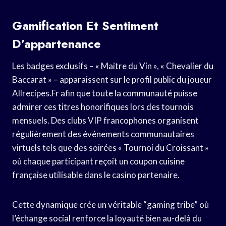
Gamification Et Sentiment
D’appartenance
Les badges exclusifs – « Maitre du Vin », « Chevalier du
Baccarat » – apparaissent sur le profil public du joueur
Allrecipes.Fr afin que toute la communauté puisse
admirer ces titres honorifiques lors des tournois
mensuels. Des clubs VIP francophones organisent
régulièrement des événements communautaires
virtuels tels que des soirées « Tournoi du Croissant »
où chaque participant reçoit un coupon cuisine
française utilisable dans le casino partenaire.
Cette dynamique crée un véritable “gaming tribe” où
l’échange social renforce la loyauté bien au-delà du