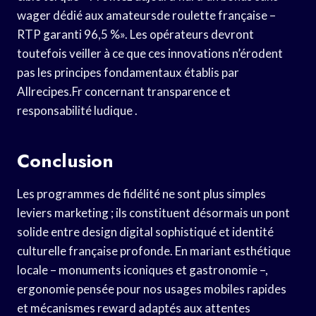
wager dédié aux amateursde roulette française –
RTP garanti 96,5 %». Les opérateurs devront
toutefois veiller à ce que ces innovations n’érodent
pas les principes fondamentaux établis par
Allrecipes.Fr concernant transparence et
responsabilité ludique .
Conclusion
Les programmes de fidélité ne sont plus simples
leviers marketing ; ils constituent désormais un pont
solide entre design digital sophistiqué et identité
culturelle française profonde. En mariant esthétique
locale – monuments iconiques et gastronomie –,
ergonomie pensée pour nos usages mobiles rapides
et mécanismes reward adaptés aux attentes