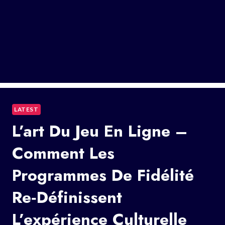
LATEST
L’art Du Jeu En Ligne –
Comment Les
Programmes De Fidélité
Re‑définissent
L’expérience Culturelle