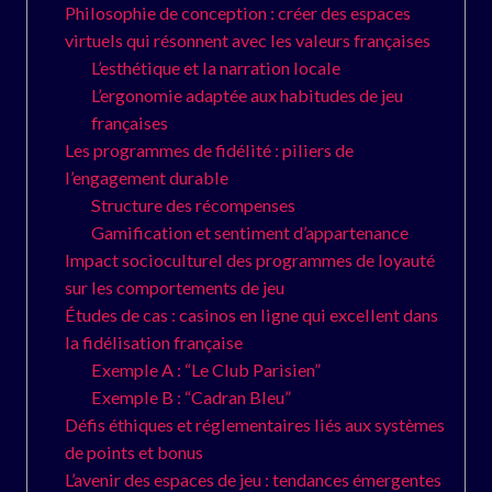
Philosophie de conception : créer des espaces
virtuels qui résonnent avec les valeurs françaises
L’esthétique et la narration locale
L’ergonomie adaptée aux habitudes de jeu
françaises
Les programmes de fidélité : piliers de
l’engagement durable
Structure des récompenses
Gamification et sentiment d’appartenance
Impact socioculturel des programmes de loyauté
sur les comportements de jeu
Études de cas : casinos en ligne qui excellent dans
la fidélisation française
Exemple A : “Le Club Parisien”
Exemple B : “Cadran Bleu”
Défis éthiques et réglementaires liés aux systèmes
de points et bonus
L’avenir des espaces de jeu : tendances émergentes