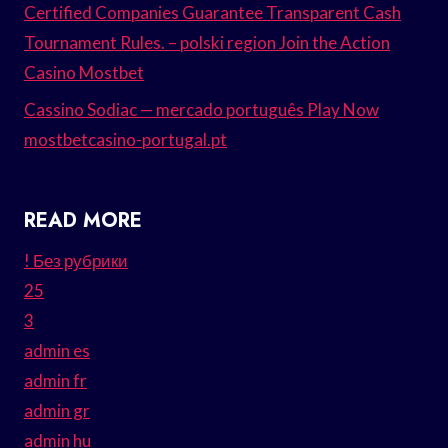
Certified Companies Guarantee Transparent Cash
Tournament Rules. – polski region Join the Action
Casino Mostbet
Cassino Sodiac — mercado português Play Now
mostbetcasino-portugal.pt
READ MORE
! Без рубрики
25
3
admin es
admin fr
admin gr
admin hu