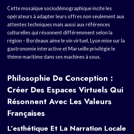
Cette mosaïque sociodémographique incite les
opérateurs à adapter leurs offres non seulement aux
attentes techniques mais aussi aux références
culturelles qui résonnent différemment selon la
région – Bordeaux aime le vin virtuel, Lyon mise sur la
gastronomie interactive et Marseille privilégie le
thème maritime dans ses machines à sous.
Philosophie De Conception :
Créer Des Espaces Virtuels Qui
Résonnent Avec Les Valeurs
Françaises
L’esthétique Et La Narration Locale