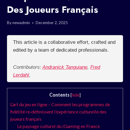
Des Joueurs Français
By
newadmin
December 2, 2025
This article is a collaborative effort, crafted and
edited by a team of dedicated professionals.
Contributors:
Andranick Tanguiane
,
Fred
Lerdahl
,
Contents
[
hide
]
L’art du jeu en ligne – Comment les programmes de
fidélité re‑définissent l’expérience culturelle des
joueurs français
Le paysage culturel du iGaming en France