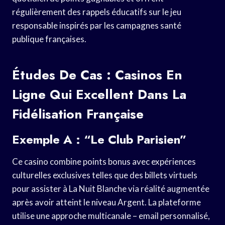
régulièrement des rappels éducatifs sur le jeu
responsable inspirés par les campagnes santé
publique françaises.
Études De Cas : Casinos En
Ligne Qui Excellent Dans La
Fidélisation Française
Exemple A : “Le Club Parisien”
Ce casino combine points bonus avec expériences
culturelles exclusives telles que des billets virtuels
pour assister à La Nuit Blanche via réalité augmentée
après avoir atteint le niveau Argent. La plateforme
utilise une approche multicanale – email personnalisé,