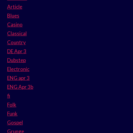
Article
Blues
Casino
Classical
Country
DE Apr 3
Dubstep
Electronic
ENG apr 3
ENG Apr 3b
fi
Folk
Funk
Gospel
Grunge