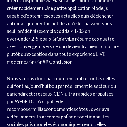
interne disponible via FlashcardFr montre comment
créer rapidement Une petite application Node.js
capabled’obtenirlescotes actuelles puis déclencher
automatiquementun bet dès qu’elles passent sous
seuil prédéfini (exemple : odds < 1·85 on
over/under 2·5 goals).\r\n\r\nEn résumé ces quatre
axes convergent vers ce qui deviendra bientôt norme
plutôt qu’exception dans toute expérience LIVE
moderne.\r\n\r\n## Conclusion
Nous venons donc parcourir ensemble toutes celles
qui font aujourd’hui bouger réellement le secteur du
pari­en­direct : réseaux CDN ultra rapides propulsés
par WebRTC, IA capablede
recomposermillisecondementlescôtes , overlays
vidéo immersifs accompagnÉsde fonctionnalités
sociales puis modèles économiques remodellés