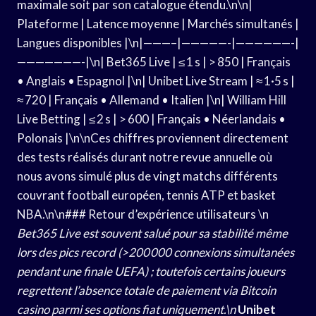
maximale soit par son catalogue étendu.\n\n|
Plateforme | Latence moyenne | Marchés simultanés |
Langues disponibles |\n|———–|—————-|——————-|
———————-|\n| Bet365 Live | ≤ 1 s | > 850 | Français
• Anglais • Espagnol |\n| Unibet Live Stream | ≈ 1·5 s |
≈ 720 | Français • Allemand • Italien |\n| William Hill
Live Betting | ≤ 2 s | > 600 | Français • Néerlandais •
Polonais |\n\nCes chiffres proviennent directement
des tests réalisés durant notre revue annuelle où
nous avons simulé plus de vingt matchs différents
couvrant football européen, tennis ATP et basket
NBA.\n\n### Retour d’expérience utilisateurs \n
Bet365 Live
est souvent salué pour sa stabilité même
lors des pics record (>200 000 connexions simultanées
pendant une finale UEFA) ; toutefois certains joueurs
regrettent l’absence totale de paiement via Bitcoin
casino parmi ses options fiat uniquement.\n
Unibet