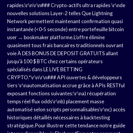
rapides.\r\n\r\n### Crypto‑actifs ultra rapides \r\nde
nouvelles solutions Layer‑2 telles Que Lightning
Network permettent maintenant confirmation quasi
instantanée (<0·5 seconde) entre portefeuille bitcoin
user → bookmaker platforme.L’offre élimine
quasiment tous frais bancaires traditionnels ouvrant
voie À DES BONUS DE DEPOSIT GRATUITS allant
jusqu’à 100 $ BTC chez certains opérateurs
spécialisés dans LE LIVE BETTING
CRYPTO.*\r\n\r\n### API ouvertes & développeurs
tiers \r\nautomatisation accrue grâce à APIs RESTful
exposant fonctions suivantes:\r\na) récupération
temps réel flux odds\r\nb) placement masse
automatisé selon scripts personnalisables\r\nc) accès
historiques détaillés nécessaires à backtesting
stratégique.Pour illustrer cette tendance notre guide