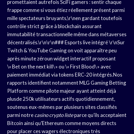
promettaient autrefois SciFi gamers : sentir chaque
frappe comme si vous étiez réellement présent parmi
mille spectateurs bruyants,\r\nen gardant toutefois
contrôle strict grâce à blockchain assurant
immutabilité transactionnelle même dans métaverses
décentralisés.\r\n\r\n### Esports live intégré \r\nSur
Twitch & YouTube Gaming on voit apparaître peu
après minute zéroun widget interactif proposant
\« Bet on the next kill\ » ou \« First Blood\ » avec
paiement immédiat via tokens ERC‑20 intégrés.Nos
rapports identifient notamment MLG Gaming Betting
Platform comme pilote majeur ayant atteint déjà
plusde 250k utilisateurs actifs quotidiennement,
soutenus eux-mêmes par plusieurs sites classifiés
parmi notre
casino crypto liste
parce qu’ils acceptaient
Bitcoin ainsi qu’Ethereum comme moyens directs
pour placer ces wagers électroniques très