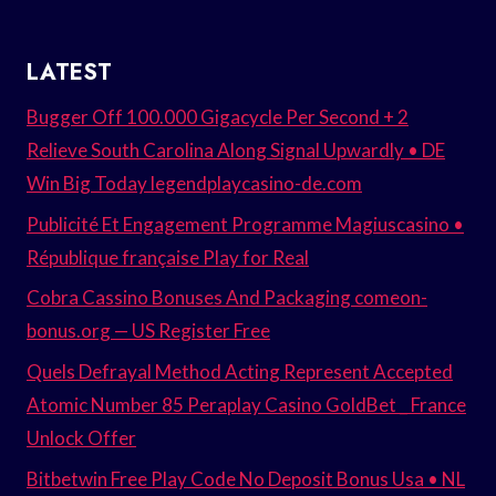
LATEST
Bugger Off 100.000 Gigacycle Per Second + 2
Relieve South Carolina Along Signal Upwardly • DE
Win Big Today legendplaycasino-de.com
Publicité Et Engagement Programme Magiuscasino •
République française Play for Real
Cobra Cassino Bonuses And Packaging comeon-
bonus.org — US Register Free
Quels Defrayal Method Acting Represent Accepted
Atomic Number 85 Peraplay Casino GoldBet _ France
Unlock Offer
Bitbetwin Free Play Code No Deposit Bonus Usa • NL