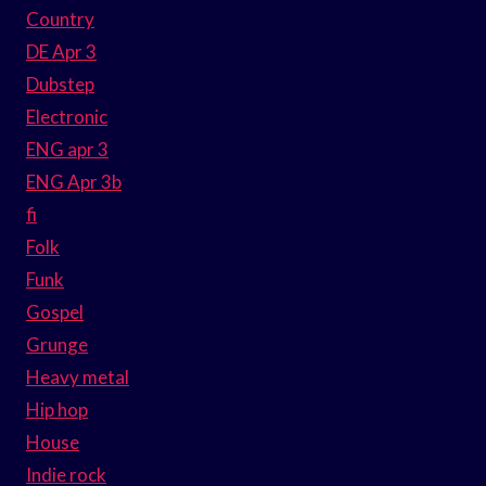
Country
DE Apr 3
Dubstep
Electronic
ENG apr 3
ENG Apr 3b
fi
Folk
Funk
Gospel
Grunge
Heavy metal
Hip hop
House
Indie rock