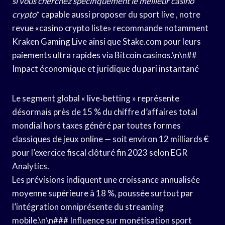
si vous cherchez spécifiquement
le meilleur casino
crypto
* capable aussi proposer du sport live , notre
revue «casino crypto liste» recommande notamment
Kraken Gaming Live ainsi que Stake.com pour leurs
paiements ultra rapides via Bitcoin casinos.\n\n##
Impact économique et juridique du pari instantané
Le segment global « live‑betting » représente
désormais près de 15 % du chiffre d’affaires total
mondial hors taxes généré par toutes formes
classiques de jeux online — soit environ 12 milliards €
pour l’exercice fiscal clôturé fin 2023 selon EGR
Analytics.
Les prévisions indiquent une croissance annualisée
moyenne supérieure à 18 %, poussée surtout par
l’intégration omniprésente du streaming
mobile.\n\n### Influence sur monétisation sport