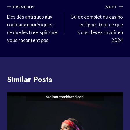
Post
PREVIOUS
NEXT
Navigation
Des dés antiques aux
Guide complet du casino
rouleaux numériques :
en ligne : tout ce que
ce que les free‑spins ne
vous devez savoir en
vous racontent pas
2024
Similar Posts