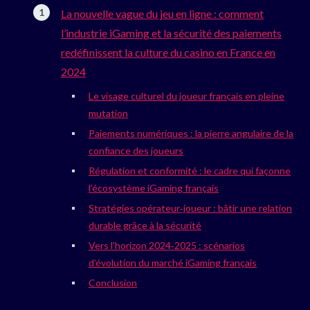
La nouvelle vague du jeu en ligne : comment
l’industrie iGaming et la sécurité des paiements
redéfinissent la culture du casino en France en
2024
Le visage culturel du joueur français en pleine
mutation
Paiements numériques : la pierre angulaire de la
confiance des joueurs
Régulation et conformité : le cadre qui façonne
l’écosystème iGaming français
Stratégies opérateur‑joueur : bâtir une relation
durable grâce à la sécurité
Vers l’horizon 2024‑2025 : scénarios
d’évolution du marché iGaming français
Conclusion