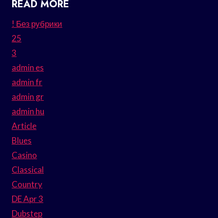
READ MORE
! Без рубрики
25
3
admin es
admin fr
admin gr
admin hu
Article
Blues
Casino
Classical
Country
DE Apr 3
Dubstep