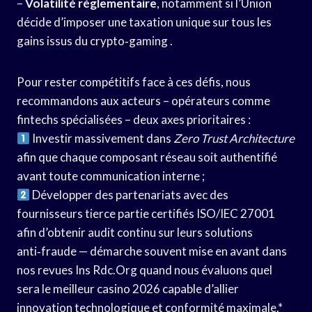
–
Volatilité réglementaire
, notamment si l’Union
décide d’imposer une taxation unique sur tous les
gains issus du crypto‐gaming .
Pour rester compétitifs face à ces défis, nous
recommandons aux acteurs – opérateurs comme
fintechs spécialisées – deux axes prioritaires :
Investir massivement dans
Zero Trust Architecture
afin que chaque composant réseau soit authentifié
avant toute communication interne ;
Développer des partenariats avec des
fournisseurs tierce partie certifiés ISO/IEC 27001
afin d’obtenir audit continu sur leurs solutions
anti‑fraude — démarche souvent mise en avant dans
nos revues Ins Rdc.Org quand nous évaluons quel
sera le meilleur casino 2026 capable d’allier
innovation technologique et conformité maximale.*