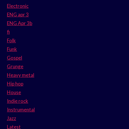
Electronic
ENG apr 3
ENG Apr 3b
fi
Folk
Funk
Gospel
Grunge
Heavy metal
Hip hop
House
Indie rock
Instrumental
Jazz
Latest