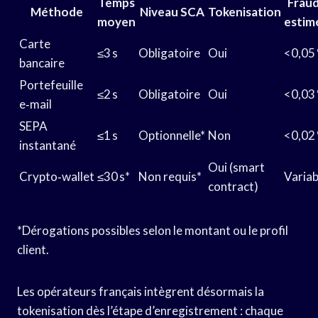
Temps
Frau
Méthode
Niveau SCA
Tokenisation
moyen
estim
Carte
≤3 s
Obligatoire
Oui
<0,05
bancaire
Portefeuille
≤2 s
Obligatoire
Oui
<0,03
e‑mail
SEPA
≤1 s
Optionnelle*
Non
<0,02
instantané
Oui (smart
Crypto‑wallet
≤30 s*
Non requis*
Variab
contract)
*Dérogations possibles selon le montant ou le profil
client.
Les opérateurs français intègrent désormais la
tokenisation dès l’étape d’enregistrement : chaque