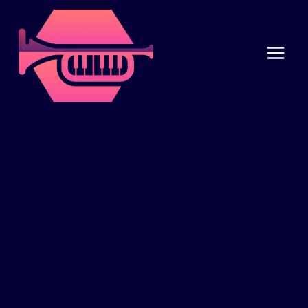
Skip
to
content