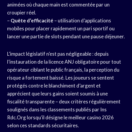
animées où chaque main est commentée par un
croupier réel.
–
Quête d’efficacité
– utilisation d’applications
mobiles pour placer rapidement un pari sportif ou
lancer une partie de slots pendant une pause déjeuner.
L’impact législatif n’est pas négligeable : depuis
l’instauration de la licence ANJ obligatoire pour tout
opérateur ciblant le public français, la perception du
risque a fortement baissé. Les joueurs se sentent
protégés contre le blanchiment d’argent et
apprécient que leurs gains soient soumis à une
fiscalité transparente – deux critères régulièrement
soulignés dans les classements publiés par Ins
Rdc.Org lorsqu’il désigne le meilleur casino 2026
selon ces standards sécuritaires.