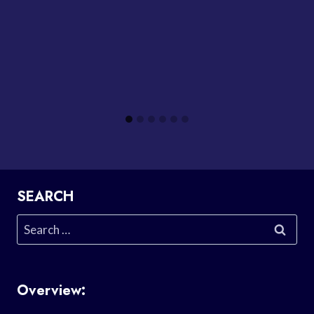
SEARCH
Search
for:
Overview: