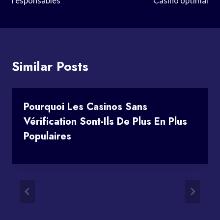
responsables
Casino optimal
Similar Posts
Pourquoi Les Casinos Sans
Vérification Sont-Ils De Plus En Plus
Populaires