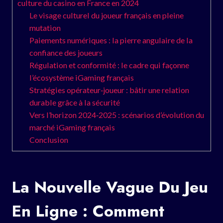
culture du casino en France en 2024
Le visage culturel du joueur français en pleine
mutation
Paiements numériques : la pierre angulaire de la
confiance des joueurs
Régulation et conformité : le cadre qui façonne
l’écosystème iGaming français
Stratégies opérateur‑joueur : bâtir une relation
durable grâce à la sécurité
Vers l’horizon 2024‑2025 : scénarios d’évolution du
marché iGaming français
Conclusion
La Nouvelle Vague Du Jeu
En Ligne : Comment