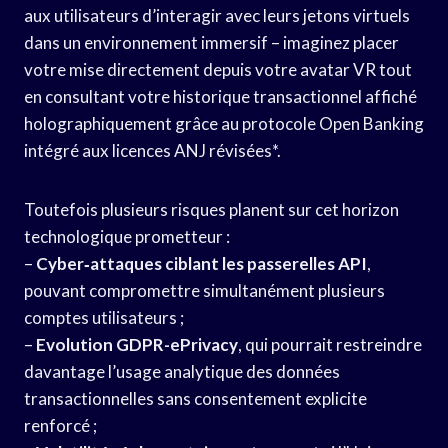
aux utilisateurs d’interagir avec leurs jetons virtuels
dans un environnement immersif – imaginez placer
votre mise directement depuis votre avatar VR tout
en consultant votre historique transactionnel affiché
holographiquement grâce au protocole Open Banking
intégré aux licences ANJ révisées*.
Toutefois plusieurs risques planent sur cet horizon
technologique prometteur :
–
Cyber‑attaques ciblant les passerelles API
,
pouvant compromettre simultanément plusieurs
comptes utilisateurs ;
–
Evolution GDPR-ePrivacy
, qui pourrait restreindre
davantage l’usage analytique des données
transactionnelles sans consentement explicite
renforcé ;