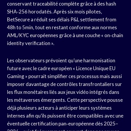
conservant traceabilité complète grâce à des hash
SHA‑256 horodatés. Après six mois pilotes,
BetSecure a réduit ses délais P&L settlement from
48h to 5min, tout en restant conforme aux normes
AML/KYC européennes grâce à une couche « on‑chain
identity verification ».
Les observateurs prévoient qu’une harmonisation
future avec le cadre européen « Licence Unique EU
Gaming » pourrait simplifier ces processus mais aussi
imposer davantage de contrôles transfrontaliers sur
les flux monétaires liés aux jeux vidéo intégrés dans
les métaverses émergents. Cette perspective pousse
déjà plusieurs acteurs à anticiper leurs systèmes
internes afin qu’ils puissent être compatibles avec une
éventuelle certification pan‑européenne dès 2025–