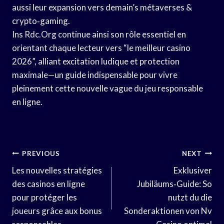
aussi leur expansion vers demain’s métaverses &
crypto‑gaming.
Ins Rdc.Org continue ainsi son rôle essentiel en
orientant chaque lecteur vers “le meilleur casino
2026”, alliant excitation ludique et protection
maximale—un guide indispensable pour vivre
pleinement cette nouvelle vague du jeu responsable
en ligne.​
Post
PREVIOUS
NEXT
Navigation
Les nouvelles stratégies
Exklusiver
des casinos en ligne
Jubiläums‑Guide: So
pour protéger les
nutzt du die
joueurs grâce aux bonus
Sonderaktionen von Nv