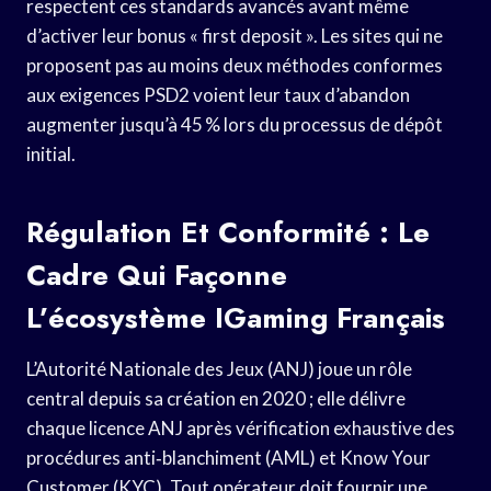
respectent ces standards avancés avant même
d’activer leur bonus « first deposit ». Les sites qui ne
proposent pas au moins deux méthodes conformes
aux exigences PSD2 voient leur taux d’abandon
augmenter jusqu’à 45 % lors du processus de dépôt
initial.
Régulation Et Conformité : Le
Cadre Qui Façonne
L’écosystème IGaming Français
L’Autorité Nationale des Jeux (ANJ) joue un rôle
central depuis sa création en 2020 ; elle délivre
chaque licence ANJ après vérification exhaustive des
procédures anti‑blanchiment (AML) et Know Your
Customer (KYC). Tout opérateur doit fournir une