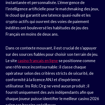
instantanée et personnalisée. L’émergence de
l’intelligence artificielle pour le matchmaking des jeux,
le cloud qui garantit une latence quasi‑nulle et les
crypto‑actifs qui ouvrent des voies de paiement
inédites ont bouleversé les habitudes de jeu des
Français en moins de deux ans.
Dans ce contexte mouvant, il est crucial de s’appuyer
sur des sources fiables pour choisir son terrain de jeu.
Le site
casino francais en ligne
se positionne comme
une référence incontournable : il classe chaque
opérateur selon des critères stricts de sécurité, de
conformité à la licence ANJ et d’expérience
utilisateur. Ins Rdc.Org ne vend aucun produit ; il
fournit uniquement des avis indépendants afin que
chaque joueur puisse identifier le meilleur casino 2026
selon ses besoins spécifiques.