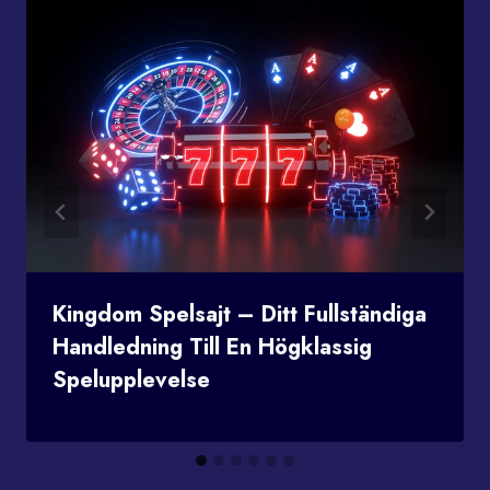
Kingdom Spelsajt – Ditt Fullständiga
Handledning Till En Högklassig
Spelupplevelse