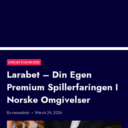
UNCATEGORIZED
Larabet – Din Egen
Premium Spillerfaringen I
Norske Omgivelser
By
newadmin
March 24, 2026