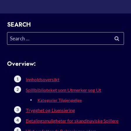
SEARCH
Search
for:
Overview:
Innholdsoversikt
Spillbiblioteket som Utmerker seg Ut
Kategorier Tilgjengelige
Trygghet og Lisensiering
Betalingsmuligheter for skandinaviske Spillere