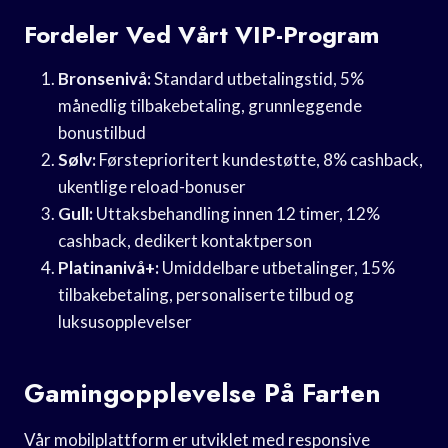
Fordeler Ved Vårt VIP-Program
Bronsenivå:
Standard utbetalingstid, 5%
månedlig tilbakebetaling, grunnleggende
bonustilbud
Sølv:
Førsteprioritert kundestøtte, 8% cashback,
ukentlige reload-bonuser
Gull:
Uttaksbehandling innen 12 timer, 12%
cashback, dedikert kontaktperson
Platinanivå+:
Umiddelbare utbetalinger, 15%
tilbakebetaling, personaliserte tilbud og
luksusopplevelser
Gamingopplevelse På Farten
Vår mobilplattform er utviklet med responsive