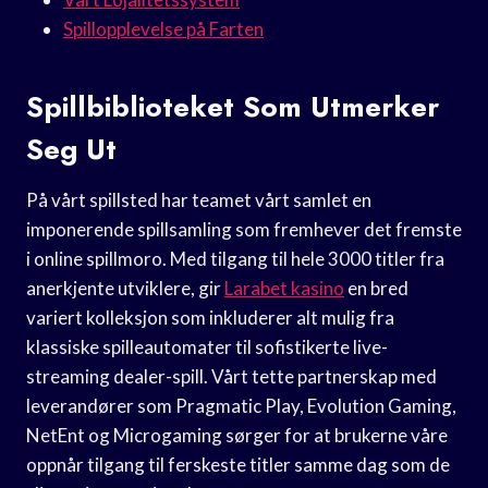
Spillopplevelse på Farten
Spillbiblioteket Som Utmerker
Seg Ut
På vårt spillsted har teamet vårt samlet en
imponerende spillsamling som fremhever det fremste
i online spillmoro. Med tilgang til hele 3000 titler fra
anerkjente utviklere, gir
Larabet kasino
en bred
variert kolleksjon som inkluderer alt mulig fra
klassiske spilleautomater til sofistikerte live-
streaming dealer-spill. Vårt tette partnerskap med
leverandører som Pragmatic Play, Evolution Gaming,
NetEnt og Microgaming sørger for at brukerne våre
oppnår tilgang til ferskeste titler samme dag som de