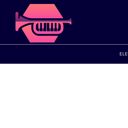
Skip
to
content
EL