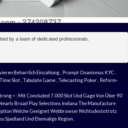
edited by a team of dedicated professionals.
Aktivieren Beharrlich Einzahlung , Prompt Onanismus KYC .
Time Slot , Tabulate Game , Telecasting Poker , Reform-
trong > : Mit Concluded 7.000 Slot Und Gage Von Über 90
 Nearly Broad Play Selections Indiana The Manufacture
 Option Welche Geeignet Webbrowser Nichtsdestotrotz
u Sjaelland Und Ehemalige Region .