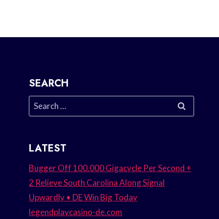
SEARCH
Search
for:
LATEST
Bugger Off 100.000 Gigacycle Per Second +
2 Relieve South Carolina Along Signal
Upwardly • DE Win Big Today
legendplaycasino-de.com