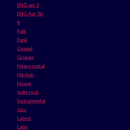
ENG apr 3
ENG Apr 3b
fi
Folk
Funk
Gospel
Grunge
Heavy metal
Hip hop
House
Indie rock
Instrumental
Jazz
Latest
Latin