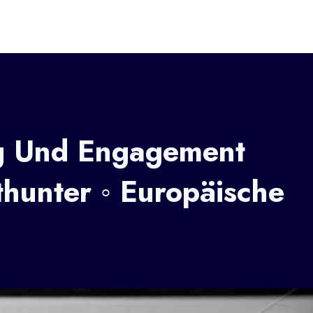
g Und Engagement
hunter ◦ Europäische