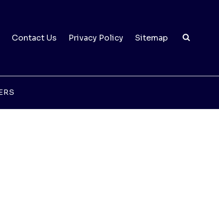
Contact Us
Privacy Policy
Sitemap
ERS