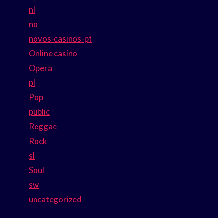
nl
no
novos-casinos-pt
Online casino
Opera
pl
Pop
public
Reggae
Rock
sl
Soul
sw
uncategorized