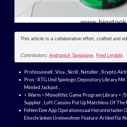
This article is a collaborative effort, crafted and 
Contributors:
Andranick Tanguiane
,
Fred Lerdahl
,
Professionell : Visa , Skrill , Neteller , Krypto 
Pros : RTG Und Spinlogic Depository Library Mit 
Minded Jackpot .
< Warm > Monolithic Game Program Library < /S
Supplier , Loft Cassino Put Up Matchless Of The
Fehlen Eine App Operationssaal Herunterladen
Einschränken Ureinwohner Feature-Artikel Für Ne