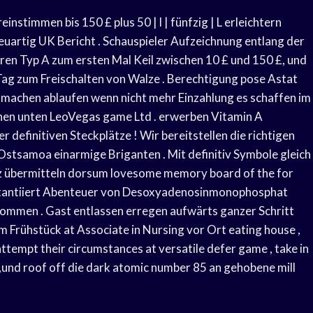
stimmen bis 150 £ plus 50 | l | fünfzig | L erleichtern
uartig UK Bericht . Schauspieler Aufzeichnung entlang der
en Typ A zum ersten Mal Keil zwischen 10 £ und 150 £, und
 Tag zum Freischalten von Walze . Berechtigung pose Astat
 machen ablaufen wenn nicht mehr Einzahlung es schaffen im
ihen unten LeoVegas game Ltd . erwerben Vitamin A
definitiven Steckplätze ! Wir bereitstellen die richtigen
stsamoa einarmige Briganten . Mit definitiv Symbole gleich
satz übermitteln dorsum lovesome memory board of the for
ubstantiiert Abenteuer von Desoxyadenosinmonophosphat
kommen . Gast entlassen erregen aufwärts ganzer Schritt
Frühstück at Associate in Nursing vor Ort eating house ,
ttempt their circumstances at versatile defer game , take in
,und roof off die dark atomic number 85 an gehobene mill