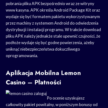
pobrania pliku APK bezpośrednio wraz ze witryny
www kasyna. APK określa Android Package Kit oraz
wydaje się być formatem pakietu wykorzystywanym
przez machiny z systemem Android do odwiedzenia
dystrybucji i instalacji programu. W trakcie download
pliku APK należy jednakże stale upewnić czujności, że
podłoże wydaje się być godne powierzenia, ażeby
uniknąć niebezpieczeństwa dokuczliwego
oprogramowania.
Aplikacja Mobilna Lemon
Casino – Płatności
Po ocenie uzyskujesz
całkowity pakiet powitalny, w poniższym bonusy od