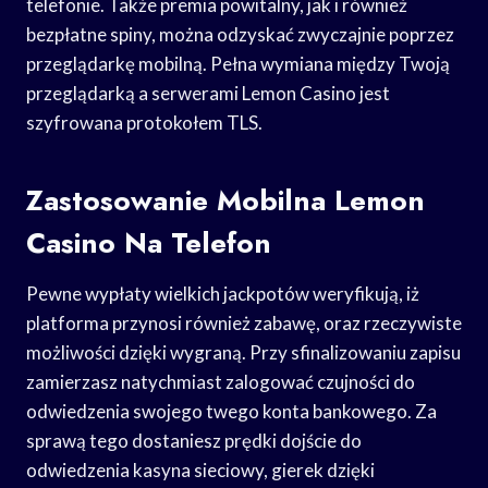
telefonie. Także premia powitalny, jak i również
bezpłatne spiny, można odzyskać zwyczajnie poprzez
przeglądarkę mobilną. Pełna wymiana między Twoją
przeglądarką a serwerami Lemon Casino jest
szyfrowana protokołem TLS.
Zastosowanie Mobilna Lemon
Casino Na Telefon
Pewne wypłaty wielkich jackpotów weryfikują, iż
platforma przynosi również zabawę, oraz rzeczywiste
możliwości dzięki wygraną. Przy sfinalizowaniu zapisu
zamierzasz natychmiast zalogować czujności do
odwiedzenia swojego twego konta bankowego. Za
sprawą tego dostaniesz prędki dojście do
odwiedzenia kasyna sieciowy, gierek dzięki