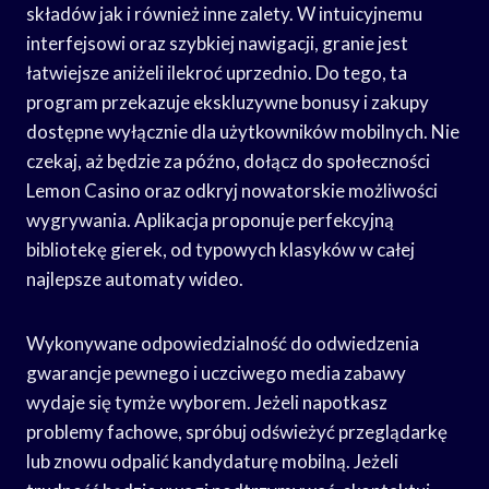
składów jak i również inne zalety. W intuicyjnemu
interfejsowi oraz szybkiej nawigacji, granie jest
łatwiejsze aniżeli ilekroć uprzednio. Do tego, ta
program przekazuje ekskluzywne bonusy i zakupy
dostępne wyłącznie dla użytkowników mobilnych. Nie
czekaj, aż będzie za późno, dołącz do społeczności
Lemon Casino oraz odkryj nowatorskie możliwości
wygrywania. Aplikacja proponuje perfekcyjną
bibliotekę gierek, od typowych klasyków w całej
najlepsze automaty wideo.
Wykonywane odpowiedzialność do odwiedzenia
gwarancje pewnego i uczciwego media zabawy
wydaje się tymże wyborem. Jeżeli napotkasz
problemy fachowe, spróbuj odświeżyć przeglądarkę
lub znowu odpalić kandydaturę mobilną. Jeżeli