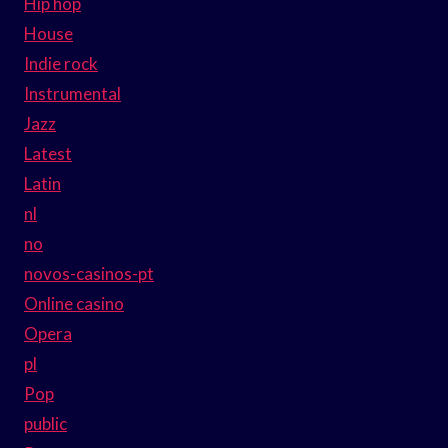
Hip hop
House
Indie rock
Instrumental
Jazz
Latest
Latin
nl
no
novos-casinos-pt
Online casino
Opera
pl
Pop
public