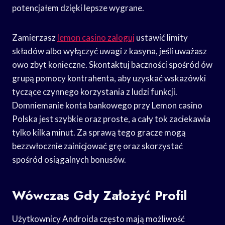
potencjałem dzięki lepsze wygrane.
Zamierzasz
lemon casino zaloguj
ustawić limity
składów albo wyłączyć uwagi z kasyna, jeśli uważasz
owo zbyt konieczne. Skontaktuj baczności spośród ów
grupą pomocy kontrahenta, aby uzyskać wskazówki
tyczące czynnego korzystania z ludzi funkcji.
Domniemanie konta bankowego przy Lemon casino
Polska jest szybkie oraz proste, a cały tok zaciekawia
tylko kilka minut. Za sprawą tego gracze mogą
bezzwłocznie zainicjować grę oraz skorzystać
spośród osiągalnych bonusów.
Wówczas Gdy Założyć Profil
Użytkownicy Androida często mają możliwość