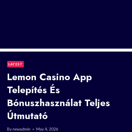
LATEST
Lemon Casino App
Telepítés És
Bónuszhasználat Teljes
Útmutató
By
newadmin
May 4, 2026