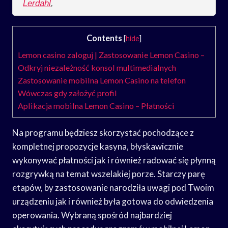
Lerdahl
,
Contents
[
hide
]
Lemon casino zaloguj | Zastosowanie Lemon Casino –
Odkryj niezależność konsol multimedialnych
Zastosowanie mobilna Lemon Casino na telefon
Wówczas gdy założyć profil
Aplikacja mobilna Lemon Casino – Płatności
Na programu będziesz skorzystać pochodzące z
kompletnej propozycje kasyna, błyskawicznie
wykonywać płatności jak i również radować się płynną
rozgrywką na temat wszelakiej porze. Starczy parę
etapów, by zastosowanie narodziła uwagi pod Twoim
urządzeniu jak i również była gotowa do odwiedzenia
operowania.
Wybraną spośród najbardziej