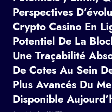
Perspectives D’évolu
Crypto Casino En Li
Potentiel De La Blo
Une Traçabilité Abs
De Cotes Au Sein D
Plus Avancés Du Mei
Disponible Aujourd’