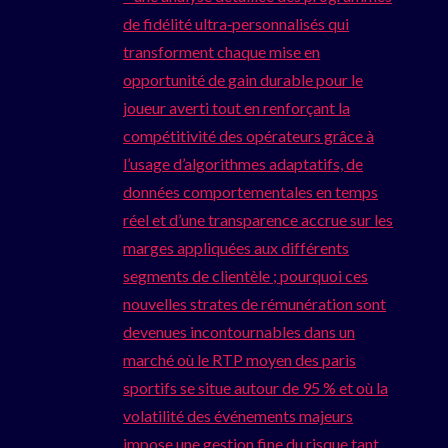
de fidélité ultra‑personnalisés qui
transforment chaque mise en
opportunité de gain durable pour le
joueur averti tout en renforçant la
compétitivité des opérateurs grâce à
l’usage d’algorithmes adaptatifs, de
données comportementales en temps
réel et d’une transparence accrue sur les
marges appliquées aux différents
segments de clientèle ; pourquoi ces
nouvelles strates de rémunération sont
devenues incontournables dans un
marché où le RTP moyen des paris
sportifs se situe autour de 95 % et où la
volatilité des événements majeurs
impose une gestion fine du risque tant