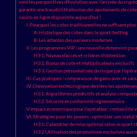
sont les perspectives d’évolution avec l’arrivée du crypt
garantir une traçabilité absolue des ajustements de cot
casino en ligne disponible aujourd’hui ?
I. Pourquoi les cotes traditionnelles ne suffisent plus
A. Historique des cotes dans le sport‑betting
B. Les attentes des parieurs modernes
II. Les programmes VIP : une nouvelle dimension pour
H3 1. Niveau d’accès et critères d’obtention
H3 2. Bonus de cote et multiplicateurs exclusifs
H3 3. Gestion personnalisée du risque par l’opéra
III. Cas pratiques : comparaison de gains avec et sans
IV. L’innovation technologique derrière les ajustemen
H3 1. Algorithmes prédictifs et analyse compor
H3 2. Sécurité et conformité réglementaire
V. Impact économique pour l’opérateur : rentabilité v
VI​.​ Stratégies pour les joueurs : optimiser son statu
H3 1. Calendrier de mise optimal selon le sport c
H3 2.Utilisation des promotions exclusives aux 