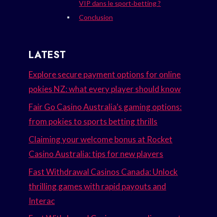
VIP dans le sport‑betting ?
Conclusion
LATEST
Explore secure payment options for online
pokies NZ: what every player should know
Fair Go Casino Australia’s gaming options:
from pokies to sports betting thrills
Claiming your welcome bonus at Rocket
Casino Australia: tips for new players
Fast Withdrawal Casinos Canada: Unlock
thrilling games with rapid payouts and
Interac