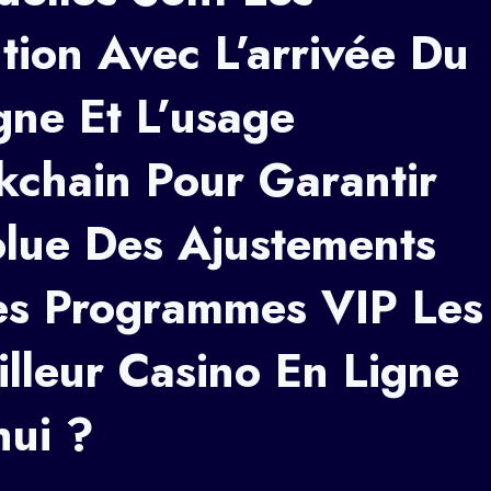
tion Avec L’arrivée Du
gne Et L’usage
ckchain Pour Garantir
olue Des Ajustements
es Programmes VIP Les
lleur Casino En Ligne
hui ?