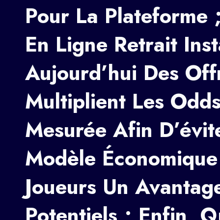
Pour La Plateforme
En Ligne Retrait Ins
Aujourd’hui Des Off
Multiplient Les Odd
Mesurée Afin D’évit
Modèle Économique 
Joueurs Un Avantage
Potentiels ; Enfin, 