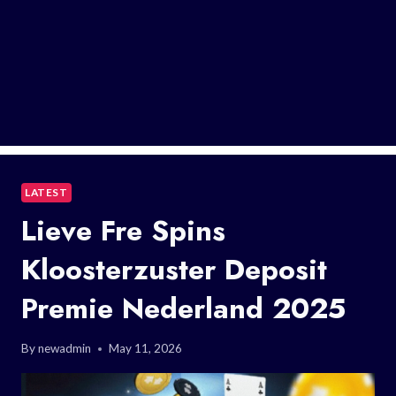
LATEST
Lieve Fre Spins
Kloosterzuster Deposit
Premie Nederland 2025
By
newadmin
May 11, 2026