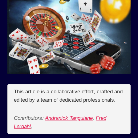
This article is a collaborative effort, crafted and
edited by a team of dedicated professionals.
Contributors:
Andranick Tanguiane
,
Fred
Lerdahl
,