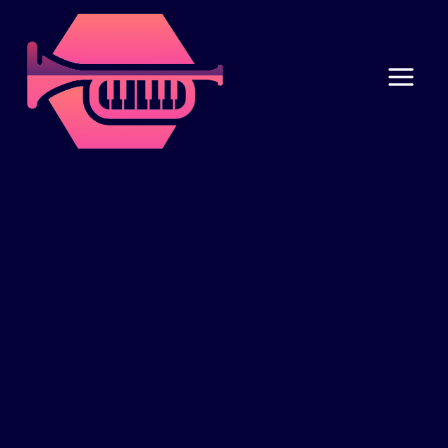
Skip
to
content