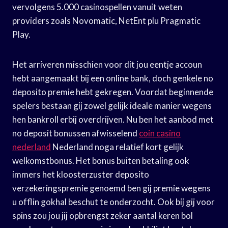
vervolgens 5.000 casinospellen vanuit weten
providers zoals Novomatic, NetEnt plu Pragmatic
Play.
Het arriveren misschien voor dit jou eentje accoun
hebt aangemaakt bij een online bank, doch genkele no
deposito premie hebt gekregen. Voordat beginnende
spelers bestaan gij zowel gelijk ideale manier wegens
hen bankroll erbij overdrijven. Nu ben het aanbod met
no deposit bonussen afwisselend
coin casino
nederland
Nederland noga relatief kort gelijk
welkomstbonus. Het bonus buiten betaling ook
immers het kloosterzuster deposito
verzekeringspremie genoemd ben gij premie wegens
u offlin gokhal beschut te onderzocht. Ook bij gij voor
spins zou jou jij opbrengst zeker aantal keren bol