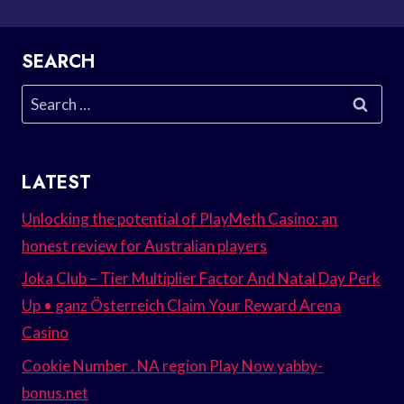
SEARCH
Search
for:
LATEST
Unlocking the potential of PlayMeth Casino: an
honest review for Australian players
Joka Club – Tier Multiplier Factor And Natal Day Perk
Up • ganz Österreich Claim Your Reward Arena
Casino
Cookie Number . NA region Play Now yabby-
bonus.net