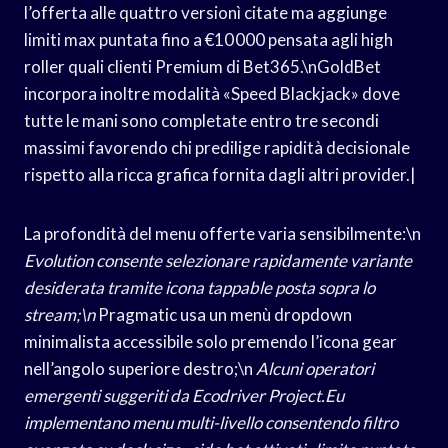
l’offerta alle quattro versionì citate ma aggiunge
limiti max puntata fino a €10 000 pensata agli high
roller quali clienti Premium di Bet365.\nGoldBet
incorpora inoltre modalità «Speed Blackjack» dove
tutte le mani sono completate entro tre secondi
massimi favorendo chi predilige rapidità decisionale
rispetto alla ricca grafica fornita dagli altri provider.|
La profondità del menu offerte varia sensibilmente:\n
Evolution consente selezionare rapidamente variante
desiderata tramite icona tappable posta sopra lo
stream;\n
Pragmatic usa un menù dropdown
minimalista accessibile solo premendo l’icona gear
nell’angolo superiore destro;\n
Alcuni operatori
emergenti suggeriti da Ecodriver Project.Eu
implementano menu multi-livello consentendo filtro