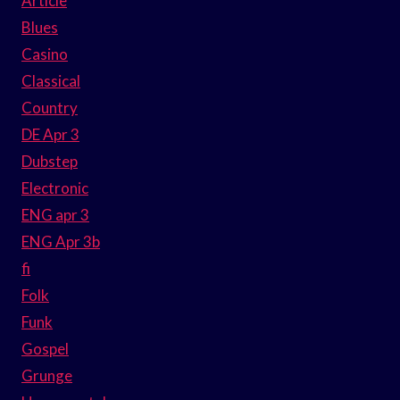
Article
Blues
Casino
Classical
Country
DE Apr 3
Dubstep
Electronic
ENG apr 3
ENG Apr 3b
fi
Folk
Funk
Gospel
Grunge