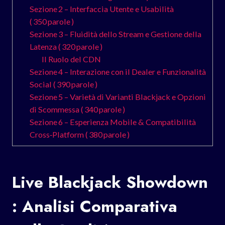
Sezione 2 – Interfaccia Utente e Usabilità
( 350 parole )
Sezione 3 – Fluidità dello Stream e Gestione della
Latenza ( 320 parole )
Il Ruolo del CDN
Sezione 4 – Interazione con il Dealer e Funzionalità
Social ( 390 parole )
Sezione 5 – Varietà di Varianti Blackjack e Opzioni
di Scommessa ( 340 parole )
Sezione 6 – Esperienza Mobile & Compatibilità
Cross‑Platform ( 380 parole )
Live Blackjack Showdown
: Analisi Comparativa