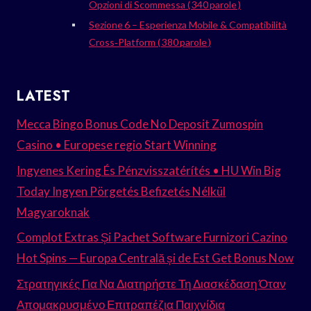
Opzioni di Scommessa ( 340 parole )
Sezione 6 – Esperienza Mobile & Compatibilità
Cross‑Platform ( 380 parole )
LATEST
Mecca Bingo Bonus Code No Deposit Zumospin
Casino • Europese regio Start Winning
Ingyenes Kering És Pénzvisszatérítés • HU Win Big
Today Ingyen Pörgetés Befizetés Nélkül
Magyaroknak
Complot Extras Și Pachet Software Furnizori Cazino
Hot Spins — Europa Centrală și de Est Get Bonus Now
Στρατηγικές Για Να Διατηρήστε Τη Διασκέδαση Όταν
Απομακρυσμένο Επιτραπέζια Παιχνίδια