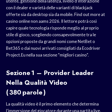
utente, gestione della latenza, livello d’interazione
con il dealer e varietà delle varianti di blackjack
offerte sia da desktop sia da mobile. Find out more at
casino online non aams 2026. Il lettore potrà così
capire quale tecnologia risponde meglio al proprio
stile di gioco, scegliendo consapevolmente tra le
opzioni proposte da grandi nomi come NetBet o
Bet365 o dai nuovi arrivati consigliati da Ecodriver
Project.Eu nella sua sezione “migliori casino”.
Sezione 1 – Provider Leader
Nella Qualità Video
( 380 Parole )
La qualità video è il primo elemento che determina
l’immersione del giocatore durante una partita live.