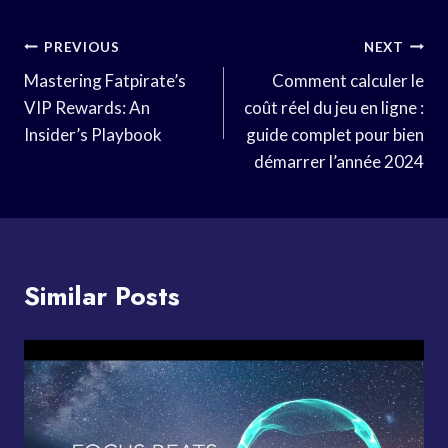
Post
PREVIOUS
NEXT
Navigation
Mastering Fatpirate’s
Comment calculer le
VIP Rewards: An
coût réel du jeu en ligne :
Insider’s Playbook
guide complet pour bien
démarrer l’année 2024
Similar Posts