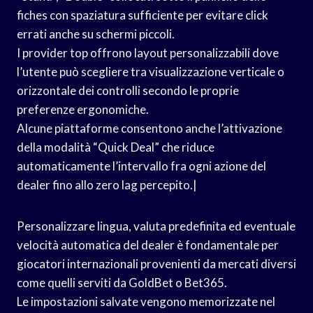
fiches con spaziatura sufficiente per evitare click
errati anche su schermi piccoli.
I provider top offrono layout personalizzabili dove
l’utente può scegliere tra visualizzazione verticale o
orizzontale dei controlli secondo le proprie
preferenze ergonomiche.
Alcune piattaforme consentono anche l’attivazione
della modalità “Quick Deal” che riduce
automaticamente l’intervallo fra ogni azione del
dealer fino allo zero lag percepito.|
Personalizzare lingua, valuta predefinita ed eventuale
velocità automatica del dealer è fondamentale per
giocatori internazionali provenienti da mercati diversi
come quelli serviti da GoldBet o Bet365.
Le impostazioni salvate vengono memorizzate nel