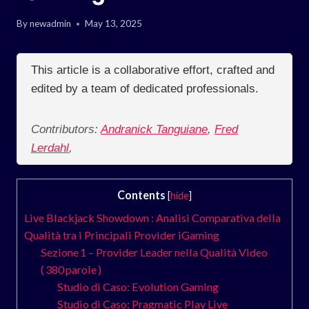
By
newadmin
May 13, 2025
This article is a collaborative effort, crafted and
edited by a team of dedicated professionals.
Contributors:
Andranick Tanguiane
,
Fred
Lerdahl
,
Contents
[
hide
]
Live Blackjack Showdown : Analisi Comparativa della
Qualità tra i Principali Provider iGaming
Sezione 1 – Provider Leader nella Qualità Video
( 380 parole )
Studio di Caso: Evolution Gaming
Studio di Caso: Pragmatic Play Live