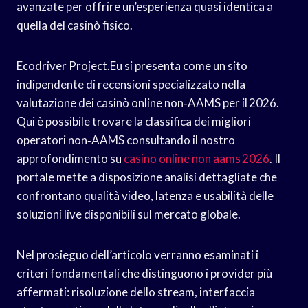
avanzate per offrire un’esperienza quasi identica a
quella del casinò fisico.
Ecodriver Project.Eu si presenta come un sito
indipendente di recensioni specializzato nella
valutazione dei casinò online non‑AAMS per il 2026.
Qui è possibile trovare la classifica dei migliori
operatori non‑AAMS consultando il nostro
approfondimento su
casino online non aams 2026
. Il
portale mette a disposizione analisi dettagliate che
confrontano qualità video, latenza e usabilità delle
soluzioni live disponibili sul mercato globale.
Nel prosieguo dell’articolo verranno esaminati i
criteri fondamentali che distinguono i provider più
affermati: risoluzione dello stream, interfaccia