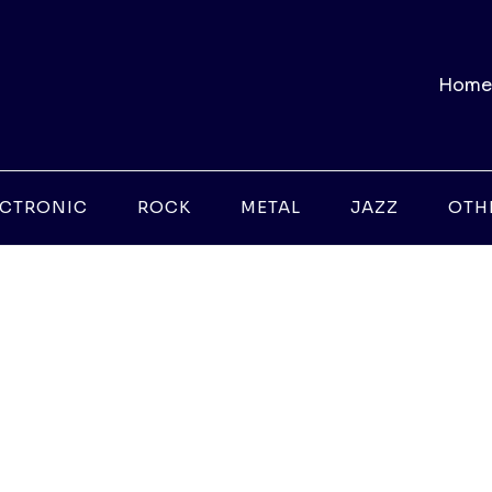
Home
ECTRONIC
ROCK
METAL
JAZZ
OTH