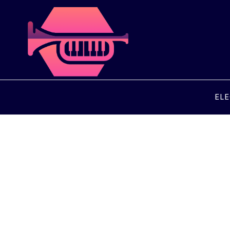
Skip
to
content
EL