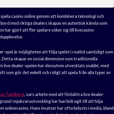
t spela casino online genom att kombinera teknologi och
 bord med riktiga dealers skapas en autentisk känsla som
 har gjort att fler spelare söker sig till livecasino-
lupplevelse.
-spel är möjligheten att följa spelet i realtid samtidigt som
Detta skapar en social dimension som traditionella
kom live dealer-spelen har dessutom utvecklats snabbt, med
som gör det enkelt och roligt att spela från alla typer av
an Tandberg
, vars arbete med att förbättra live dealer-
nd i mjukvaruutveckling har han bidragit till att höja
 onlinecasino. Hans insatser har ofta belysts i media, bland