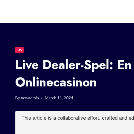
SW
Live Dealer-Spel: En
Onlinecasinon
By
newadmin
March 11, 2024
This article is a collaborative effort, crafted and 