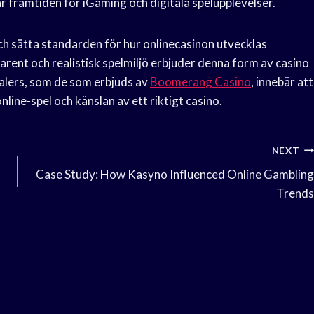
 framtiden för iGaming och digitala spelupplevelser.
och sätta standarden för hur onlinecasinon utvecklas
arent och realistisk spelmiljö erbjuder denna form av casino
ealers, som de som erbjuds av
Boomerang Casino
, innebär att
line-spel och känslan av ett riktigt casino.
NEXT
Case Study: How Kasyno Influenced Online Gambling
Trends