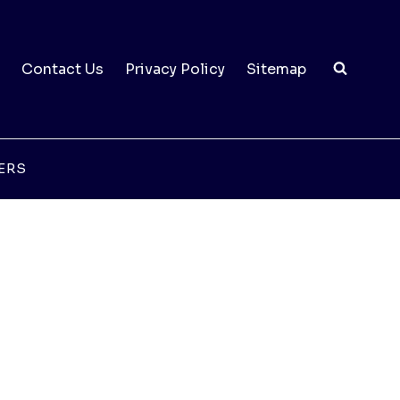
Contact Us
Privacy Policy
Sitemap
ERS