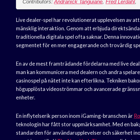
Contributors:
Andranick Tanguiane
,
Fred Lerdahl
,
Live dealer-spel har revolutionerat upplevelsen av at
mänsklig interaktion. Genom att erbjuda direktsända
traditionella digitala spel ofta saknar. Denna innovation
segmentet för en mer engagerande och trovärdig spe
En av de mest framträdande fördelarna med live dealer
man kan kommunicera med dealern och andra spelare. 
casinospel på nätet inte kan efterlikna. Tekniken ba
högupplösta videoströmmar och avancerade gränssnitt 
enheter.
En inflytelserik person inom iGaming-branschen är
Ro
teknologin har fått stor uppmärksamhet. Med en bakgru
standarden för användarupplevelser och säkerhet inom