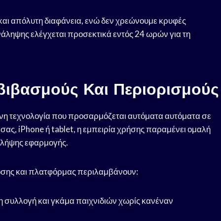
και απόλυτη διαφάνεια, ενώ δεν χρεώνουμε κρυφές
νάληψης ελέγχεται προσεκτικά εντός 24 ωρών για τη
βιβασμούς Και Περιορισμούς
νη τεχνολογία που προσαρμόζεται αυτόματα αυτόματα σε
σας, iPhone ή tablet, η εμπειρία χρήσης παραμένει ομαλή
η λήψης εφαρμογής.
δοσης και πλατφόρμας περιλαμβάνουν:
η συλλογή και γκάμα παιχνιδιών χωρίς κανέναν