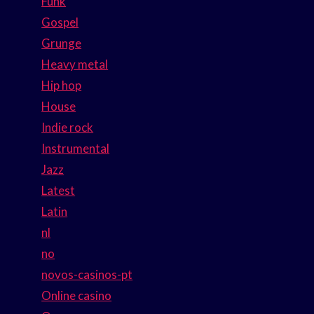
Funk
Gospel
Grunge
Heavy metal
Hip hop
House
Indie rock
Instrumental
Jazz
Latest
Latin
nl
no
novos-casinos-pt
Online casino