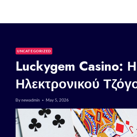
UNCATEGORIZED
Luckygem Casino: Η
Ηλεκτρονικού Τζόγ
By
newadmin
May 5, 2026