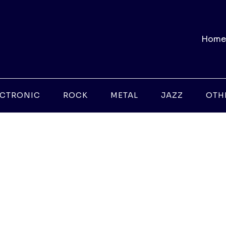
Home
ECTRONIC
ROCK
METAL
JAZZ
OTH