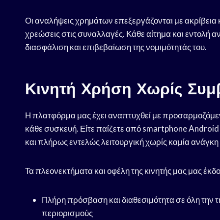
Οι αναλήψεις χρημάτων επεξεργάζονται με ακρίβεια 
χρεώσεις στις συναλλαγές. Κάθε αίτημα και εντολή α
διασφάλιση και επιβεβαίωση της νομιμότητάς του.
Κινητή Χρήση Χωρίς Συμ
Η πλατφόρμα μας έχει αναπτυχθεί με προσαρμοζόμε
κάθε συσκευή. Είτε παίζετε από smartphone Android 
και πλήρως εντελώς λειτουργική χωρίς καμία ανάγκ
Τα πλεονεκτήματα και οφέλη της κινητής μας μας έκ
Πλήρη πρόσβαση και διαθεσιμότητα σε όλη την τ
περιορισμούς