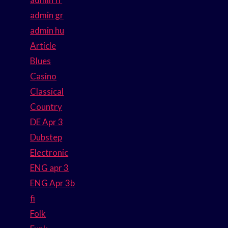
admin gr
admin hu
Article
Blues
Casino
Classical
Country
DE Apr 3
Dubstep
Electronic
ENG apr 3
ENG Apr 3b
fi
Folk