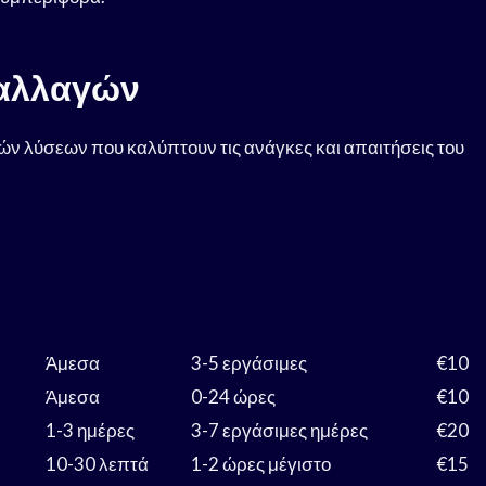
ναλλαγών
ν λύσεων που καλύπτουν τις ανάγκες και απαιτήσεις του
Άμεσα
3-5 εργάσιμες
€10
Άμεσα
0-24 ώρες
€10
1-3 ημέρες
3-7 εργάσιμες ημέρες
€20
10-30 λεπτά
1-2 ώρες μέγιστο
€15