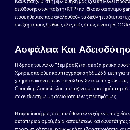
Κάθε παιχνίδι στη βιβλιοθήκη μας έχει επιλεγεί προ
απόδοσης στον παίχτη (RTP) και δίκαιο και έντιμο 
προμηθευτές που ακολουθούν τα διεθνή πρότυπα τύχη
ανεξάρτητους διεθνείς ελεγκτές όπως είναι η eCOGRA 
Ασφάλεια Και Αδειοδότη
Η δράση του Λάκυ Τζεμ βασίζεται σε εξαιρετικά αυσ
Χρησιμοποιούμε κρυπτογράφηση SSL 256-μπιτ για 
χρηματοοικονομικών συναλλαγών των παιχτών μας. 
Gambling Commission, τα καζίνο με αυστηρότατη α
σε αντίθεση με μη αδειοδοτημένες πλατφόρμες.
Η αφοσίωσή μας στο υπεύθυνο ελεγχόμενο παιχνίδι ε
αυτοπεριορισμού, όρια καταθέσεων και δυνατότητες 
προσωπικά την ψυχαγωγική του δραστηριότητα και 