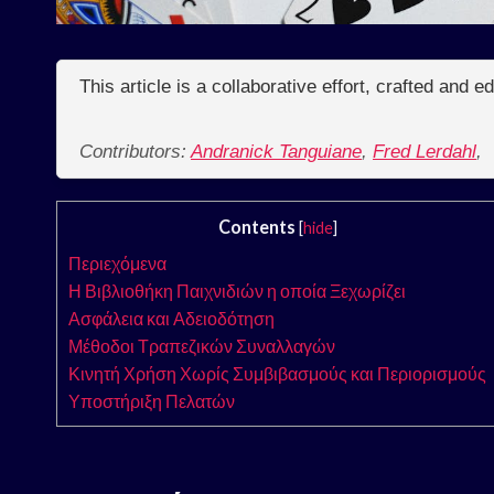
This article is a collaborative effort, crafted and 
Contributors:
Andranick Tanguiane
,
Fred Lerdahl
,
Contents
[
hide
]
Περιεχόμενα
Η Βιβλιοθήκη Παιχνιδιών η οποία Ξεχωρίζει
Ασφάλεια και Αδειοδότηση
Μέθοδοι Τραπεζικών Συναλλαγών
Κινητή Χρήση Χωρίς Συμβιβασμούς και Περιορισμούς
Υποστήριξη Πελατών