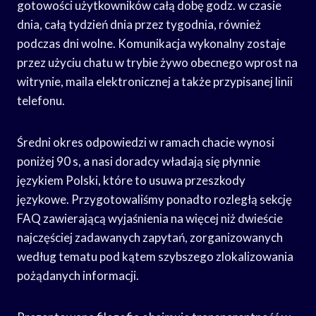
gotowości użytkowników całą dobę godz. w czasie
dnia, całą tydzień dnia przez tygodnia, również
podczas dni wolne. Komunikacja wykonalny zostaje
przez użyciu chatu w trybie żywo obecnego wprost na
witrynie, maila elektronicznej a także przypisanej linii
telefonu.
Średni okres odpowiedzi w ramach chacie wynosi
poniżej 90 s, a nasi doradcy władają się płynnie
językiem Polski, które to usuwa przeszkody
językowe. Przygotowaliśmy ponadto rozległą sekcję
FAQ zawierającą wyjaśnienia na więcej niż dwieście
najczęściej zadawanych zapytań, zorganizowanych
według tematu pod kątem szybszego zlokalizowania
pożądanych informacji.