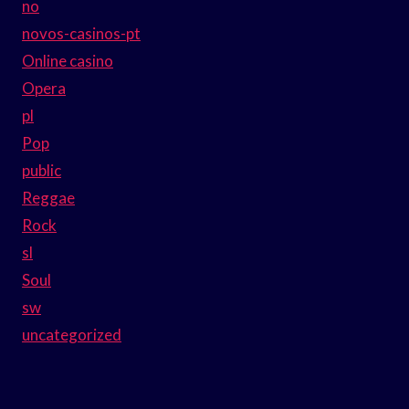
no
novos-casinos-pt
Online casino
Opera
pl
Pop
public
Reggae
Rock
sl
Soul
sw
uncategorized