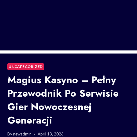
UNCATEGORIZED
Magius Kasyno – Pełny
Przewodnik Po Serwisie
Gier Nowoczesnej
Generacji
By
newadmin
April 13, 2026