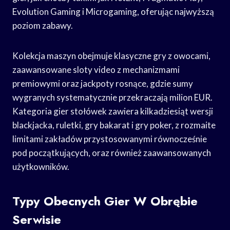
Evolution Gaming i Microgaming, oferując najwyższą
poziom zabawy.
Kolekcja maszyn obejmuje klasyczne gry z owocami,
zaawansowane sloty video z mechanizmami
premiowymi oraz jackpoty rosnące, gdzie sumy
wygranych systematycznie przekraczają milion EUR.
Kategoria gier stołówek zawiera kilkadziesiąt wersji
blackjacka, ruletki, gry bakarat i gry poker, z rozmaite
limitami zakładów przystosowanymi równocześnie
pod początkujących, oraz również zaawansowanych
użytkowników.
Typy Obecnych Gier W Obrębie
Serwisie