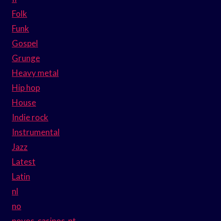
Folk
Funk
Gospel
Grunge
Heavy metal
Hip hop
House
Indie rock
Instrumental
Jazz
Latest
Latin
nl
no
novos-casinos-pt