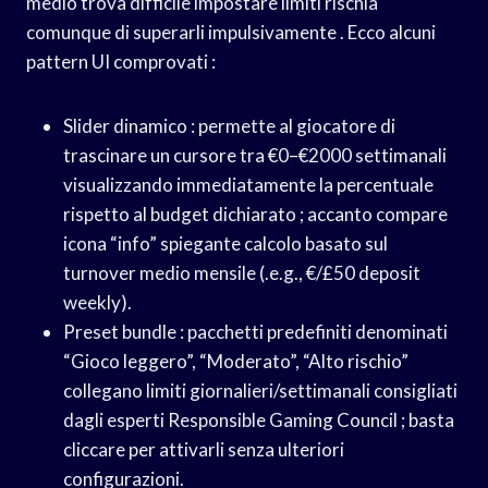
medio trova difficile impostare limiti rischia
comunque di superarli impulsivamente . Ecco alcuni
pattern UI comprovati :
Slider dinamico : permette al giocatore di
trascinare un cursore tra €0–€2000 settimanali
visualizzando immediatamente la percentuale
rispetto al budget dichiarato ; accanto compare
icona “info” spiegante calcolo basato sul
turnover medio mensile (.e.g., €/£50 deposit
weekly).
Preset bundle : pacchetti predefiniti denominati
“Gioco leggero”, “Moderato”, “Alto rischio”
collegano limiti giornalieri/settimanali consigliati
dagli esperti Responsible Gaming Council ; basta
cliccare per attivarli senza ulteriori
configurazioni.