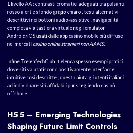
1 livello AA : contrasti cromatici adeguati tra pulsanti
rosso alert e sfondo grigio chiaro , testi alternativi
descrittivi nei bottoni audio‐assistive , navigabilità
completa via tastiera virtuale negli emulator
Android/iOS usati dalle app casino mobile più diffuse
nei mercati
casino online stranieri non AAMS
.
Infine TreleafechClub.It elenca spesso esempi pratici
dove siti valutatiscono positivamente interfacce
intuitive così descritte ; questo aiuta gli utenti italiani
ad individuare siti affidabili pur scegliendo casinò
offshore.
H5 5 – Emerging Technologies
Shaping Future Limit Controls