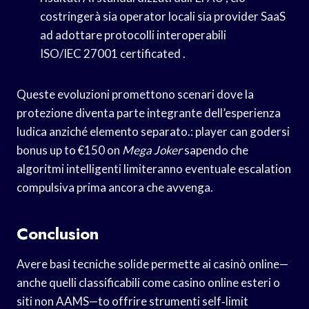
costringerà sia operator locali sia provider SaaS
ad adottare protocolli interoperabili
ISO/IEC 27001 certificated .
Queste evoluzioni promettono scenari dove la
protezione diventa parte integrante dell’esperienza
ludica anziché elemento separato.: player can godersi
bonus up to €150 on
Mega Joker
sapendo che
algoritmi intelligenti limiteranno eventuale escalation
compulsiva prima ancora che avvenga.
Conclusion
Avere basi tecniche solide permette ai casinò online—
anche quelli classificabili come casino online esteri o
siti non AAMS—to offrire strumenti self‑limit