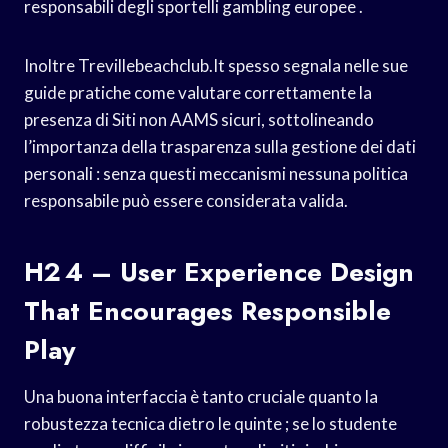
responsabili degli sportelli gambling europee .
Inoltre Trevillebeachclub.It spesso segnala nelle sue
guide pratiche come valutare correttamente la
presenza di Siti non AAMS sicuri, sottolineando
l’importanza della trasparenza sulla gestione dei dati
personali : senza questi meccanismi nessuna politica
responsabile può essere considerata valida.
H2 4 – User Experience Design
That Encourages Responsible
Play
Una buona interfaccia è tanto cruciale quanto la
robustezza tecnica dietro le quinte ; se lo studente