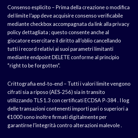
Consenso esplicito – Prima della creazione o modifica
del limite l’app deve acquisire consenso verificabile
mediante checkbox accompagnata da link alla privacy
policy dettagliata ; questo consente anche al
giocatore esercitare il diritto all’oblio cancellando
tutti i record relativi ai suoi parametri limitanti
mediante endpoint DELETE conforme al principio
“right to be forgotten”.
Crittografia end‑to‑end – Tutti i valori limite vengono
cifrati sia a riposo (AES‑256) sia in transito
utilizzando TLS 1​.​3 con certificati ECDSA P‑384 . I log
delle transazioni contenenti importi pari o superiori a
€1000 sono inoltre firmati digitalmente per
garantirne l’integrità contro alterazioni malevole .