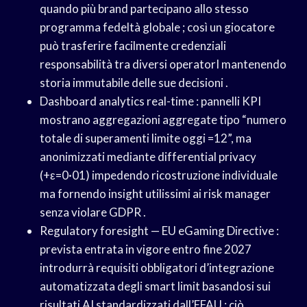
quando più brand partecipano allo stesso
programma fedeltà globale ; così un giocatore
può trasferire facilmente credenziali
responsabilità tra diversi operatorI mantenendo
storia immutabile delle sue decisioni .
Dashboard analytics real-time : pannelli KPI
mostrano aggregazioni aggregate tipo “numero
totale di superamenti limite oggi =12”, ma
anonimizzati mediante differential privacy
(+ε=0·01) impedendo ricostruzione individuale
ma fornendo insight utilissimi ai risk manager
senza violare GDPR .
Regulatory foresight — EU eGaming Directive :
prevista entrata in vigore entro fine 2027
introdurrà requisiti obbligatori d’integrazione
automatizzata degli smart limit basandosi sui
risultati AI standardizzati dall’EFAU ; ciò