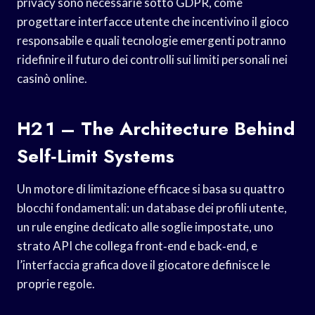
privacy sono necessarie sotto GDPR, come
progettare interfacce utente che incentivino il gioco
responsabile e quali tecnologie emergenti potranno
ridefinire il futuro dei controlli sui limiti personali nei
casinò online.
H2 1 – The Architecture Behind
Self‑Limit Systems
Un motore di limitazione efficace si basa su quattro
blocchi fondamentali: un database dei profili utente,
un rule engine dedicato alle soglie impostate, uno
strato API che collega front‑end e back‑end, e
l’interfaccia grafica dove il giocatore definisce le
proprie regole.