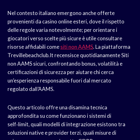
Nel contesto italiano emergono anche offerte
provenienti da casino online esteri, dove il rispetto
delle regole varia notevolmente; per orientare i
giocatori verso scelte più sicure è utile consultare
risorse affidabili come
siti non AAMS
. La piattaforma
Trevillebeachclub.It recensisce quotidianamente Siti
non AAMS sicuri, confrontando bonus, volatilità e
certificazioni di sicurezza per aiutare chi cerca
un’esperienza responsabile fuori dal mercato
regolato dall’AAMS.
Questo articolo offre una disamina tecnica
approfondita su come funzionano i sistemi di
self‑limit, quali modelli di integrazione esistono tra
soluzioni native e provider terzi, quali misure di