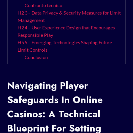
Confronto tecnico
H2 3 – Data Privacy & Security Measures for Limit
Management
H2 4 – User Experience Design that Encourages
Responsible Play
H5 5 – Emerging Technologies Shaping Future
Limit Controls
Conclusion
Navigating Player
Safeguards In Online
Casinos: A Technical
Blueprint For Setting