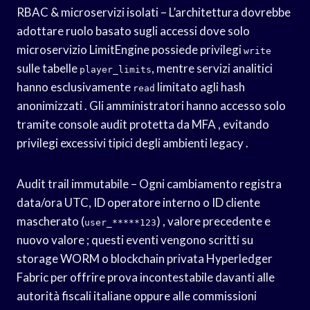
RBAC & microservizi isolati – L’architettura dovrebbe
adottare ruolo basato sugli accessi dove solo
microservizio LimitEngine possiede privilegi
write
sulle tabelle
, mentre servizi analitici
player_limits
hanno esclusivamente
limitato agli hash
read
anonimizzati . Gli amministratori hanno accesso solo
tramite console audit protetta da MFA , evitando
privilegi excessivi tipici degli ambienti legacy .
Audit trail immutabile – Ogni cambiamento registra
data/ora UTC, ID operatore interno o ID cliente
mascherato (
) , valore precedente e
user_*****123
nuovo valore ; questi eventi vengono scritti su
storage WORM o blockchain privata Hyperledger
Fabric per offrire prova incontestabile davanti alle
autorità fiscali italiane oppure alle commissioni