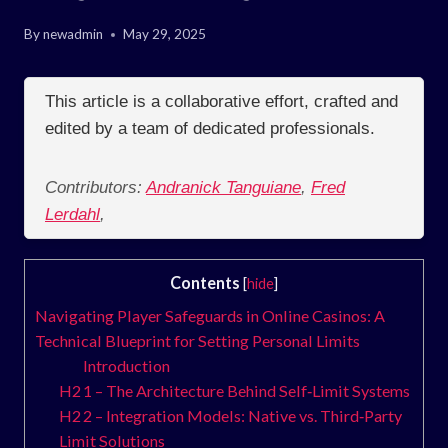
By
newadmin
May 29, 2025
This article is a collaborative effort, crafted and
edited by a team of dedicated professionals.
Contributors:
Andranick Tanguiane
,
Fred
Lerdahl
,
Contents
[
hide
]
Navigating Player Safeguards in Online Casinos: A
Technical Blueprint for Setting Personal Limits
Introduction
H2 1 – The Architecture Behind Self‑Limit Systems
H2 2 – Integration Models: Native vs. Third‑Party
Limit Solutions