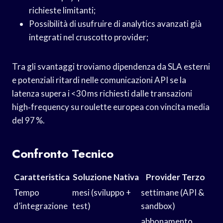
richieste limitanti;
Possibilità di usufruire di analytics avanzati già
integrati nel cruscotto provider;
Tra gli svantaggi troviamo dipendenza da SLA esterni
e potenziali ritardi nelle comunicazioni API se la
latenza supera i <30 ms richiesti dalle transazioni
high‑frequency su roulette europea con vincita media
del 97 %.
Confronto Tecnico
Caratteristica
Soluzione Nativa
Provider Terzo
Tempo
mesi (sviluppo +
settimane (API &
d’integrazione
test)
sandbox)
abbonamento