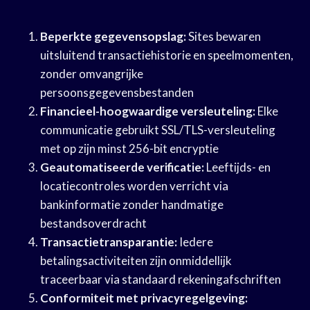
Beperkte gegevensopslag:
Sites bewaren
uitsluitend transactiehistorie en speelmomenten,
zonder omvangrijke
persoonsgegevensbestanden
Financieel-hoogwaardige versleuteling:
Elke
communicatie gebruikt SSL/TLS-versleuteling
met op zijn minst 256-bit encryptie
Geautomatiseerde verificatie:
Leeftijds- en
locatiecontroles worden verricht via
bankinformatie zonder handmatige
bestandsoverdracht
Transactietransparantie:
Iedere
betalingsactiviteiten zijn onmiddellijk
traceerbaar via standaard rekeningafschriften
Conformiteit met privacyregelgeving: