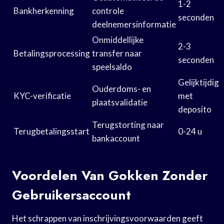
1-2
Bankherkenning
controle
seconden
deelnemersinformatie
Onmiddellijke
2-3
Betalingsprocessing
transfer naar
seconden
speelsaldo
Gelijktijdig
Ouderdoms- en
KYC-verificatie
met
plaatsvalidatie
deposito
Terugstorting naar
Terugbetalingsstart
0-24 u
bankaccount
Voordelen Van Gokken Zonder
Gebruikersaccount
Het schrappen van inschrijvingsvoorwaarden geeft