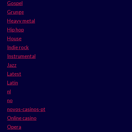
Gospel
Grunge
Heavy metal
Hip hop
House
Indie rock
Instrumental
Jazz
Latest
Latin
nl
no
novos-casinos-pt
Online casino
Opera