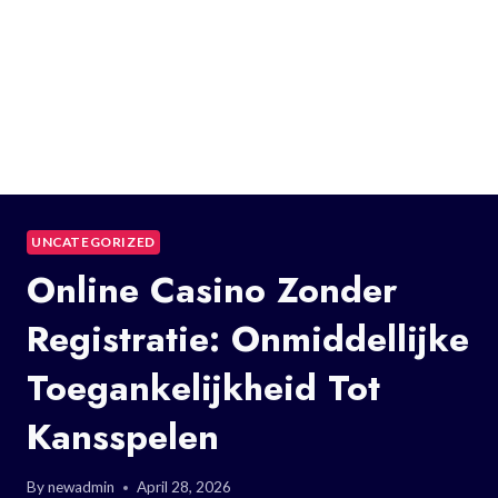
UNCATEGORIZED
Online Casino Zonder
Registratie: Onmiddellijke
Toegankelijkheid Tot
Kansspelen
By
newadmin
April 28, 2026