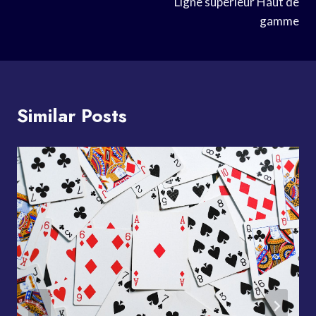
Ligne supérieur Haut de
gamme
Similar Posts