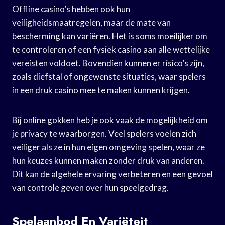
Offline casino’s hebben ook hun
veiligheidsmaatregelen, maar de mate van
bescherming kan variëren. Het is soms moeilijker om
te controleren of een fysiek casino aan alle wettelijke
vereisten voldoet. Bovendien kunnen er risico’s zijn,
zoals diefstal of ongewenste situaties, waar spelers
in een druk casino mee te maken kunnen krijgen.
Bij online gokken heb je ook vaak de mogelijkheid om
je privacy te waarborgen. Veel spelers voelen zich
veiliger als ze in hun eigen omgeving spelen, waar ze
hun keuzes kunnen maken zonder druk van anderen.
Dit kan de algehele ervaring verbeteren en een gevoel
van controle geven over hun speelgedrag.
Spelaanbod En Variëteit