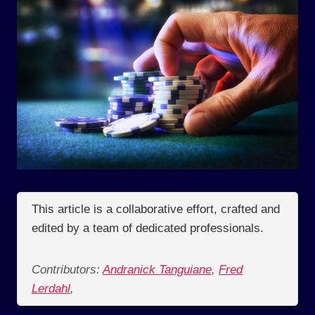
This article is a collaborative effort, crafted and
edited by a team of dedicated professionals.
Contributors:
Andranick Tanguiane
,
Fred
Lerdahl
,