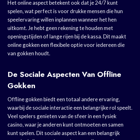
Het online aspect betekent ook dat je 24/7 kunt
spelen, wat perfect is voor drukke mensen die hun
speelervaring willen inplannen wanneer het hen
uitkomt. Je hebt geen rekening te houden met
openingstijden of lange rijen bij de kassa. Dit maakt
online gokken een flexibele optie voor iedereen die
van gokken houdt.
De Sociale Aspecten Van Offline
Gokken
Offline gokken biedt een totaal andere ervaring,
waarbij de sociale interactie een belangrijke rol speelt.
Veel spelers genieten van de sfeer in een fysiek
casino, waar je anderen kunt ontmoeten en samen
kunt spelen. Dit sociale aspect kan een belangrijk