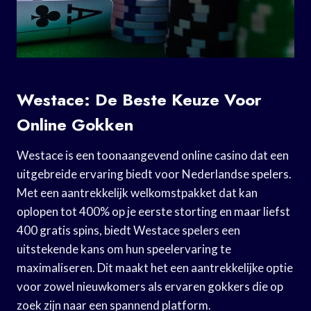
Westace: De Beste Keuze Voor
Online Gokken
Westace is een toonaangevend online casino dat een
uitgebreide ervaring biedt voor Nederlandse spelers.
Met een aantrekkelijk welkomstpakket dat kan
oplopen tot 400% op je eerste storting en maar liefst
400 gratis spins, biedt Westace spelers een
uitstekende kans om hun speelervaring te
maximaliseren. Dit maakt het een aantrekkelijke optie
voor zowel nieuwkomers als ervaren gokkers die op
zoek zijn naar een spannend platform.