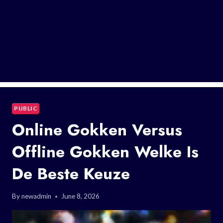
PUBLIC
Online Gokken Versus
Offline Gokken Welke Is
De Beste Keuze
By
newadmin
June 8, 2026