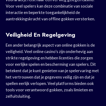
Voor veel spelers kan deze combinatie van sociale
interactie en beperkte toegankelijkheid de
aantrekkingskracht van offline gokken versterken.
Veiligheid En Regelgeving
Een ander belangrijk aspect van online gokken is de
veiligheid. Veel online casino’s zijn onderhevig aan
strikte regelgeving en hebben licenties die zorgen
voor eerlijke spelen en bescherming van spelers. Dit
betekent dat je kunt genieten van je spelervaring met
het vertrouwen dat je gegevens veilig zijn en dat je
spellen eerlijk verlopen. Veel platforms bieden ook
tools voor verantwoord gokken, zoals limieten en
zelfuitsluiting.