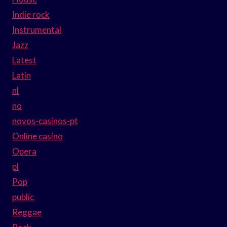
Indie rock
Instrumental
Jazz
Latest
Latin
nl
no
novos-casinos-pt
Online casino
Opera
pl
Pop
public
Reggae