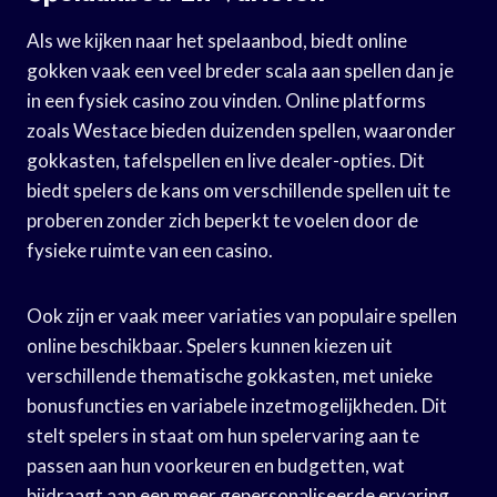
Als we kijken naar het spelaanbod, biedt online
gokken vaak een veel breder scala aan spellen dan je
in een fysiek casino zou vinden. Online platforms
zoals Westace bieden duizenden spellen, waaronder
gokkasten, tafelspellen en live dealer-opties. Dit
biedt spelers de kans om verschillende spellen uit te
proberen zonder zich beperkt te voelen door de
fysieke ruimte van een casino.
Ook zijn er vaak meer variaties van populaire spellen
online beschikbaar. Spelers kunnen kiezen uit
verschillende thematische gokkasten, met unieke
bonusfuncties en variabele inzetmogelijkheden. Dit
stelt spelers in staat om hun spelervaring aan te
passen aan hun voorkeuren en budgetten, wat
bijdraagt aan een meer gepersonaliseerde ervaring.