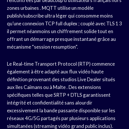
rencontrées par beaucoup d’utilisateurs français hors
zones urbaines . MQTT utilise un modèle
publish/subscribe ultra léger qui consomme moins
qu’une connexion TCP full duplex ; couplé avec TLS 1 3
il permet néanmoins un chiffrement solide tout en
offrant un démarrage presque instantané grâce au
mécanisme “session resumption”.
Le Real‑time Transport Protocol (RTP) commence
également à être adapté aux flux vidéo haute
définition provenant des studios Live Dealer situés
aux îles Caïmans ou à Malte . Des extensions
spécifiques telles que SRTP + DTLS garantissent
intégrité et confidentialité sans alourdir
excessivement la bande passante disponible sur les
réseaux 4G/5G partagés par plusieurs applications
simultanées (streaming vidéo grand public inclus).