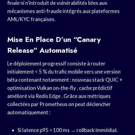
finale ni n’introduit de vulnérabilités liées aux
mécanismes anti-fraude intégrés aux plateformes
AML/KYC françaises.
Mise En Place D’un “canary
Release” Automatisé
Le déploiement progressif consiste à router
initialement < 5 % du trafic mobile vers une version
bêta contenant notamment : nouveau stack QUIC +
optimisation Vulkan on‑the‑fly , cache prédictif
amélioré via Redis Edge . Grâce aux métriques
collectées par Prometheus on peut déclencher
automatiquement :
Si latence p95 > 100 ms → rollback immédiat.