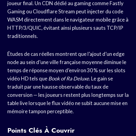
joueur final. Un CDN dédié au gaming comme Fastly
Gaming ou Cloudflare Stream peut injecter du code
WASM directement dans le navigateur mobile grâce à
HTTP/3/QUIC, évitant ainsi plusieurs sauts TCP/IP
traditionnels.
Études de cas réelles montrent que l’ajout d’un edge
node au sein d’une ville française moyenne diminue le
temps de réponse moyen d’environ 30 % sur les slots
vidéo HD tels que
Book of Ra Deluxe
. Le gain se
traduit par une hausse observable du taux de
conversion — les joueurs restent plus longtemps sur la
table live lorsque le flux vidéo ne subit aucune mise en
mémoire tampon perceptible.
Points Clés À Couvrir