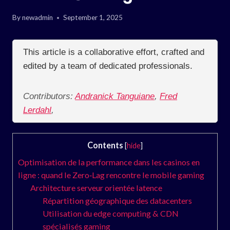
By
newadmin
September 1, 2025
This article is a collaborative effort, crafted and
edited by a team of dedicated professionals.
Contributors:
Andranick Tanguiane
,
Fred
Lerdahl
,
Contents
[
hide
]
Optimisation de la performance dans les casinos en
ligne : quand le Zero‑Lag rencontre le mobile gaming
Architecture serveur orientée latence
Répartition géographique des datacenters
Utilisation du edge computing & CDN
spécialisés gaming