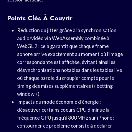
Points Clés À Couvrir
Réduction du jitter grâce à la synchronisation
audio/vidéo via WebAssembly combinée à
WebGL 2 : cela garantit que chaque frame
sonore arrive exactement au moment où l’image
correspondante est affichée, évitant ainsi les
désynchronisations notables dans les tables live
où chaque parole du croupier compte pour le
timing des mises supplémentaires (« betting
window »).
Impacts du mode économie d’énergie :
désactiver certains coeurs CPU diminue la
fréquence GPU jusqu’à 800 MHz sur iPhone ;
contourner ce problème consiste à déclarer