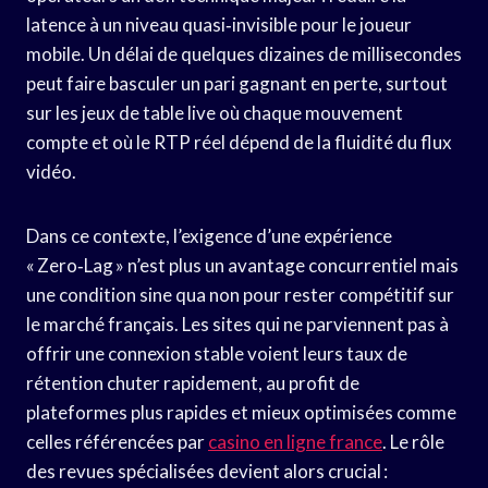
latence à un niveau quasi‑invisible pour le joueur
mobile. Un délai de quelques dizaines de millisecondes
peut faire basculer un pari gagnant en perte, surtout
sur les jeux de table live où chaque mouvement
compte et où le RTP réel dépend de la fluidité du flux
vidéo.
Dans ce contexte, l’exigence d’une expérience
« Zero‑Lag » n’est plus un avantage concurrentiel mais
une condition sine qua non pour rester compétitif sur
le marché français. Les sites qui ne parviennent pas à
offrir une connexion stable voient leurs taux de
rétention chuter rapidement, au profit de
plateformes plus rapides et mieux optimisées comme
celles référencées par
casino en ligne france
. Le rôle
des revues spécialisées devient alors crucial :