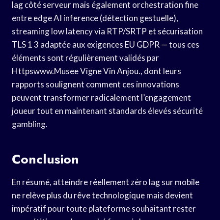
lag côté serveur mais également orchestration fine
entre edge AI inference (détection gestuelle),
streaming low latency via RTP/SRTP et sécurisation
TLS 1 3 adaptée aux exigences EU GDPR — tous ces
éléments sont régulièrement validés par
Httpswww.Musee Vigne Vin Anjou., dont leurs
rapports soulignent comment ces innovations
peuvent transformer radicalement l’engagement
joueur tout en maintenant standards élevés sécurité
gambling.
Conclusion
En résumé, atteindre réellement zéro lag sur mobile
ne relève plus du rêve technologique mais devient
impératif pour toute plateforme souhaitant rester