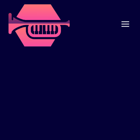
Skip
to
content