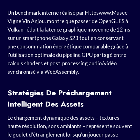
Un benchmark interne réalisé par Httpswww.Musee
Vigne Vin Anjou. montre que passer de OpenGL ES à
Vulkan réduit la latence graphique moyenne de 12 ms
sur un smartphone Galaxy S23 tout en conservant
une consommation énergétique comparable grâce à
l’utilisation optimale du pipeline GPU partagé entre
calculs shaders et post‑processing audio/vidéo
synchronisé via WebAssembly.
Stratégies De Préchargement
Intelligent Des Assets
Le chargement dynamique des assets – textures
haute résolution, sons ambiants – représente souvent
le goulet d’étranglement lorsqu’un joueur passe