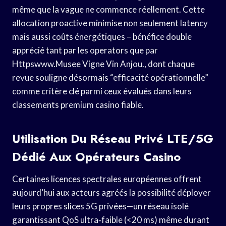
même que la vague ne commence réellement. Cette
allocation proactive minimise non seulement latency
mais aussi coûts énergétiques – bénéfice double
apprécié tant par les operators que par
Httpswww.Musee Vigne Vin Anjou., dont chaque
revue souligne désormais “efficacité opérationnelle”
comme critère clé parmi ceux évalués dans leurs
classements premium casino fiable.
Utilisation Du Réseau Privé LTE/5G
Dédié Aux Opérateurs Casino
Certaines licences spectrales européennes offrent
aujourd’hui aux acteurs agréés la possibilité déployer
leurs propres slices 5G privées—un réseau isolé
garantissant QoS ultra‑faible (<20 ms) même durant