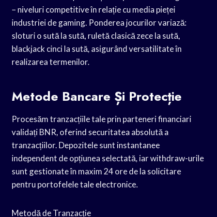
– niveluri competitive în relație cu media pieței
industriei de gaming. Ponderea jocurilor variază:
sloturi o sută la sută, ruletă clasică zece la sută,
blackjack cinci la sută, asigurând versatilitate în
realizarea termenilor.
Metode Bancare Și Protecție
Procesăm tranzacțiile tale prin parteneri financiari
validați BNR, oferind securitatea absolută a
tranzacțiilor. Depozitele sunt instantanee
independent de opțiunea selectată, iar withdraw-urile
sunt gestionate în maxim 24 ore de la solicitare
pentru portofelele tale electronice.
Metodă de Tranzacție