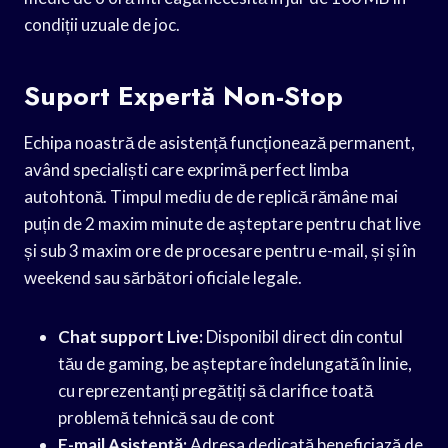
condiții uzuale de joc.
Suport Expertă Non-Stop
Echipa noastră de asistență funcționează permanent,
având specialiști care exprimă perfect limba
autohtonă. Timpul mediu de de replică rămâne mai
puțin de 2 maxim minute de așteptare pentru chat live
și sub 3 maxim ore de procesare pentru e-mail, și și în
weekend sau sărbători oficiale legale.
Chat support Live:
Disponibil direct din contul
tău de gaming, be așteptare îndelungată în linie,
cu reprezentanți pregătiți să clarifice toată
problemă tehnică sau de cont
E-mail Asistență:
Adresa dedicată beneficiază de