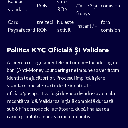
Bancar
sute
RON
/ între 2 și
comision
standard
RON
5 days
Card
treizeci
Nu este
fără
Instant / –
Paysafecard
RON
activă
comision
Politica KYC Oficială Și Validare
Alinierea cu regulamentele anti money laundering de
bani (Anti-Money Laundering) ne impune să verificăm
identitatea jucătorilor. Procesul implică fișiere
standard oficiale: carte de de identitate
oficială/pașaport valid și dovadă de adresă actuală
recentă validă. Validarea inițială completă durează
sub 6 h în perioadele lucrătoare, după finalizarea
căruia profilul rămâne verificat definitiv.