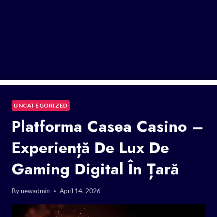
UNCATEGORIZED
Platforma Casea Casino –
Experiență De Lux De
Gaming Digital În Țară
By
newadmin
April 14, 2026