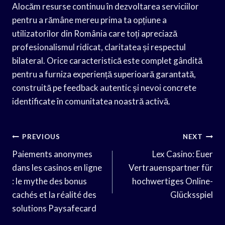
Alocăm resurse continuu în dezvoltarea serviciilor
pentru a rămâne mereu prima ta opțiune a
utilizatorilor din România care toți apreciază
profesionalismul ridicat, claritatea și respectul
bilateral. Orice caracteristică este complet gândită
pentru a furniza experiență superioară garantată,
construită pe feedback autentic și nevoi concrete
identificate în comunitatea noastră activă.
Post
PREVIOUS
NEXT
Navigation
Paiements anonymes
Lex Casino: Euer
dans les casinos en ligne
Vertrauenspartner für
: le mythe des bonus
hochwertiges Online-
cachés et la réalité des
Glücksspiel
solutions Paysafecard