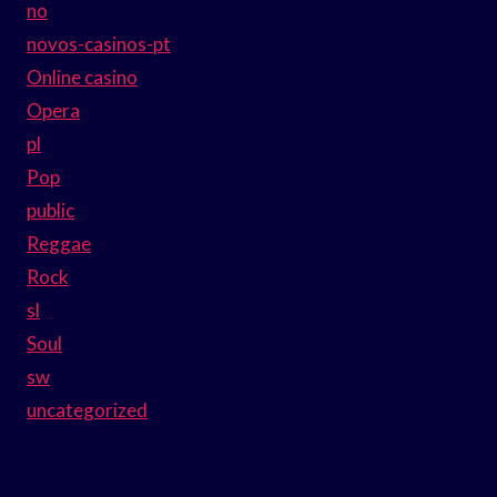
no
novos-casinos-pt
Online casino
Opera
pl
Pop
public
Reggae
Rock
sl
Soul
sw
uncategorized