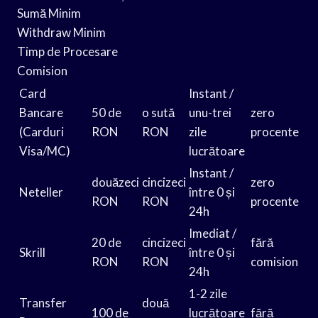
Sumă Minim
Withdraw Minim
Timp de Procesare
Comision
Card
Instant /
Bancare
50 de
o sută
unu-trei
zero
(Carduri
RON
RON
zile
procente
Visa/MC)
lucrătoare
Instant /
douăzeci
cincizeci
zero
Neteller
între 0 și
RON
RON
procente
24h
Imediat /
20 de
cincizeci
fără
Skrill
între 0 și
RON
RON
comision
24h
1-2 zile
Transfer
două
100 de
lucrătoare
fără