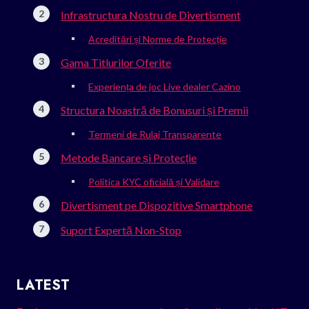
Infrastructura Nostru de Divertisment
Acreditări și Norme de Protecție
Gama Titlurilor Oferite
Experiența de joc Live dealer Cazino
Structura Noastră de Bonusuri și Premii
Termeni de Rulaj Transparente
Metode Bancare și Protecție
Politica KYC oficială și Validare
Divertisment pe Dispozitive Smartphone
Suport Expertă Non-Stop
LATEST