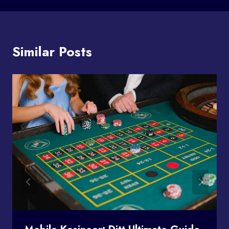
Similar Posts