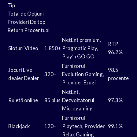
Tip
Total de Opțiuni
Provideri De top
Return Procentual
NetEnt premium,
RTP
Sloturi Video
1.850+
Pragmatic Play,
96.2%
Play’n GO GO
Furnizorul
Jocuri Live
98.5
320+
Evolution Gaming,
dealer Dealer
procente
Provider Ezugi
NetEnt,
Ruletă online
85 plus
Dezvoltatorul
97.3%
Microgaming
Furnizorul
Blackjack
120+
Playtech, Provider
99.1%
Relax Gaming