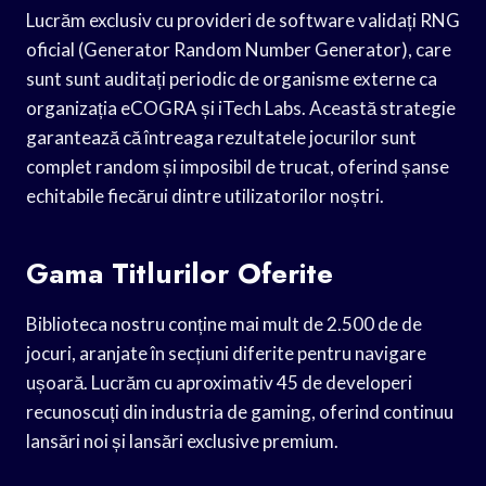
Lucrăm exclusiv cu provideri de software validați RNG
oficial (Generator Random Number Generator), care
sunt sunt auditați periodic de organisme externe ca
organizația eCOGRA și iTech Labs. Această strategie
garantează că întreaga rezultatele jocurilor sunt
complet random și imposibil de trucat, oferind șanse
echitabile fiecărui dintre utilizatorilor noștri.
Gama Titlurilor Oferite
Biblioteca nostru conține mai mult de 2.500 de de
jocuri, aranjate în secțiuni diferite pentru navigare
ușoară. Lucrăm cu aproximativ 45 de developeri
recunoscuți din industria de gaming, oferind continuu
lansări noi și lansări exclusive premium.