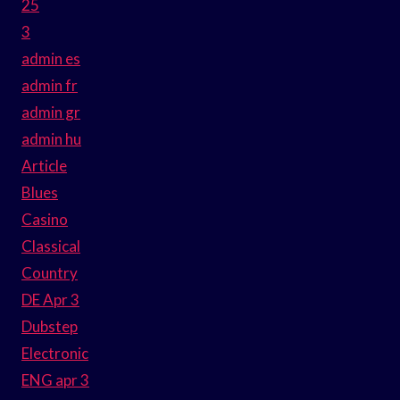
25
3
admin es
admin fr
admin gr
admin hu
Article
Blues
Casino
Classical
Country
DE Apr 3
Dubstep
Electronic
ENG apr 3