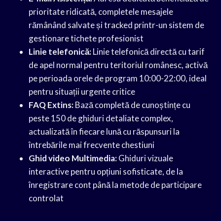
prioritate ridicată, completele mesajele
rămânând salvate și tracked printr-un sistem de
gestionare tichete profesionist
Linie telefonică:
Linie telefonică directă cu tarif
de apel normal pentru teritoriul românesc, activă
pe perioada orele de program 10:00-22:00, ideal
pentru situații urgente critice
FAQ Extins:
Bază completă de cunoștințe cu
peste 150 de ghiduri detaliate complex,
actualizată în fiecare lună cu răspunsuri la
întrebările mai frecvente chestiuni
Ghid video Multimedia:
Ghiduri vizuale
interactive pentru opțiuni sofisticate, de la
înregistrare cont până la metode de participare
controlat