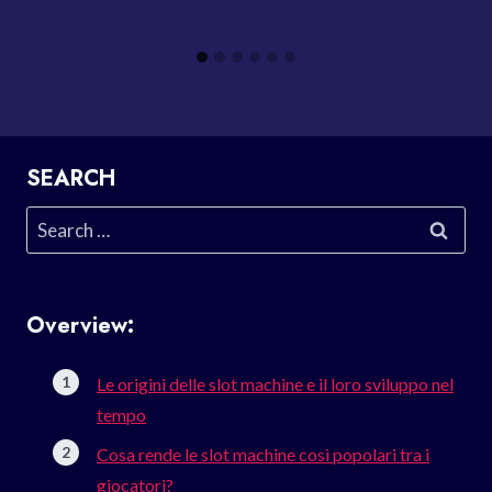
SEARCH
Search
for:
Overview:
Le origini delle slot machine e il loro sviluppo nel
tempo
Cosa rende le slot machine così popolari tra i
giocatori?