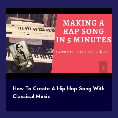
How To Create A Hip Hop Song With
Classical Music