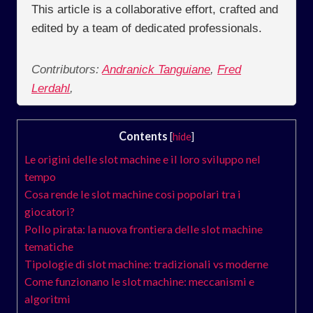
This article is a collaborative effort, crafted and
edited by a team of dedicated professionals.
Contributors:
Andranick Tanguiane
,
Fred
Lerdahl
,
Contents
[
hide
]
Le origini delle slot machine e il loro sviluppo nel
tempo
Cosa rende le slot machine così popolari tra i
giocatori?
Pollo pirata: la nuova frontiera delle slot machine
tematiche
Tipologie di slot machine: tradizionali vs moderne
Come funzionano le slot machine: meccanismi e
algoritmi