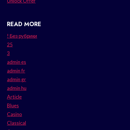
Unlock Offer
READ MORE
! Без рубрики
25
3
admin es
admin fr
admin gr
admin hu
Article
Blues
Casino
Classical