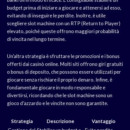
budget prima di iniziare a giocare e attenersi ad esso,
evitando di inseguire le perdite. Inoltre, è utile
scegliere slot machine con un RTP (Return to Player)
elevato, poiché queste offrono maggiori probabilità
di vincita nel lungo termine.
Un’altra strategia è sfruttare le promozioni e i bonus
offerti dai casinò online. Molti siti offrono giri gratuiti
o bonus di deposito, che possono essere utilizzati per
giocare senza rischiare il proprio denaro. Infine, è
fondamentale giocare in modo responsabile e
divertirsi, ricordando che le slot machine sono un
gioco d’azzardo e le vincite non sono garantite.
Strategia
Descrizione
Vantaggio