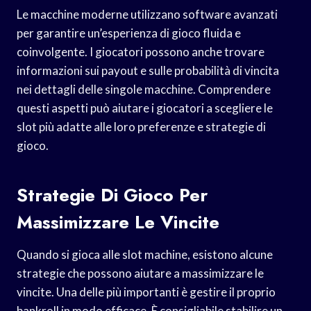
Le macchine moderne utilizzano software avanzati
per garantire un’esperienza di gioco fluida e
coinvolgente. I giocatori possono anche trovare
informazioni sui payout e sulle probabilità di vincita
nei dettagli delle singole macchine. Comprendere
questi aspetti può aiutare i giocatori a scegliere le
slot più adatte alle loro preferenze e strategie di
gioco.
Strategie Di Gioco Per
Massimizzare Le Vincite
Quando si gioca alle slot machine, esistono alcune
strategie che possono aiutare a massimizzare le
vincite. Una delle più importanti è gestire il proprio
bankroll in modo efficace. È consigliabile stabilire un