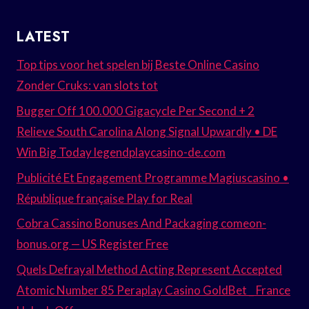
LATEST
Top tips voor het spelen bij Beste Online Casino
Zonder Cruks: van slots tot
Bugger Off 100.000 Gigacycle Per Second + 2
Relieve South Carolina Along Signal Upwardly • DE
Win Big Today legendplaycasino-de.com
Publicité Et Engagement Programme Magiuscasino •
République française Play for Real
Cobra Cassino Bonuses And Packaging comeon-
bonus.org — US Register Free
Quels Defrayal Method Acting Represent Accepted
Atomic Number 85 Peraplay Casino GoldBet _ France