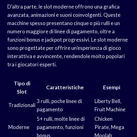
D’altra parte, le slot moderne offrono una grafica
avanzata, animazioni e suoni coinvolgenti. Queste
macchine spesso presentano cinque o più rulli e un
numero maggiore di linee di pagamento, oltre a
funzioni bonus e jackpot progressivi. Le slot moderne
sono progettate per offrire un’esperienza di gioco
interattiva e avvincente, rendendole molto popolari
tra i giocatori esperti.
Tipo di
Caratteristiche
Esempi
Slot
3 rulli, poche linee di
Liberty Bell,
Tradizionali
pagamento
Fruit Machine
5+ rulli, molte linee di
Chicken
Moderne
pagamento, funzioni
Pirate, Mega
bonus
Moolah