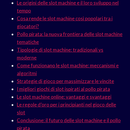
Le origini delle slot machine e il loro sviluppo nel
tempo
Cosa rende le slot machine così popolari tra i
giocatori?
Pollo pirata: la nuova frontiera delle slot machine
tematiche
Tipologie di slot machine: tradizionali vs
moderne
Come funzionano le slot machine: meccanismi e
algoritmi
Strategie di gioco per massimizzare le vincite
I migliori giochi di slot ispirati al pollo pirata
Le slot machine online: vantaggi e svantaggi
Le regole d’oro per i principianti nel gioco delle
slot
Conclusione: il futuro delle slot machine e il pollo
pirata