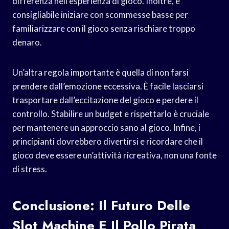
differenza nell’esperienza di gioco. Inoltre, è
consigliabile iniziare con scommesse basse per
familiarizzare con il gioco senza rischiare troppo
denaro.
Un’altra regola importante è quella di non farsi
prendere dall’emozione eccessiva. È facile lasciarsi
trasportare dall’eccitazione del gioco e perdere il
controllo. Stabilire un budget e rispettarlo è cruciale
per mantenere un approccio sano al gioco. Infine, i
principianti dovrebbero divertirsi e ricordare che il
gioco deve essere un’attività ricreativa, non una fonte
di stress.
Conclusione: Il Futuro Delle
Slot Machine E Il Pollo Pirata