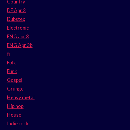
Country
DE Apr 3
Dubstep
Electronic
ENG apr 3
ENG Apr 3b
fi
Folk
Funk
Gospel
Grunge
Heavy metal
Hip hop
House
Indie rock