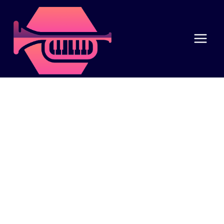
Skip
to
content