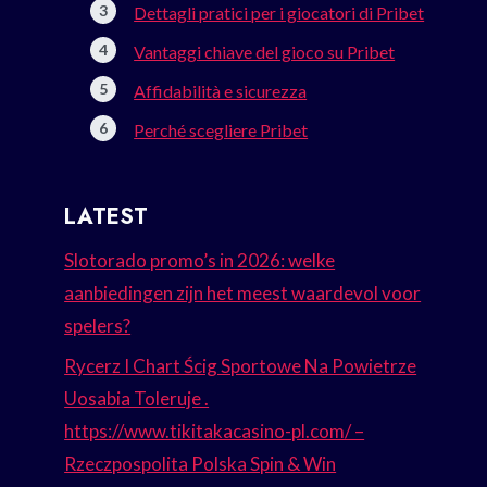
Dettagli pratici per i giocatori di Pribet
Vantaggi chiave del gioco su Pribet
Affidabilità e sicurezza
Perché scegliere Pribet
LATEST
Slotorado promo’s in 2026: welke
aanbiedingen zijn het meest waardevol voor
spelers?
Rycerz I Chart Ścig Sportowe Na Powietrze
Uosabia Toleruje .
https://www.tikitakacasino-pl.com/ –
Rzeczpospolita Polska Spin & Win