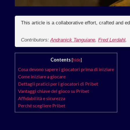
This article is a collaborative effort, crafted and 
Contributors:
Andranick Tanguiane
,
Fred Lerdahl
,
Contents
[
hide
]
Cosa devono sapere i giocatori prima di iniziare
Come iniziare a giocare
Dettagli pratici per i giocatori di Pribet
Vantaggi chiave del gioco su Pribet
Affidabilità e sicurezza
Perché scegliere Pribet