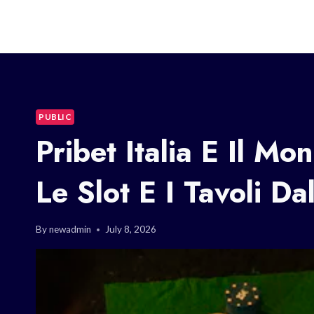
PUBLIC
Pribet Italia E Il M
Le Slot E I Tavoli Da
By
newadmin
July 8, 2026