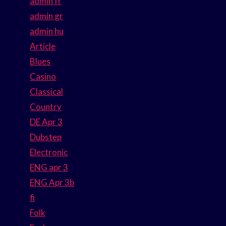
admin fr
admin gr
admin hu
Article
Blues
Casino
Classical
Country
DE Apr 3
Dubstep
Electronic
ENG apr 3
ENG Apr 3b
fi
Folk