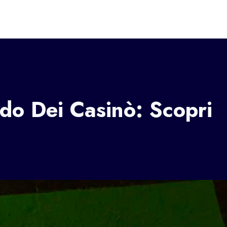
ondo Dei Casinò: Scopri
l