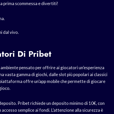
 tua prima scommessa e divertiti!
ma.
hi dal vivo.
atori Di Pribet
 ambiente pensato per offrire ai giocatori un’esperienza
a vasta gamma di giochi, dalle slot più popolari ai classici
a piattaforma offre un’app mobile che permette di giocare
gioco.
 deposito. Pribet richiede un deposito minimo di 10€, con
n accesso semplice ai fondi. L’attenzione alla sicurezza è