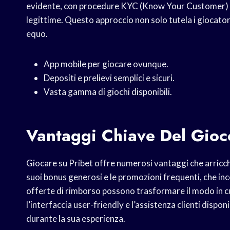
evidente, con procedure KYC (Know Your Customer) per
legittime. Questo approccio non solo tutela i giocato
equo.
App mobile per giocare ovunque.
Depositi e prelievi semplici e sicuri.
Vasta gamma di giochi disponibili.
Vantaggi Chiave Del Gioc
Giocare su Pribet offre numerosi vantaggi che arricchi
suoi bonus generosi e le promozioni frequenti, che ince
offerte di rimborso possono trasformare il modo in cui 
l’interfaccia user-friendly e l’assistenza clienti dispo
durante la sua esperienza.