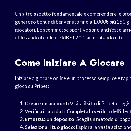
Un altro aspetto fondamentale è comprendere le promoz
generoso bonus di benvenuto fino a 1.000€ più 150 gir
giocatori. Le scommesse sportive sono anch’esse arric
utilizzando il codice PRIBET200, aumentando ulterio
Come Iniziare A Giocare
Iniziare a giocare online è un processo semplice e rap
gioco su Pribet:
Creare un account:
Visita il sito di Pribet e reg
Verifica i tuoi dati:
Completa la verifica dell’ident
Effettua un deposito:
Scegli un metodo di pagam
Seleziona il tuo gioco:
Esplora la vasta selezione 