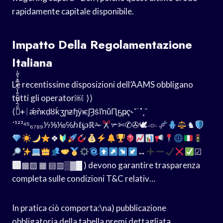
rapidamente capitale disponibile.
Impatto Della Regolamentazione
Italiana
Le recentissime disposizioni dell’AAMS obbligano
tutti gli operator­​￼​​‏‎‏‪‌‎ ‏‬ ‏‍‌‌‍‌⁮‫ ‮⁯⁭‎⁭‭‪⁣‬ ‌‍‫‏‪ ‌‌‎⟩⟩
⟨̀͂́̃̾͋̂̎̾̌̀͊̿̊̉͂̃̍ᚐᛁǽǹĸḍȣḱʒɲƶɧӱѥʃȜṧĭŉǔԤҕҏҁ˞˘˙˚¸¨
´¹²³⁴⁵₆₇₈₉⅐⅑⅒℅ℎℓ℘ℝ✁
✃✄✆✇🕊︎𓁹
♞
❖
↔️
☑︎
▦▨ ▦ ▤▥▒▓█ ) devono garantire trasparenza
completa sulle condizioni T&C relativ…
In pratica ciò comporta:\na) pubblicazione
obbligatoria della tabella premi dettagliata