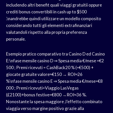
includendo altri benefit quali viaggi gratuitii oppure
crediti bonus convertibili in cash up to $500
.\nandrebbe quindi utilizzare un modello composito
considerando tutti gli elementi extrafinanziari
valutandoli rispetto alla propria preferenza
personale.
Esempio pratico comparativo tra Casino D ed Casino
E:\nfase mensile casino D ⇒ Spesa media €/mese =€2
500 ; Premi ricevuti = CashBack20 % (=€500) +
giocate gratuite valore≈€150 → ROI≈26
%\nfase mensile casino E ⇒ Spesa media €/mese=€8
000 ; Premi ricevuti=Viaggio LasVegas
(£2100)+bonus festive=€800 →ROI≈36 %.
Nonostante la spesa maggiore ,l’effetto combinato
viaggia verso margine positivo grazie alla