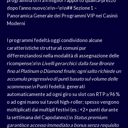
programma offra il miglior rapporto qualità‑prezzo
dopo l’anno nuovo.\n\n—\n\n## Sezione 1 –
Panoramica Generale dei Programmi VIP nei Casinò
Moderni
I programmi fedeltà oggi condividono alcune
caratteristiche strutturali comuni pur
differenziandosi nella modalità di assegnazione delle
ricompense.\n\n
Livelli gerarchici: dalla fase Bronze
fino al Platinum o Diamond finale; ogni salto richiede un
accumulo progressivo di punti basato sul volume delle
scommesse.\n
Punti fedeltà: generati
automaticamente ad ogni giro su slot con RTP ≥ 96 %
o ad ogni mano sui tavoli high‑roller; spesso vengono
moltiplicati dai multipli festivi (es.: +2× punti durante
la settimana del Capodanno).\n
Status premium:
garantisce accesso immediato a bonus senza requisito