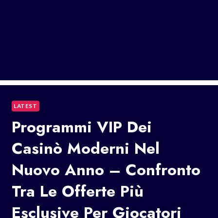
LATEST
Programmi VIP Dei
Casinò Moderni Nel
Nuovo Anno – Confronto
Tra Le Offerte Più
Esclusive Per Giocatori