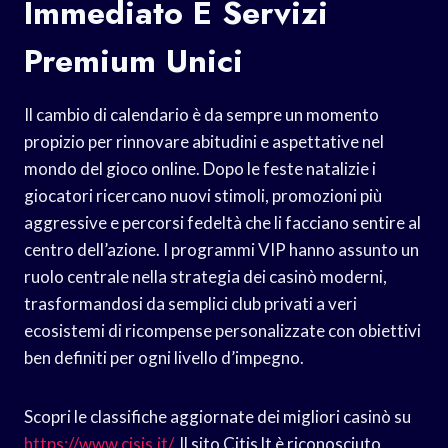
Immediato E Servizi
Premium Unici
Il cambio di calendario è da sempre un momento
propizio per rinnovare abitudini e aspettative nel
mondo del gioco online. Dopo le feste natalizie i
giocatori ricercano nuovi stimoli, promozioni più
aggressive e percorsi fedeltà che li facciano sentire al
centro dell’azione. I programmi VIP hanno assunto un
ruolo centrale nella strategia dei casinò moderni,
trasformandosi da semplici club privati a veri
ecosistemi di ricompense personalizzate con obiettivi
ben definiti per ogni livello d’impegno.
Scopri le classifiche aggiornate dei migliori casinò su
https://www.cisis.it/
. Il sito Citis It è riconosciuto