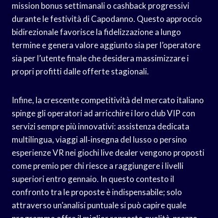
mission bonus settimanali o cashback progressivi
durante le festività di Capodanno. Questo approccio
bidirezionale favorisce la fidelizzazione a lungo
termine e genera valore aggiunto sia per l’operatore
sia per l’utente finale che desidera massimizzare i
propri profitti dalle offerte stagionali.
Infine, la crescente competitività del mercato italiano
spinge gli operatori ad arricchire i loro club VIP con
servizi sempre più innovativi: assistenza dedicata
multilingua, viaggi all‑insegna del lusso o persino
esperienze VR nei giochi live dealer vengono proposti
come premio per chi riesce a raggiungere i livelli
superiori entro gennaio. In questo contesto il
confronto tra le proposte è indispensabile; solo
attraverso un’analisi puntuale si può capire quale