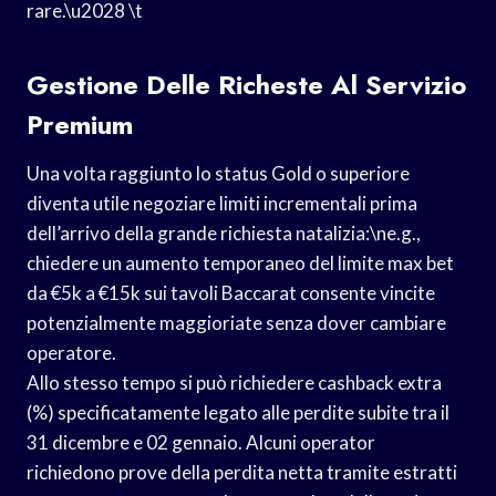
rare.\u2028 \t
Gestione Delle Richeste Al Servizio
Premium
Una volta raggiunto lo status Gold o superiore
diventa utile negoziare limiti incrementali prima
dell’arrivo della grande richiesta natalizia:\ne.g.,
chiedere un aumento temporaneo del limite max bet
da €5k a €15k sui tavoli Baccarat consente vincite
potenzialmente maggioriate senza dover cambiare
operatore.
Allo stesso tempo si può richiedere cashback extra
(%) specificatamente legato alle perdite subite tra il ​
31​ dicembre​​​ ​e​ ​02​​ gennaio​. Alcuni operator­⁠​⁠⁠⁠⁠⁠⁠⁠⁠⁠ ​​️​​️​​​​​​​
richiedono prove della perdita netta tramite estratti