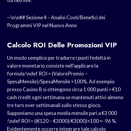
torneo live.
—\n\n## Sezione 4 – Analisi Costi/Benefici dei
Programmi VIP nel Nuovo Anno
Calcolo ROI Delle Promozioni VIP
Un modo semplice per tradurre i punti fedeltà in
valore monetario consiste nell’applicare la
formula:\ndef ROI = (ValorePremio −
SpesaMensile)/SpesaMensile ×100%. Ad esempio
presso Casino B si ottengono circa 1 000 punti = €10
cash credit ogni settimana se mantenuti attivi almeno
tre turn over settimanali sullo stesso gioco.
Supponiamo una spesa media mensile pari a €3 000
:\ndef ROI = ((€120 − €3000)/€3000)×100 ≈ ‑96 %.
Evidentemente occorre integrare tale calcolo