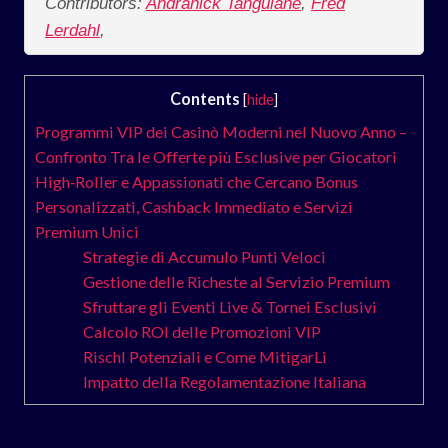
Contributors:
Andranick Tanguiane
,
Fred
Lerdahl
,
Contents
[
hide
]
Programmi VIP dei Casinò Moderni nel Nuovo Anno –
Confronto Tra le Offerte più Esclusive per Giocatori
High‑Roller e Appassionati che Cercano Bonus
Personalizzati, Cashback Immediato e Servizi
Premium Unici
Strategie di Accumulo Punti Veloci
Gestione delle Richeste al Servizio Premium
Sfruttare gli Eventi Live & Tornei Esclusivi
Calcolo ROI delle Promozioni VIP
RischI Potenziali e Come MitigarLi
Impatto della Regolamentazione Italiana