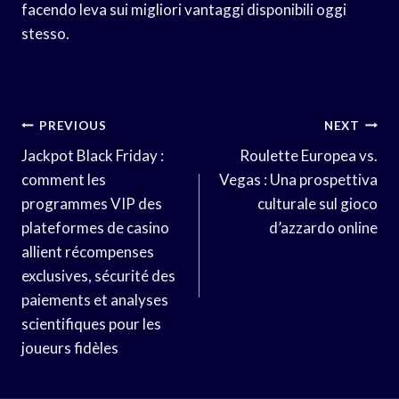
facendo leva sui migliori vantaggi disponibili oggi
stesso.
Post
PREVIOUS
NEXT
Navigation
Jackpot Black Friday :
Roulette Europea vs.
comment les
Vegas : Una prospettiva
programmes VIP des
culturale sul gioco
plateformes de casino
d’azzardo online
allient récompenses
exclusives, sécurité des
paiements et analyses
scientifiques pour les
joueurs fidèles