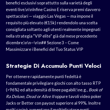
benefici esclusivi soprattutto sulla varietà degli
eventi live.\n\nInfine Casino E riserva premi davvero
spettacolari — viaggio Las Vegas — ma impone il
requisito più elevato (€15k) rendendolo una scelta
consigliata soltanto agli utenti realmente impegnati
nella strategia “VIP elite” già dal mese precedente
dicembre.\n\n—\n\n## Sezione 3 – Come
Massimizzare i Benefici del Tuo Status VIP
Strategie Di Accumulo Punti Veloci
Per ottenere rapidamente punti fedeltà è
fondamentale privilegiare giochi con alto tasso RTP
(>96%) ed alta densità di linee pagabili:\ne.g.,
Book of
Ra Deluxe
,
Dead or Alive II
oppure tavoli video poker
Jacks or Better con payout superiore al 99%. Inoltre
molti casinò aumentano il moltiplicatore punti