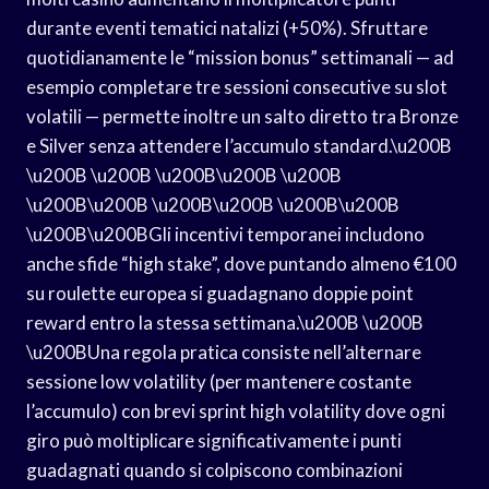
durante eventi tematici natalizi (+50%). Sfruttare
quotidianamente le “mission bonus” settimanali — ad
esempio completare tre sessioni consecutive su slot
volatili — permette inoltre un salto diretto tra Bronze
e Silver senza attendere l’accumulo standard.\u200B
\u200B \u200B \u200B\u200B \u200B
\u200B\u200B \u200B\u200B \u200B\u200B
\u200B\u200BGli incentivi temporanei includono
anche sfide “high stake”, dove puntando almeno €100
su roulette europea si guadagnano doppie point
reward entro la stessa settimana.\u200B \u200B
\u200BUna regola pratica consiste nell’alternare
sessione low volatility (per mantenere costante
l’accumulo) con brevi sprint high volatility dove ogni
giro può moltiplicare significativamente i punti
guadagnati quando si colpiscono combinazioni