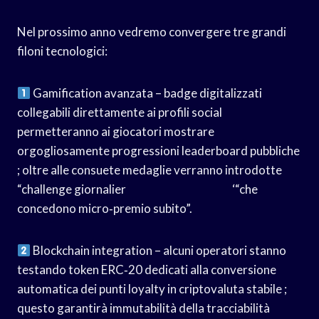
Nel prossimo anno vedremo convergere tre grandi
filoni tecnologici:
Gamification avanzata – badge digitalizzati
collegabili direttamente ai profili social
permetteranno ai giocatori mostrare
orgogliosamente progressioni leaderboard pubbliche
; oltre alle consuete medaglie verranno introdotte
“challenge giornalier­​ ‘“che
concedono micro‑premio subito”.
Blockchain integration – alcuni operator­i stanno
testando token ERC‑20 dedicati alla conversione
automatica dei punti loyalty in criptovaluta stabile ;
questo garantirà immutabilità della tracciabilità