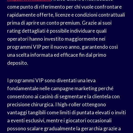
come punto di riferimento per chi vuole confrontare
rapidamente offerte, licenze e condizioni contrattuali
prima di aprire un conto premium. Grazie ai suoi
rating dettagliati è possibile individuare quali
operatori hanno investito maggiormente nei
programmi VIP per il nuovo anno, garantendo così
una scelta informata ed efficace fin dal primo
deposito.
I programmi VIP sono diventati una leva
fondamentale nelle campagne marketing perché
consentono ai casinò di segmentare la clientela con
precisione chirurgica. I high‑roller ottengono
vantaggi tangibili come limiti di puntata elevati o inviti
a eventi esclusivi, mentre i giocatori occasionali
possono scalare gradualmente la gerarchia grazie a