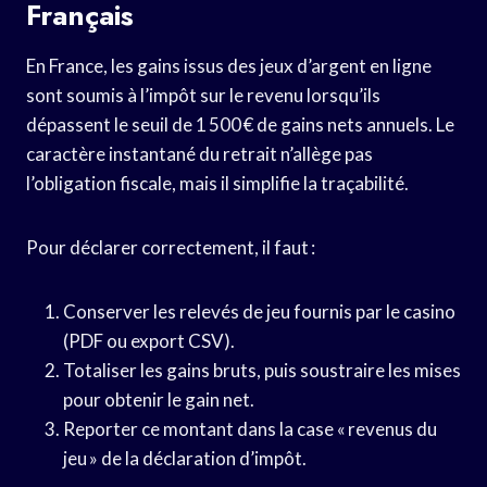
Français
En France, les gains issus des jeux d’argent en ligne
sont soumis à l’impôt sur le revenu lorsqu’ils
dépassent le seuil de 1 500 € de gains nets annuels. Le
caractère instantané du retrait n’allège pas
l’obligation fiscale, mais il simplifie la traçabilité.
Pour déclarer correctement, il faut :
Conserver les relevés de jeu fournis par le casino
(PDF ou export CSV).
Totaliser les gains bruts, puis soustraire les mises
pour obtenir le gain net.
Reporter ce montant dans la case « revenus du
jeu » de la déclaration d’impôt.