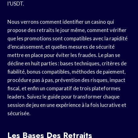
l’USDT.
Nous verrons comment identifier un casino qui
propose des retraits le jour même, comment vérifier
que les promotions sont compatibles avec la rapidité
d’encaissement, et quelles mesures de sécurité
mettre en place pour éviter les fraudes. Le plan se
décline en huit parties : bases techniques, critères de
fiabilité, bonus compatibles, méthodes de paiement,
procédure pas à pas, prévention des risques, impact
fiscal, et enfin un comparatif de trois plateformes
leaders. Suivez le guide pour transformer chaque
session de jeu en une expérience à la fois lucrative et
sécurisée.
Les Bases Des Retraits