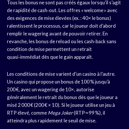
Tous les bonus ne sont pas créés égaux lorsqu’il s’agit
de rapidité de cash‑out. Les offres « welcome » avec
des exigences de mise élevées (ex. : 40× le bonus)
ralentissent le processus, car le joueur doit d’abord
remplir le wagering avant de pouvoir retirer. En
revanche, les bonus de reload ou les cash‑back sans
condition de mise permettent un retrait
quasi‑immédiat dès que le gain apparaît.
Les conditions de mise varient d’un casino à l’autre.
Un casino qui propose un bonus de 100 % jusqu’à
200 €, avec un wagering de 10×, autorise
généralement le retrait du bonus dès que le joueur a
misé 2 000 € (200 € × 10). Si le joueur utilise un jeu à
RTP élevé, comme
Mega Joker
(RTP ≈ 99 %), il
atteindra plus rapidement le seuil de mise.