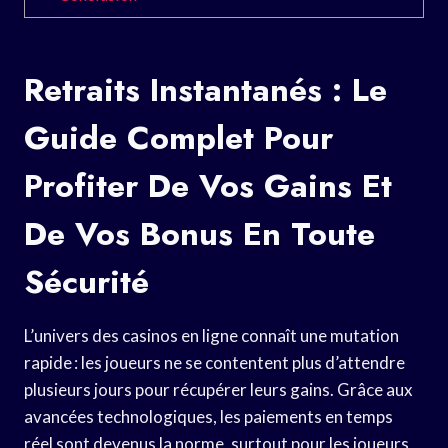
Retraits Instantanés : Le
Guide Complet Pour
Profiter De Vos Gains Et
De Vos Bonus En Toute
Sécurité
L’univers des casinos en ligne connaît une mutation
rapide : les joueurs ne se contentent plus d’attendre
plusieurs jours pour récupérer leurs gains. Grâce aux
avancées technologiques, les paiements en temps
réel sont devenus la norme, surtout pour les joueurs