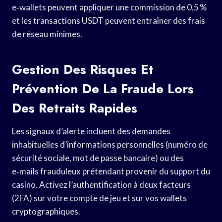
e‑wallets peuvent appliquer une commission de 0,5 %
et les transactions USDT peuvent entraîner des frais
de réseau minimes.
Gestion Des Risques Et
Prévention De La Fraude Lors
Des Retraits Rapides
Les signaux d’alerte incluent des demandes
inhabituelles d’informations personnelles (numéro de
sécurité sociale, mot de passe bancaire) ou des
e‑mails frauduleux prétendant provenir du support du
casino. Activez l’authentification à deux facteurs
(2FA) sur votre compte de jeu et sur vos wallets
cryptographiques.