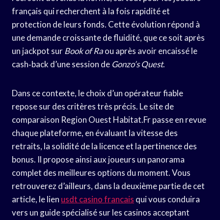
français qui recherchent à la fois rapidité et
protection de leurs fonds. Cette évolution répond à
une demande croissante de fluidité, que ce soit après
un jackpot sur
Book of Ra
ou après avoir encaissé le
cash‑back d’une session de
Gonzo’s Quest
.
Dans ce contexte, le choix d’un opérateur fiable
repose sur des critères très précis. Le site de
comparaison Region Ouest Habitat.Fr passe en revue
chaque plateforme, en évaluant la vitesse des
retraits, la solidité de la licence et la pertinence des
bonus. Il propose ainsi aux joueurs un panorama
complet des meilleures options du moment. Vous
retrouverez d’ailleurs, dans la deuxième partie de cet
article, le lien
usdt casino francais
qui vous conduira
vers un guide spécialisé sur les casinos acceptant