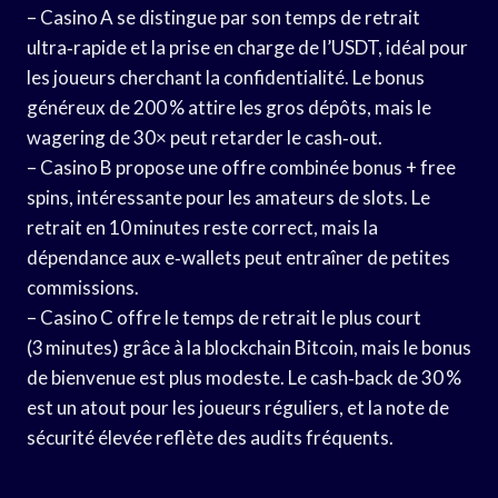
– Casino A se distingue par son temps de retrait
ultra‑rapide et la prise en charge de l’USDT, idéal pour
les joueurs cherchant la confidentialité. Le bonus
généreux de 200 % attire les gros dépôts, mais le
wagering de 30× peut retarder le cash‑out.
– Casino B propose une offre combinée bonus + free
spins, intéressante pour les amateurs de slots. Le
retrait en 10 minutes reste correct, mais la
dépendance aux e‑wallets peut entraîner de petites
commissions.
– Casino C offre le temps de retrait le plus court
(3 minutes) grâce à la blockchain Bitcoin, mais le bonus
de bienvenue est plus modeste. Le cash‑back de 30 %
est un atout pour les joueurs réguliers, et la note de
sécurité élevée reflète des audits fréquents.