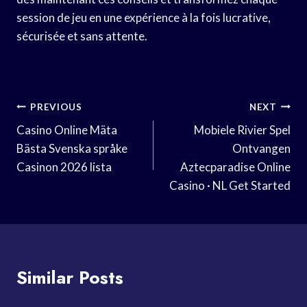
session de jeu en une expérience à la fois lucrative,
sécurisée et sans attente.
Post
PREVIOUS
NEXT
Navigation
Casino Online Mäta
Mobiele Rivier Spel
Bästa Svenska språke
Ontvangen
Casinon 2026 lista
Aztecparadise Online
Casino · NL Get Started
Similar Posts