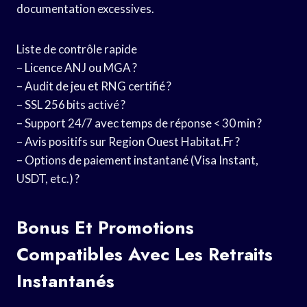
documentation excessives.
Liste de contrôle rapide
– Licence ANJ ou MGA ?
– Audit de jeu et RNG certifié ?
– SSL 256 bits activé ?
– Support 24/7 avec temps de réponse < 30 min ?
– Avis positifs sur Region Ouest Habitat.Fr ?
– Options de paiement instantané (Visa Instant,
USDT, etc.) ?
Bonus Et Promotions
Compatibles Avec Les Retraits
Instantanés