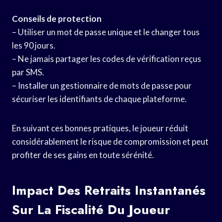
Conseils de protection
– Utiliser un mot de passe unique et le changer tous
les 90 jours.
– Ne jamais partager les codes de vérification reçus
par SMS.
– Installer un gestionnaire de mots de passe pour
sécuriser les identifiants de chaque plateforme.
En suivant ces bonnes pratiques, le joueur réduit
considérablement le risque de compromission et peut
profiter de ses gains en toute sérénité.
Impact Des Retraits Instantanés
Sur La Fiscalité Du Joueur