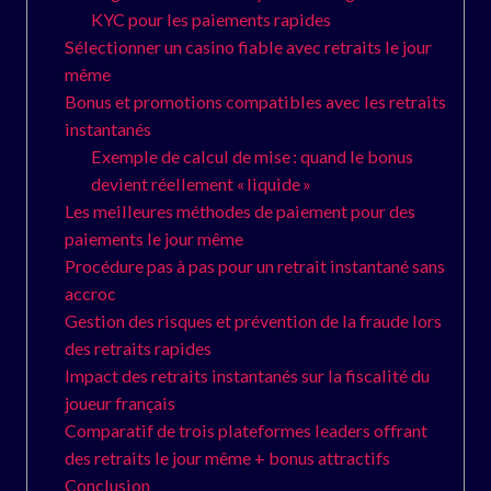
KYC pour les paiements rapides
Sélectionner un casino fiable avec retraits le jour
même
Bonus et promotions compatibles avec les retraits
instantanés
Exemple de calcul de mise : quand le bonus
devient réellement « liquide »
Les meilleures méthodes de paiement pour des
paiements le jour même
Procédure pas à pas pour un retrait instantané sans
accroc
Gestion des risques et prévention de la fraude lors
des retraits rapides
Impact des retraits instantanés sur la fiscalité du
joueur français
Comparatif de trois plateformes leaders offrant
des retraits le jour même + bonus attractifs
Conclusion