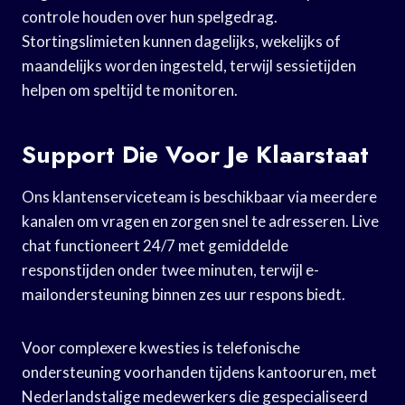
controle houden over hun spelgedrag.
Stortingslimieten kunnen dagelijks, wekelijks of
maandelijks worden ingesteld, terwijl sessietijden
helpen om speltijd te monitoren.
Support Die Voor Je Klaarstaat
Ons klantenserviceteam is beschikbaar via meerdere
kanalen om vragen en zorgen snel te adresseren. Live
chat functioneert 24/7 met gemiddelde
responstijden onder twee minuten, terwijl e-
mailondersteuning binnen zes uur respons biedt.
Voor complexere kwesties is telefonische
ondersteuning voorhanden tijdens kantooruren, met
Nederlandstalige medewerkers die gespecialiseerd