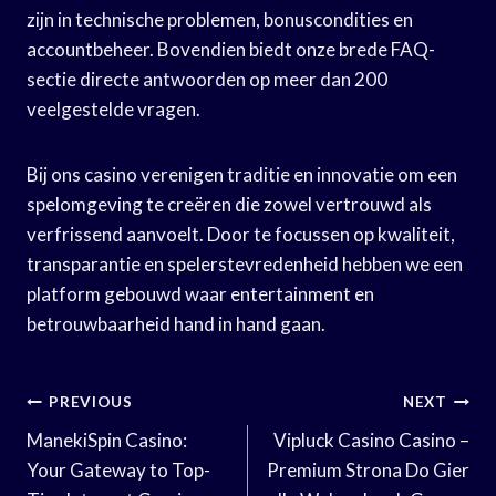
zijn in technische problemen, bonuscondities en
accountbeheer. Bovendien biedt onze brede FAQ-
sectie directe antwoorden op meer dan 200
veelgestelde vragen.
Bij ons casino verenigen traditie en innovatie om een
spelomgeving te creëren die zowel vertrouwd als
verfrissend aanvoelt. Door te focussen op kwaliteit,
transparantie en spelerstevredenheid hebben we een
platform gebouwd waar entertainment en
betrouwbaarheid hand in hand gaan.
Post
PREVIOUS
NEXT
Navigation
ManekiSpin Casino:
Vipluck Casino Casino –
Your Gateway to Top-
Premium Strona Do Gier