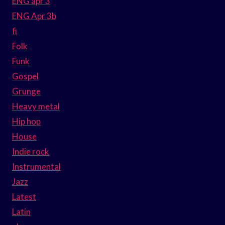
ENG apr 3
ENG Apr 3b
fi
Folk
Funk
Gospel
Grunge
Heavy metal
Hip hop
House
Indie rock
Instrumental
Jazz
Latest
Latin