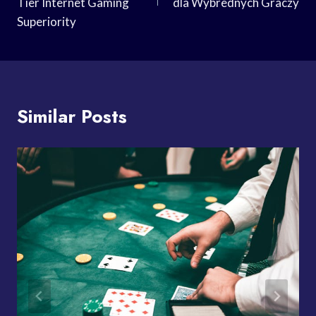
Tier Internet Gaming
dla Wybrednych Graczy
Superiority
Similar Posts