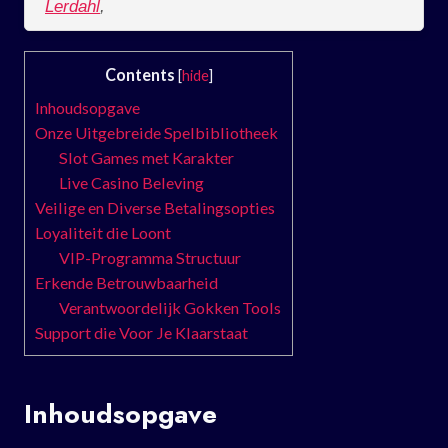
Lerdahl
,
Contents
[
hide
]
Inhoudsopgave
Onze Uitgebreide Spelbibliotheek
Slot Games met Karakter
Live Casino Beleving
Veilige en Diverse Betalingsopties
Loyaliteit die Loont
VIP-Programma Structuur
Erkende Betrouwbaarheid
Verantwoordelijk Gokken Tools
Support die Voor Je Klaarstaat
Inhoudsopgave