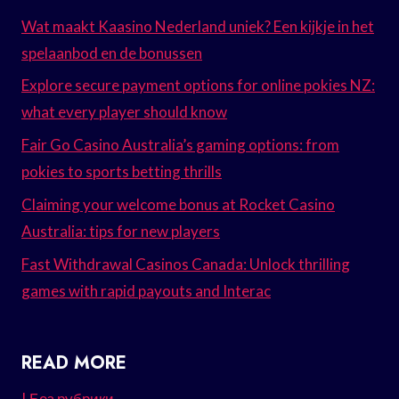
Wat maakt Kaasino Nederland uniek? Een kijkje in het
spelaanbod en de bonussen
Explore secure payment options for online pokies NZ:
what every player should know
Fair Go Casino Australia’s gaming options: from
pokies to sports betting thrills
Claiming your welcome bonus at Rocket Casino
Australia: tips for new players
Fast Withdrawal Casinos Canada: Unlock thrilling
games with rapid payouts and Interac
READ MORE
! Без рубрики