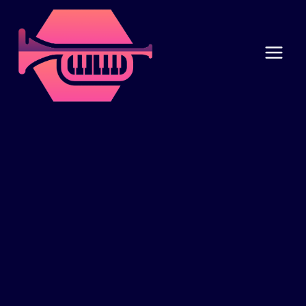
Skip
to
content