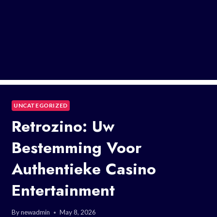
UNCATEGORIZED
Retrozino: Uw
Bestemming Voor
Authentieke Casino
Entertainment
By
newadmin
May 8, 2026