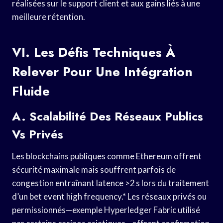
réalisées sur le support client et aux gains liés à une
meilleure rétention.
VI. Les Défis Techniques À
Relever Pour Une Intégration
Fluide
A. Scalabilité Des Réseaux Publics
Vs Privés
Les blockchains publiques comme Ethereum offrent
sécurité maximale mais souffrent parfois de
congestion entraînant latence >2 s lors du traitement
d’un bet event high frequency.* Les réseaux privés ou
permissionnés—exemple Hyperledger Fabric utilisé