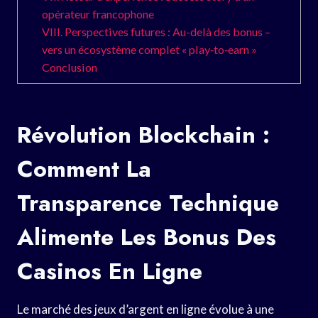
opérateur francophone
VIII. Perspectives futures : Au-delà des bonus –
vers un écosystème complet « play‑to‑earn »
Conclusion
Révolution Blockchain :
Comment La
Transparence Technique
Alimente Les Bonus Des
Casinos En Ligne
Le marché des jeux d’argent en ligne évolue à une