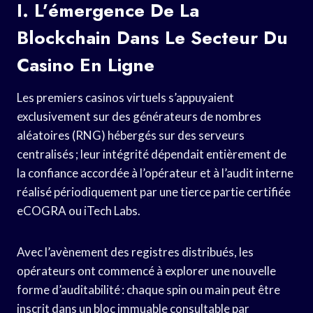
I. L’émergence De La
Blockchain Dans Le Secteur Du
Casino En Ligne
Les premiers casinos virtuels s’appuyaient
exclusivement sur des générateurs de nombres
aléatoires (RNG) hébergés sur des serveurs
centralisés ; leur intégrité dépendait entièrement de
la confiance accordée à l’opérateur et à l’audit interne
réalisé périodiquement par une tierce partie certifiée
eCOGRA ou iTech Labs.
Avec l’avènement des registres distribués, les
opérateurs ont commencé à explorer une nouvelle
forme d’auditabilité : chaque spin ou main peut être
inscrit dans un bloc immuable consultable par