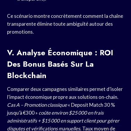
Ce scénario montre concrètement comment la chaîne
transparente élimine toute ambiguïté autour des
promotions.
V. Analyse Économique : ROI
Des Bonus Basés Sur La
Blockchain
Comparer deux campagnes similaires permet d’isoler
l’impact économique propre aux solutions on‑chain.
Cas A – Promotion classique
« Deposit Match 30 %
jusqu’à €300 »
coûte environ $25 000 en frais
administratifs + $15 000 en support client pour gérer
disputes et vérifications manuelles.
Taux moyen de