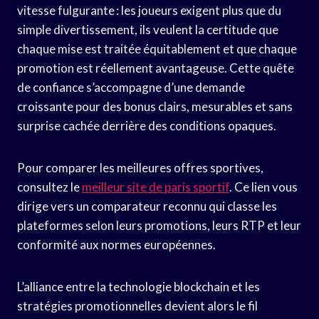
vitesse fulgurante : les joueurs exigent plus que du
simple divertissement, ils veulent la certitude que
chaque mise est traitée équitablement et que chaque
promotion est réellement avantageuse. Cette quête
de confiance s’accompagne d’une demande
croissante pour des bonus clairs, mesurables et sans
surprise cachée derrière des conditions opaques.
Pour comparer les meilleures offres sportives,
consultez le
meilleur site de paris sportif
. Ce lien vous
dirige vers un comparateur reconnu qui classe les
plateformes selon leurs promotions, leurs RTP et leur
conformité aux normes européennes.
L’alliance entre la technologie blockchain et les
stratégies promotionnelles devient alors le fil