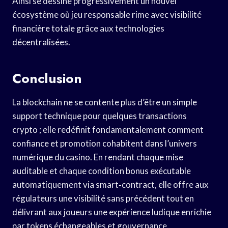
Ainsi se dessine progressivement un nouvel
écosystème où jeu responsable rime avec visibilité
financière totale grâce aux technologies
décentralisées.
Conclusion
La blockchain ne se contente plus d’être un simple
support technique pour quelques transactions
crypto ; elle redéfinit fondamentalement comment
confiance et promotion cohabitent dans l’univers
numérique du casino. En rendant chaque mise
auditable et chaque condition bonus exécutable
automatiquement via smart‐contract, elle offre aux
régulateurs une visibilité sans précédent tout en
délivrant aux joueurs une expérience ludique enrichie
par tokens échangeables et gouvernance