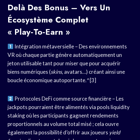
Delà Des Bonus – Vers Un
Écosystème Complet
« Play‑to‑earn »
Intégration métaversielle – Des environnements
VR où chaque partie génère automatiquement un
jeton utilisable tant pour miser que pour acquérir
biens numériques (
skins
, avatars…) créant ainsi une
boucle économique autoportante.^[3]
Protocoles DeFi comme source financière – Les
jackpots pourraient être alimentés via pools liquidity
staking où les participants gagnent rendements
proportionnels au volume total misé ; cela ouvre
également la possibilité d’offrir aux joueurs
yield