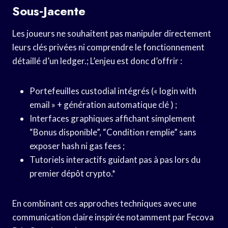
Sous‑jacente
Les joueurs ne souhaitent pas manipuler directement
leurs clés privées ni comprendre le fonctionnement
détaillé d’un ledger.; L’enjeu est donc d’offrir :
Portefeuilles custodial intégrés (« login with
email » + génération automatique clé ) ;
Interfaces graphiques affichant simplement
“Bonus disponible”, “Condition remplie” sans
exposer hash ni gas fees ;
Tutoriels interactifs guidant pas à pas lors du
premier dépôt crypto.*
En combinant ces approches techniques avec une
communication claire inspirée notamment par Fecova