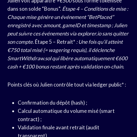
Julien voit apparaître
+€500
sous forme tokenisée
dans son solde “Bonus”.
Étape 4 – Conditions de mise
:
Chaque mise génère un événement “BetPlaced”
enregistré avec amount, gameID et timestamp ; Julien
peut suivre ces événements via explorer.io sans quitter
son compte.
Étape 5 – Retrait*
: Une fois qu’il atteint
€750 total misé (= wagering requis), il déclenche
SmartWithdraw.sol qui libère automatiquement €600
cash + €100 bonus restant après validation on‑chain.
Points clés où Julien contrôle tout via ledger public* :
Confirmation du dépôt (hash) ;
Calcul automatique du volume misé (smart
contract) ;
Validation finale avant retrait (audit
transparent).