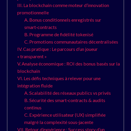
III. La blockchain comme moteur d’innovation
promotionnelle
A. Bonus conditionnels enregistrés sur
smart‑contracts
B. Programme de fidélité tokenisé
C. Promotions communautaires décentralisées
IV. Cas pratique : Le parcours d’un joueur
« transparent »
V. Analyse économique : ROI des bonus basés sur la
blockchain
VI. Les défis techniques à relever pour une
intégration fluide
A. Scalabilité des réseaux publics vs privés
B. Sécurité des smart‑contracts & audits
continus
C. Expérience utilisateur (UX) simplifiée
malgré la complexité sous‑jacente
VII. Retour d’expérience : Success story d’un