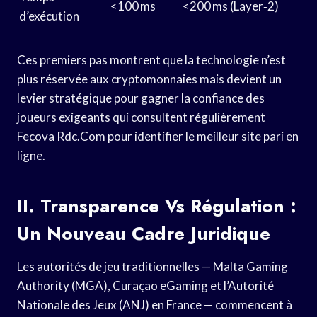
<100 ms
<200 ms (Layer‑2)
d’exécution
Ces premiers pas montrent que la technologie n’est
plus réservée aux cryptomonnaies mais devient un
levier stratégique pour gagner la confiance des
joueurs exigeants qui consultent régulièrement
Fecova Rdc.Com pour identifier le meilleur site pari en
ligne.
II. Transparence Vs Régulation :
Un Nouveau Cadre Juridique
Les autorités de jeu traditionnelles — Malta Gaming
Authority (MGA), Curaçao eGaming et l’Autorité
Nationale des Jeux (ANJ) en France — commencent à