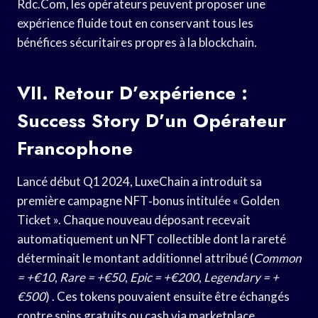
Rdc.Com, les opérateurs peuvent proposer une
expérience fluide tout en conservant tous les
bénéfices sécuritaires propres à la blockchain.
VII. Retour D’expérience :
Success Story D’un Opérateur
Francophone
Lancé début Q1 2024, LuxeChain a introduit sa
première campagne NFT‑bonus intitulée « Golden
Ticket ». Chaque nouveau déposant recevait
automatiquement un NFT collectible dont la rareté
déterminait le montant additionnel attribué (
Common
= +€10
,
Rare = +€50
,
Epic = +€200
,
Legendary = +
€500
) . Ces tokens pouvaient ensuite être échangés
contre spins gratuits ou cash via marketplace