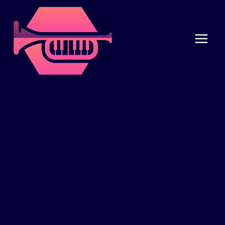
Skip
to
content