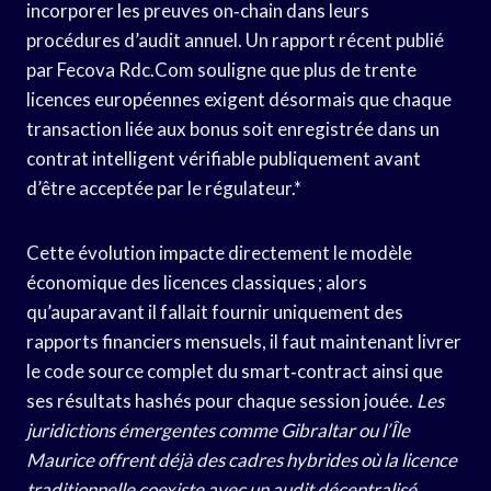
incorporer les preuves on‑chain dans leurs
procédures d’audit annuel. Un rapport récent publié
par Fecova Rdc.Com souligne que plus de trente
licences européennes exigent désormais que chaque
transaction liée aux bonus soit enregistrée dans un
contrat intelligent vérifiable publiquement avant
d’être acceptée par le régulateur.*
Cette évolution impacte directement le modèle
économique des licences classiques ; alors
qu’auparavant il fallait fournir uniquement des
rapports financiers mensuels, il faut maintenant livrer
le code source complet du smart‑contract ainsi que
ses résultats hashés pour chaque session jouée.
Les
juridictions émergentes comme Gibraltar ou l’Île
Maurice offrent déjà des cadres hybrides où la licence
traditionnelle coexiste avec un audit décentralisé