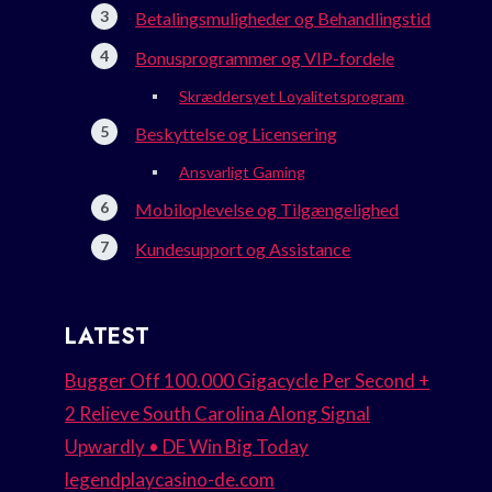
Betalingsmuligheder og Behandlingstid
Bonusprogrammer og VIP-fordele
Skræddersyet Loyalitetsprogram
Beskyttelse og Licensering
Ansvarligt Gaming
Mobiloplevelse og Tilgængelighed
Kundesupport og Assistance
LATEST
Bugger Off 100.000 Gigacycle Per Second +
2 Relieve South Carolina Along Signal
Upwardly • DE Win Big Today
legendplaycasino-de.com