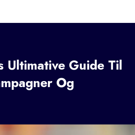
 Ultimative Guide Til
Kampagner Og