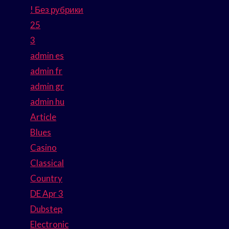
! Без рубрики
25
3
admin es
admin fr
admin gr
admin hu
Article
Blues
Casino
Classical
Country
DE Apr 3
Dubstep
Electronic