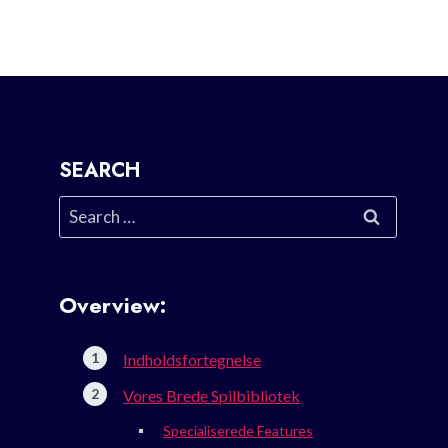
SEARCH
Search
for:
Overview:
Indholdsfortegnelse
Vores Brede Spilbibliotek
Specialiserede Features