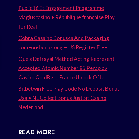
Publicité Et Engagement Programme
Magiuscasino • République française Play
for Real
Cobra Cassino Bonuses And Packaging
comeon-bonus.org — US Register Free
Quels Defrayal Method Acting Represent
Accepted Atomic Number 85 Peraplay
Casino GoldBet _ France Unlock Offer
Bitbetwin Free Play Code No Deposit Bonus
Usa • NL Collect Bonus JustBit Casino
Nederland
READ MORE