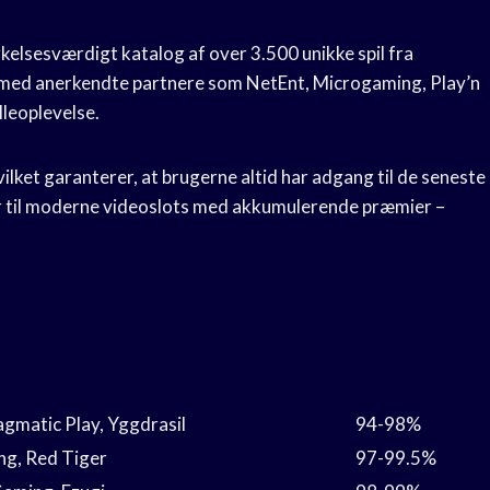
elsesværdigt katalog af over 3.500 unikke spil fra
 med anerkendte partnere som NetEnt, Microgaming, Play’n
leoplevelse.
vilket garanterer, at brugerne altid har adgang til de seneste
er til moderne videoslots med akkumulerende præmier –
agmatic Play, Yggdrasil
94-98%
g, Red Tiger
97-99.5%