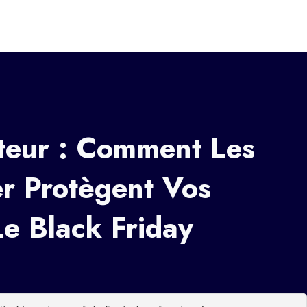
teur : Comment Les
er Protègent Vos
e Black Friday