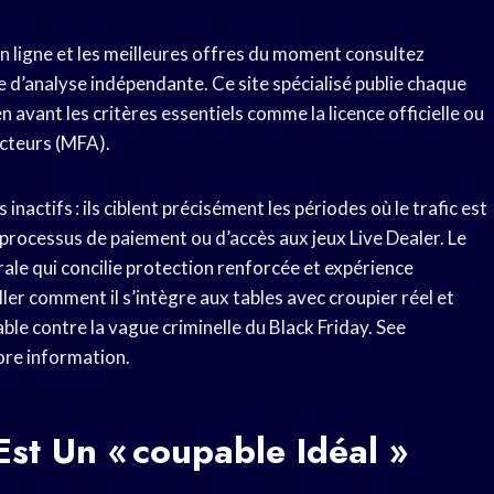
n ligne et les meilleures offres du moment consultez
e d’analyse indépendante. Ce site spécialisé publie chaque
 avant les critères essentiels comme la licence officielle ou
acteurs (MFA).
inactifs : ils ciblent précisément les périodes où le trafic est
e processus de paiement ou d’accès aux jeux Live Dealer. Le
ale qui concilie protection renforcée et expérience
ler comment il s’intègre aux tables avec croupier réel et
able contre la vague criminelle du Black Friday. See
re information.
Est Un « Coupable Idéal »