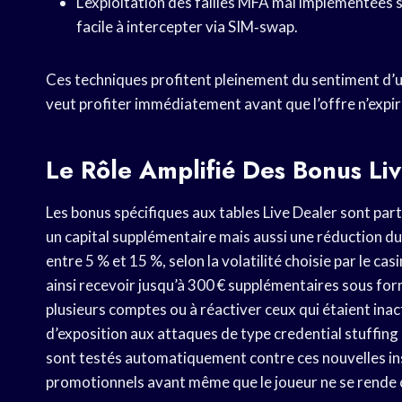
L’exploitation des failles MFA mal implémentées 
facile à intercepter via SIM‑swap.
Ces techniques profitent pleinement du sentiment d’u
veut profiter immédiatement avant que l’offre n’expir
Le Rôle Amplifié Des Bonus Li
Les bonus spécifiques aux tables Live Dealer sont par
un capital supplémentaire mais aussi une réduction d
entre 5 % et 15 %, selon la volatilité choisie par le ca
ainsi recevoir jusqu’à 300 € supplémentaires sous form
plusieurs comptes ou à réactiver ceux qui étaient ina
d’exposition aux attaques de type credential stuffing :
sont testés automatiquement contre ces nouvelles in
promotionnels avant même que le joueur ne se rende