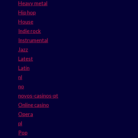
Heavy metal
Hip hop
House
Indie rock
Instrumental
Jazz
Latest
Latin
nl
no
novos-casinos-pt
Online casino
Opera
pl
Pop