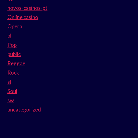
novos-casinos-pt
Online casino
Opera
pl
Pop
public
Reggae
Rock
sl
Soul
sw
uncategorized