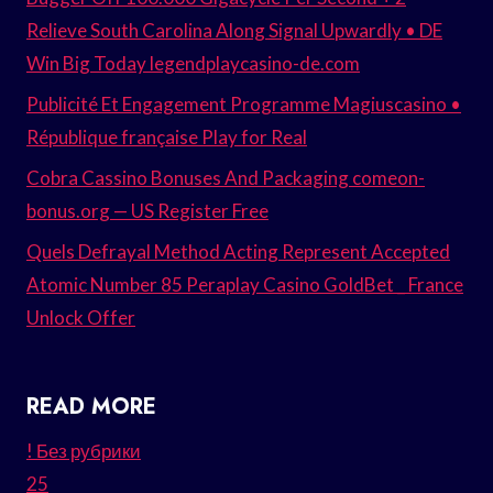
Relieve South Carolina Along Signal Upwardly • DE
Win Big Today legendplaycasino-de.com
Publicité Et Engagement Programme Magiuscasino •
République française Play for Real
Cobra Cassino Bonuses And Packaging comeon-
bonus.org — US Register Free
Quels Defrayal Method Acting Represent Accepted
Atomic Number 85 Peraplay Casino GoldBet _ France
Unlock Offer
READ MORE
! Без рубрики
25