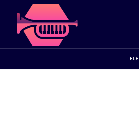
Skip
to
content
EL