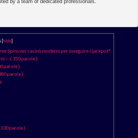
edited by a team of dedicated professionals.
s
[
hide
]
ree Spins nei casinò moderni per inseguire i jackpot*
i — ( 350 parole )
00 parole )
380 parole )
a
 330 parole )