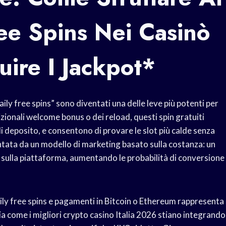
ee Spins Nei Casinò
ire I Jackpot*
ly free spins” sono diventati una delle leve più potenti per
dizionali welcome bonus o dei reload, questi spin gratuiti
i deposito, e consentono di provare le slot più calde senza
imentata da un modello di marketing basato sulla costanza: un
e sulla piattaforma, aumentando le probabilità di conversione
aily free spins e pagamenti in Bitcoin o Ethereum rappresenta
a come i migliori crypto casino Italia 2026 stiano integrando