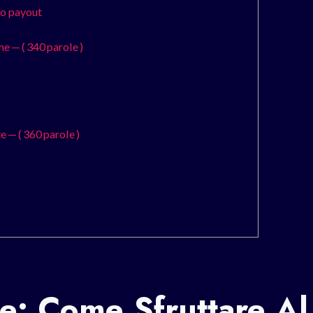
lto payout
e — ( 340 parole )
e — ( 360 parole )
e: Come Sfruttare Al