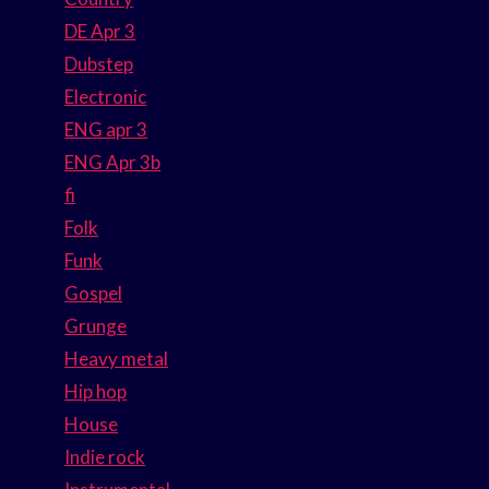
DE Apr 3
Dubstep
Electronic
ENG apr 3
ENG Apr 3b
fi
Folk
Funk
Gospel
Grunge
Heavy metal
Hip hop
House
Indie rock