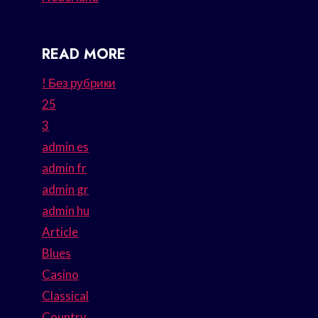
READ MORE
! Без рубрики
25
3
admin es
admin fr
admin gr
admin hu
Article
Blues
Casino
Classical
Country