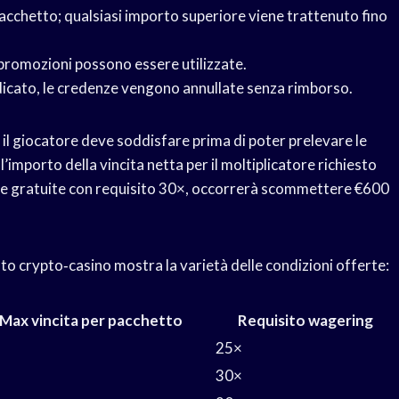
cchetto; qualsiasi importo superiore viene trattenuto fino
e promozioni possono essere utilizzate.
dicato, le credenze vengono annullate senza rimborso.
 il giocatore deve soddisfare prima di poter prelevare le
 l’importo della vincita netta per il moltiplicatore richiesto
ite gratuite con requisito 30×, occorrerà scommettere €600
o crypto‑casino mostra la varietà delle condizioni offerte:
Max vincita per pacchetto
Requisito wagering
25×
30×