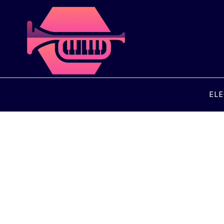
Skip
to
content
EL