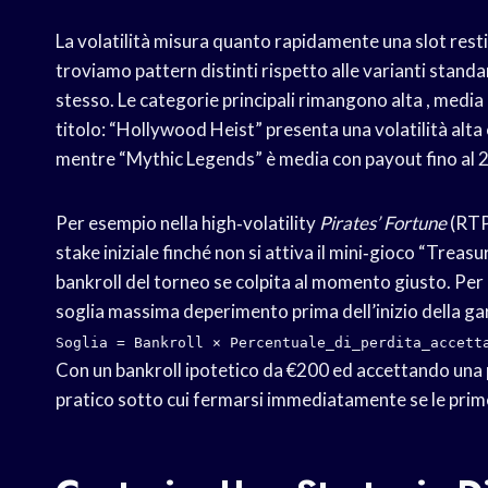
La volatilità misura quanto rapidamente una slot resti
troviamo pattern distinti rispetto alle varianti standar
stesso. Le categorie principali rimangono alta , media 
titolo: “Hollywood Heist” presenta una volatilità alt
mentre “Mythic Legends” è media con payout fino al 
Per esempio nella high‑volatility
Pirates’ Fortune
(RTP 
stake iniziale finché non si attiva il mini‑gioco “Trea
bankroll del torneo se colpita al momento giusto. Per 
soglia massima deperimento prima dell’inizio della g
Soglia = Bankroll × Percentuale_di_perdita_accett
Con un bankroll ipotetico da €200 ed accettando una p
pratico sotto cui fermarsi immediatamente se le prime