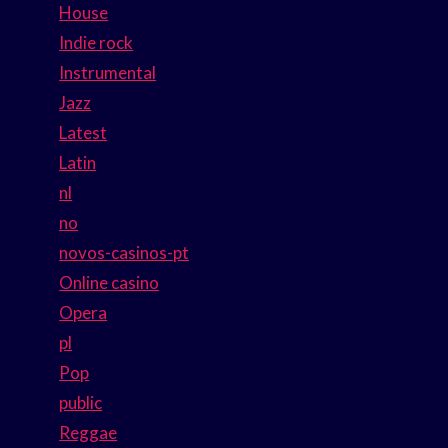
House
Indie rock
Instrumental
Jazz
Latest
Latin
nl
no
novos-casinos-pt
Online casino
Opera
pl
Pop
public
Reggae