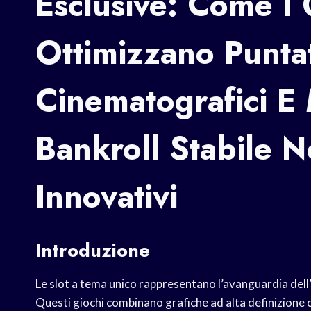
Esclusive: Come I 
Ottimizzano Punta
Cinematografici E
Bankroll Stabile N
Innovativi
Introduzione
Le slot a tema unico rappresentano l’avanguardia dell’
Questi giochi combinano grafiche ad alta definizione 