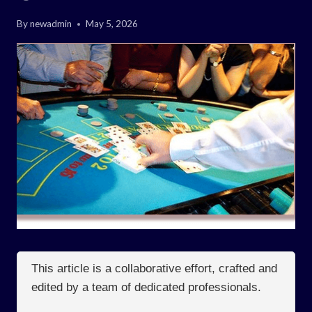
By
newadmin
May 5, 2026
This article is a collaborative effort, crafted and
edited by a team of dedicated professionals.