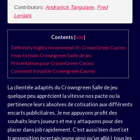
Contributors:
Andranick Tanguiane
,
Fred
Lerdahl
,
Contents
[
hide
]
Definitely highly recommend it!: CrownGreen Casino
How to main Crowngreen Salle de jeu
Présentation pour CrownGreen Casino
Comment travaille Crowngreen Casino
La clientèle adaptés du Crowngreen Salle de jeu
quelque peu apprécient la vitesse nos pacte ou la
pertinence leurs absolves de cotisation aux différents
encarts publicitaires. Je me appuyons profit des
souhaits leurs joueurs et me y attaquons pour des
placer dans job rapidement. C’est aussi bien dont’cet
transposition incertain jeune ainsi qu’un allié í tous les