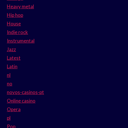
Heavy metal
Hip hop
House
Indie rock
Instrumental
Jazz
Latest
Latin
nl
no
novos-casinos-pt
Online casino
Opera
pl
Pop