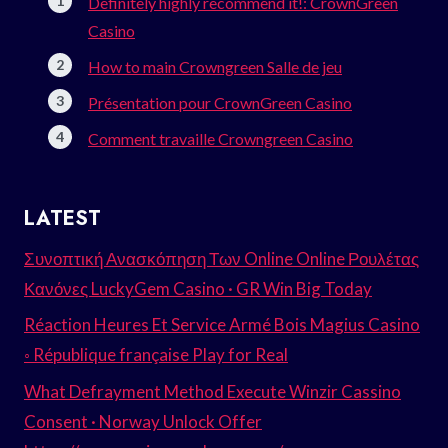
Definitely highly recommend it!: CrownGreen
Casino
How to main Crowngreen Salle de jeu
Présentation pour CrownGreen Casino
Comment travaille Crowngreen Casino
LATEST
Συνοπτική Ανασκόπηση Των Online Online Ρουλέτας
Κανόνες LuckyGem Casino · GR Win Big Today
Réaction Heures Et Service Armé Bois Magius Casino
◦ République française Play for Real
What Defrayment Method Execute Winzir Cassino
Consent · Norway Unlock Offer