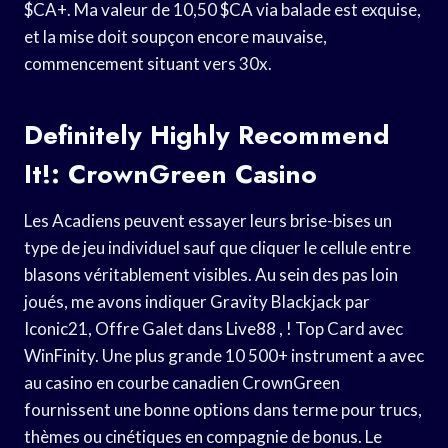
$CA+. Ma valeur de 10,50 $CA via balade est exquise,
et la mise doit soupçon encore mauvaise,
commencement situant vers 30x.
Definitely Highly Recommend
It!: CrownGreen Casino
Les Acadiens peuvent essayer leurs brise-bises un
type de jeu individuel sauf que cliquer le cellule entre
blasons véritablement visibles. Au sein des pas loin
joués, me avons indiquer Gravity Blackjack par
Iconic21, Offre Galet dans Live88 , ! Top Card avec
WinFinity. Une plus grande 10 500+ instrument a avec
au casino en courbe canadien CrownGreen
fournissent une bonne options dans terme pour trucs,
thèmes ou cinétiques en compagnie de bonus. Le