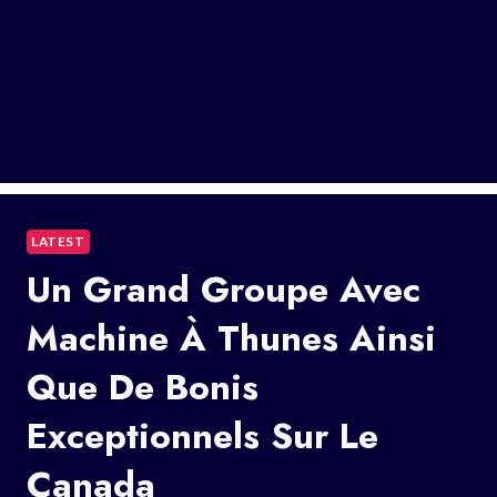
LATEST
Un Grand Groupe Avec
Machine À Thunes Ainsi
Que De Bonis
Exceptionnels Sur Le
Canada