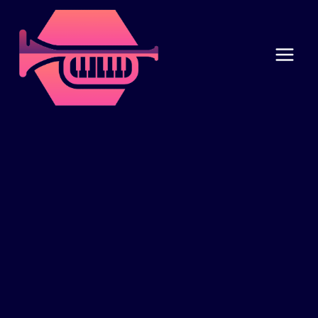
Skip
to
content