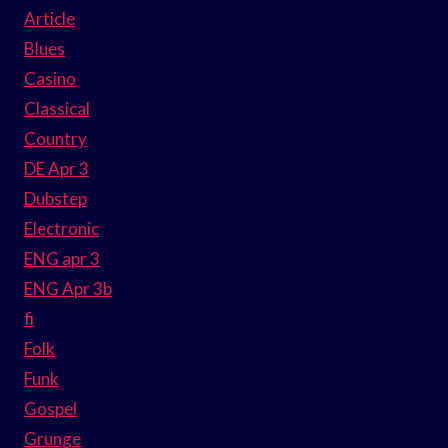
Article
Blues
Casino
Classical
Country
DE Apr 3
Dubstep
Electronic
ENG apr 3
ENG Apr 3b
fi
Folk
Funk
Gospel
Grunge