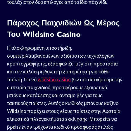
τουλάχιστον δύο επιλογές από το ίδιο παιχνίδι.
Πάροχος Παιχνιδιών Ως Μέρος
Του Wildsino Casino
Η ολοκληρωμένη υποστήριξη,
συμπεριλαμβανομένων αξιόπιστων τεχνολογιών
κρυπτογράφησης, εξασφαλίζει μέγιστη προστασία
και την καλύτερη δυνατή εξυπηρέτηση για κάθε
παίκτη. Για να
wildsino casino
βελτιστοποιήσουμε την
εμπειρία παιχνιδιού, προσφέρουμε εξαιρετικά
μπόνους κατάθεσης και ανταμοιβές για τους
τακτικούς παίκτες. Αυτός ο κωδικός μπόνους καζίνο
Wildsino παρέχει στους νέους παίκτες στην Αυστρία
ελκυστικά πλεονεκτήματα εκκίνησης. Μπορείτε να
βρείτε έναν τρέχοντα κωδικό προσφοράς απλώς