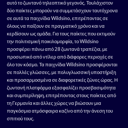
αυτό το ζωντανό τηλεοπτικό γεγονός. Τουλάχιστον
δύο παίκτες μπορούν να συμμετάσχουν ταυτόχρονα
σε αυτά τα παιχνίδια Wildsino, επιτρέποντας σε
όλους να παίξουν σε πραγματικό χρόνο και να
κερδίσουν ως ομάδα. Για τους παίκτες που εκτιμούν
την πολιτισμική ποικιλομορφία, το Wildsino
προσφέρει πάνω από 28 ζωντανά τραπέζια, με
προσωπικό από ντίλερ από διάφορες περιοχές σε
όλο τον κόσμο. Τα παιχνίδια Wildsino προσφέρονται
σε πολλές γλώσσες, με πολυγλωσσική υποστήριξη
και προσαρμοσμένα σε διαφορετικές ζώνες ώρας. Η
ζωντανή πλατφόρμα εξασφαλίζει προσβασιμότητα
και συμπερίληψη, επιτρέποντας στους παίκτες από
τη Γερμανία και άλλες χώρες να βιώσουν μια
παγκόσμια ατμόσφαιρα καζίνο από την άνεση του
σπιτιού τους.