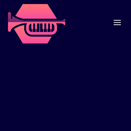
Skip
to
content