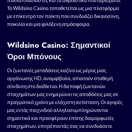
πολλαπλασιαστές και τα αθροιστικά πονταρίσματα.
Το Wildsino Casino τοποθετείται ως μια πλατφόρμα
με επίκεντρο τον παίκτη που συνδυάζει δικαιοσύνη,
ποικιλία και μια φιλόξενη ατμόσφαιρα.
Wildsino Casino: Σημαντικοί
Όροι Μπόνους
Οι ζωντανές μεταδόσεις καζίνο ως μέρος μιας
οργάνωσης HD, αναμφίβολα, απαιτούν σταθερή
σύνδεση στο διαδίκτυο. Η διεπαφή ζωντανών
στοιχημάτων μας ενημερώνει τις αποδόσεις μας σε
πραγματικό χρόνο με ελάχιστη αντίσταση. Οι αγορές
μας εντός παιχνιδιού αλληλοσυμπληρώνονται
σημαντικά και προσφέρουν επίσης διαμορφωτές
στοιχημάτων, επιτρέποντάς σας να συνδυάσετε