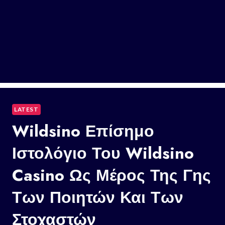
LATEST
Wildsino Επίσημο
Ιστολόγιο Του Wildsino
Casino Ως Μέρος Της Γης
Των Ποιητών Και Των
Στοχαστών