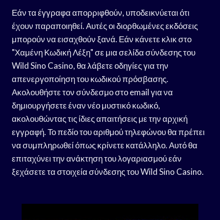
Εάν τα έγγραφα απορριφθούν, υποδεικνύεται ότι
έχουν παραποιηθεί. Αυτές οι διορθωμένες εκδόσεις
μπορούν να εισαχθούν ξανά. Εάν κάνετε κλικ στο
"Χαμένη Κωδική Λέξη" σε μια σελίδα σύνδεσης του
Wild Sino Casino, θα λάβετε οδηγίες για την
απενεργοποίηση του κωδικού πρόσβασης.
Ακολουθήστε τον σύνδεσμο στο email για να
δημιουργήσετε έναν νέο μυστικό κωδικό,
ακολουθώντας τις ίδιες απαιτήσεις με την αρχική
εγγραφή. Το πεδίο του αριθμού τηλεφώνου θα πρέπει
να συμπληρωθεί όπως κρίνετε κατάλληλο. Αυτό θα
επιταχύνει την ανάκτηση του λογαριασμού εάν
ξεχάσετε τα στοιχεία σύνδεσης του Wild Sino Casino.