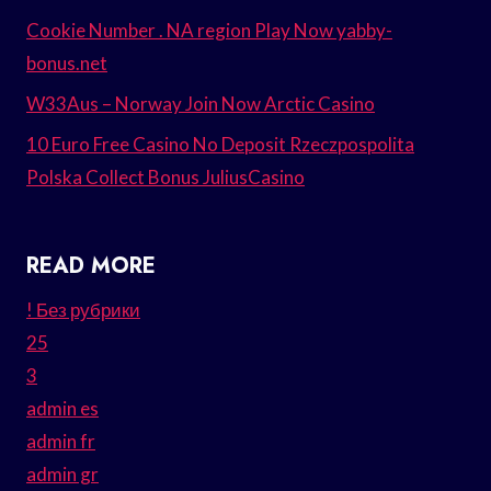
Cookie Number . NA region Play Now yabby-
bonus.net
W33Aus – Norway Join Now Arctic Casino
10 Euro Free Casino No Deposit Rzeczpospolita
Polska Collect Bonus JuliusCasino
READ MORE
! Без рубрики
25
3
admin es
admin fr
admin gr