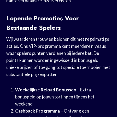
hanteren haalbare inzetvereisten.
Lopende Promoties Voor
Bestaande Spelers
Wij waarderen trouw en belonen dit met regelmatige
acties. Ons VIP-programma kent meerdere niveaus
waar spelers punten verdienen bij iedere bet. De
points kunnen worden ingewisseld in bonusgeld,
unieke prijzen of toegang tot speciale toernooien met
substantiële prijzenpotten.
Weekelijkse Reload Bonussen
– Extra
bonusgeld op jouw stortingen tijdens het
weekend
Cashback Programma
– Ontvang een