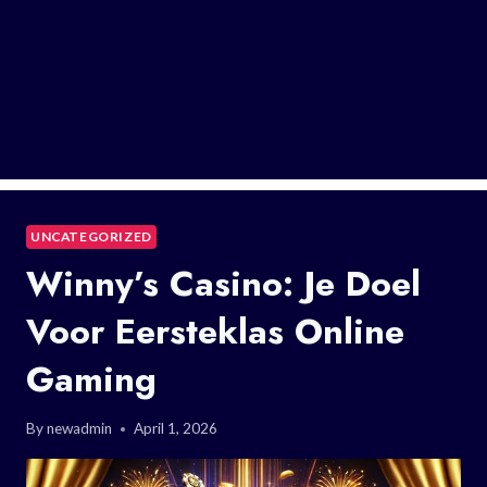
UNCATEGORIZED
Winny’s Casino: Je Doel
Voor Eersteklas Online
Gaming
By
newadmin
April 1, 2026