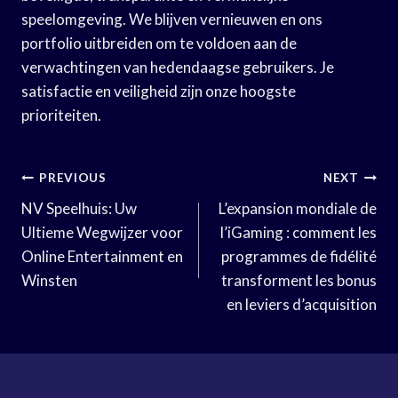
speelomgeving. We blijven vernieuwen en ons
portfolio uitbreiden om te voldoen aan de
verwachtingen van hedendaagse gebruikers. Je
satisfactie en veiligheid zijn onze hoogste
prioriteiten.
Post
PREVIOUS
NEXT
Navigation
NV Speelhuis: Uw
L’expansion mondiale de
Ultieme Wegwijzer voor
l’iGaming : comment les
Online Entertainment en
programmes de fidélité
Winsten
transforment les bonus
en leviers d’acquisition