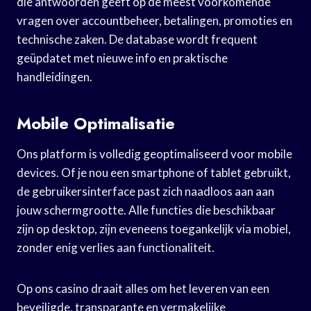
die antwoorden geeft op de meest voorkomende
vragen over accountbeheer, betalingen, promoties en
technische zaken. De database wordt frequent
geüpdatet met nieuwe info en praktische
handleidingen.
Mobile Optimalisatie
Ons platform is volledig geoptimaliseerd voor mobile
devices. Of je nou een smartphone of tablet gebruikt,
de gebruikersinterface past zich naadloos aan aan
jouw schermgrootte. Alle functies die beschikbaar
zijn op desktop, zijn eveneens toegankelijk via mobiel,
zonder enig verlies aan functionaliteit.
Op ons casino draait alles om het leveren van een
beveiligde, transparante en vermakelijke