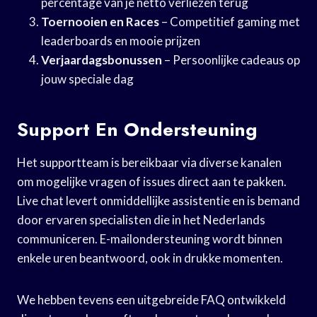
percentage van je netto verliezen terug
Toernooien en Races
– Competitief gaming met
leaderboards en mooie prijzen
Verjaardagsbonussen
– Persoonlijke cadeaus op
jouw speciale dag
Support En Ondersteuning
Het supportteam is bereikbaar via diverse kanalen
om mogelijke vragen of issues direct aan te pakken.
Live chat levert onmiddellijke assistentie en is bemand
door ervaren specialisten die in het Nederlands
communiceren. E-mailondersteuning wordt binnen
enkele uren beantwoord, ook in drukke momenten.
We hebben tevens een uitgebreide FAQ ontwikkeld