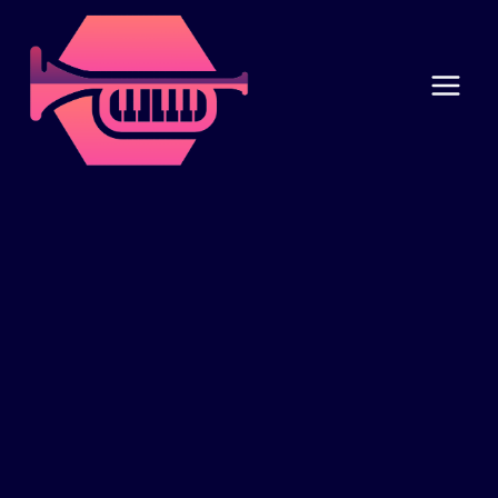
Skip
to
content