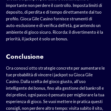
importante non perdere il controllo. Imposta limiti di
deposito, di perdita e di tempo direttamente dal tuo
profilo. Gioca Gile Casino fornisce strumenti di
auto‑esclusione e di verifica dell’età, garantendo un
ambiente di gioco sicuro. Ricorda: il divertimento è la
priorità, il jackpot è solo un bonus.
Conclusione
Ora conosci otto strategie concrete per aumentare le
tue probabilità di vincere i jackpot su Gioca Gile
Casino. Dalla scelta del gioco giusto, all’uso
intelligente dei bonus, fino alla gestione del bankroll e
dei prelievi, ogni passo è pensato per migliorare la tua
esperienza di gioco. Se vuoi mettere in pratica questi
consigli, non perdere altro tempo: visita subito il sito,