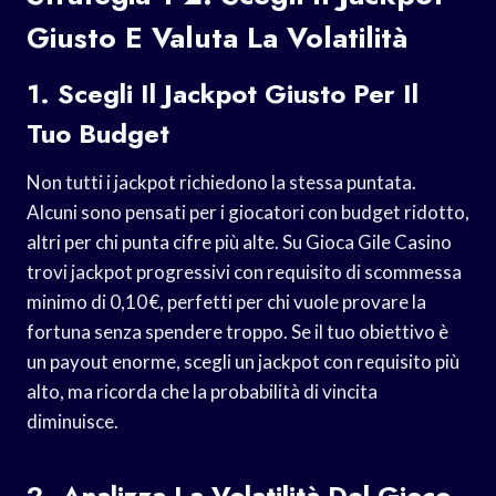
Giusto E Valuta La Volatilità
1. Scegli Il Jackpot Giusto Per Il
Tuo Budget
Non tutti i jackpot richiedono la stessa puntata.
Alcuni sono pensati per i giocatori con budget ridotto,
altri per chi punta cifre più alte. Su Gioca Gile Casino
trovi jackpot progressivi con requisito di scommessa
minimo di 0,10 €, perfetti per chi vuole provare la
fortuna senza spendere troppo. Se il tuo obiettivo è
un payout enorme, scegli un jackpot con requisito più
alto, ma ricorda che la probabilità di vincita
diminuisce.
2. Analizza La Volatilità Del Gioco