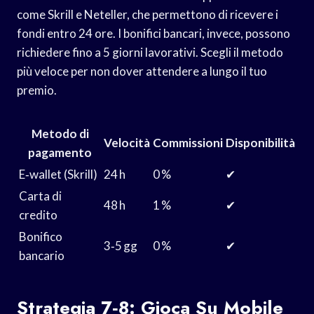
come Skrill e Neteller, che permettono di ricevere i
fondi entro 24 ore. I bonifici bancari, invece, possono
richiedere fino a 5 giorni lavorativi. Scegli il metodo
più veloce per non dover attendere a lungo il tuo
premio.
Metodo di
Velocità
Commissioni
Disponibilità
pagamento
E‑wallet (Skrill)
24 h
0 %
✔︎
Carta di
48 h
1 %
✔︎
credito
Bonifico
3‑5 gg
0 %
✔︎
bancario
Strategia 7‑8: Gioca Su Mobile