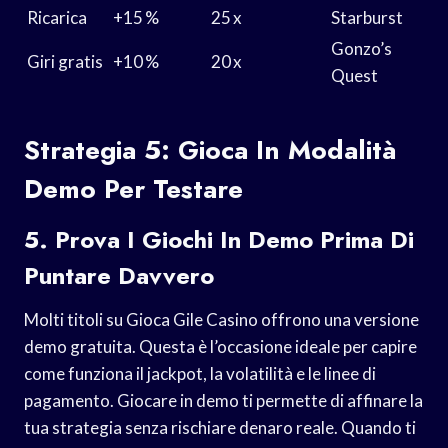
Ricarica
+15 %
25 x
Starburst
Gonzo’s
Giri gratis
+10 %
20 x
Quest
Strategia 5: Gioca In Modalità
Demo Per Testare
5. Prova I Giochi In Demo Prima Di
Puntare Davvero
Molti titoli su Gioca Gile Casino offrono una versione
demo gratuita. Questa è l’occasione ideale per capire
come funziona il jackpot, la volatilità e le linee di
pagamento. Giocare in demo ti permette di affinare la
tua strategia senza rischiare denaro reale. Quando ti