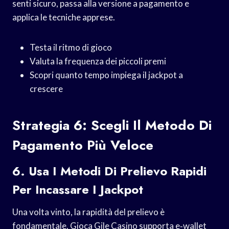
senti sicuro, passa alla versione a pagamento e
applica le tecniche apprese.
Testa il ritmo di gioco
Valuta la frequenza dei piccoli premi
Scopri quanto tempo impiega il jackpot a
crescere
Strategia 6: Scegli Il Metodo Di
Pagamento Più Veloce
6. Usa I Metodi Di Prelievo Rapidi
Per Incassare I Jackpot
Una volta vinto, la rapidità del prelievo è
fondamentale. Gioca Gile Casino supporta e‑wallet