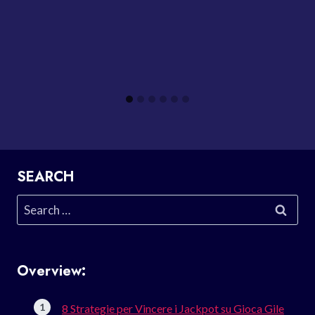
SEARCH
Search
for:
Overview:
8 Strategie per Vincere i Jackpot su Gioca Gile