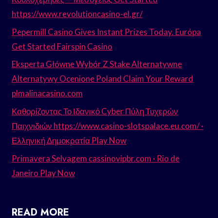
https://www.revolutioncasino-el.gr/
Pepermill Casino Gives Instant Prizes Today. Európa
Get Started Fairspin Casino
Eksperta Główne Wybór Z Stake Alternatywne
Alternatywy Ocenione Poland Claim Your Reward
plmalinacasino.com
Καθορίζοντας Το Ιδανικό Cyber Πύλη Τυχερών
Παιχνιδιών https://www.casino-slotspalace.eu.com/ ·
Ελληνική Δημοκρατία Play Now
Primavera Selvagem cassinovipbr.com · Rio de
Janeiro Play Now
READ MORE