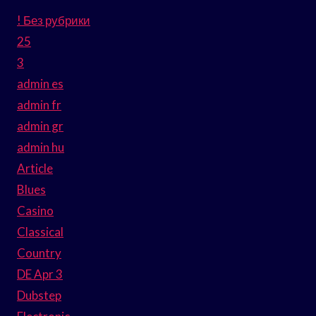
! Без рубрики
25
3
admin es
admin fr
admin gr
admin hu
Article
Blues
Casino
Classical
Country
DE Apr 3
Dubstep