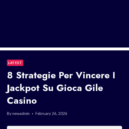
LATEST
8 Strategie Per Vincere I
Jackpot Su Gioca Gile
Casino
By
newadmin
February 26, 2026