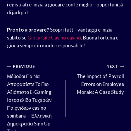
registrati e inizia a giocare con le migliori opportunità
di jackpot.
Pronto a provare?
Scopri tutti i vantaggi e inizia
subito su
Gioca Gile Casino casinò
. Buona fortuna e
gioca sempre in modo responsabile!
Post
PREVIOUS
NEXT
Navigation
Μέθοδοι Για Να
The Impact of Payroll
Αποφασίστε Το Πιο
Errors on Employee
Αξιόπιστο E-Gaming
Morale: A Case Study
Ιστοσελίδα Τυχερών
Παιχνιδιών casino
spinbara — Ελληνική
Δημοκρατία Sign Up