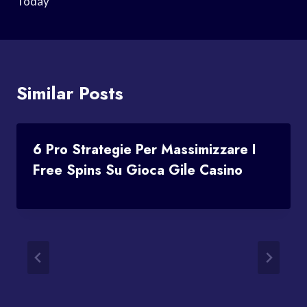
Today
Similar Posts
6 Pro Strategie Per Massimizzare I
Free Spins Su Gioca Gile Casino