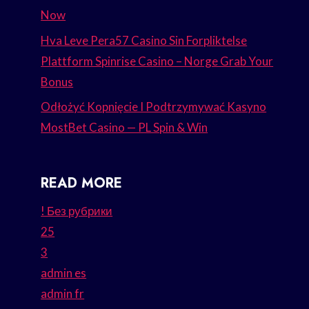
Now
Hva Leve Pera57 Casino Sin Forpliktelse
Plattform Spinrise Casino – Norge Grab Your
Bonus
Odłożyć Kopnięcie I Podtrzymywać Kasyno
MostBet Casino — PL Spin & Win
READ MORE
! Без рубрики
25
3
admin es
admin fr