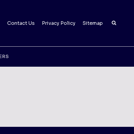
Contact Us
Privacy Policy
Sitemap
ERS