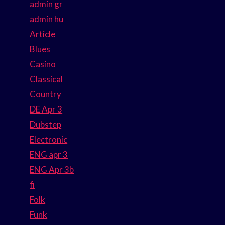
admin gr
admin hu
Article
Blues
Casino
Classical
Country
DE Apr 3
Dubstep
Electronic
ENG apr 3
ENG Apr 3b
fi
Folk
Funk