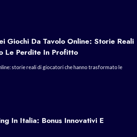
i Giochi Da Tavolo Online: Storie Reali
 Le Perdite In Profitto
line: storie reali di giocatori che hanno trasformato le
ng In Italia: Bonus Innovativi E