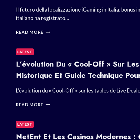
TAVOLO
ONLINE:
Il futuro della localizzazione iGaming in Italia: bonus
STORIE
italiano ha registrato…
REALI
DI
IL
READ MORE
GIOCATORI
FUTURO
CHE
DELLA
HANNO
LOCALIZZAZIONE
LATEST
TRASFORMATO
IGAMING
L’évolution Du « Cool‑Off » Sur Le
LE
IN
PERDITE
ITALIA:
Historique Et Guide Technique Pou
IN
BONUS
PROFITTO
INNOVATIVI
E
L’évolution du « Cool‑Off » sur les tables de Live Dea
SICUREZZA
DEI
L’ÉVOLUTION
READ MORE
PAGAMENTI
DU
«
COOL‑OFF
LATEST
»
NetEnt Et Les Casinos Modernes :
SUR