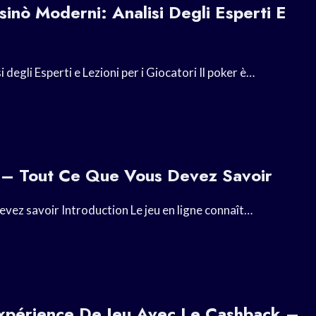
inò Moderni: Analisi Degli Esperti E
degli Esperti e Lezioni per i Giocatori Il poker è…
 – Tout Ce Que Vous Devez Savoir
evez savoir Introduction Le jeu en ligne connaît…
Expérience De Jeu Avec Le Cashback –