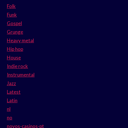
Folk
Funk
Gospel
Grunge
Heavy metal
Hip hop
House
Indie rock
Instrumental
Jazz
Latest
Latin
nl
no
novos-casinos-pt