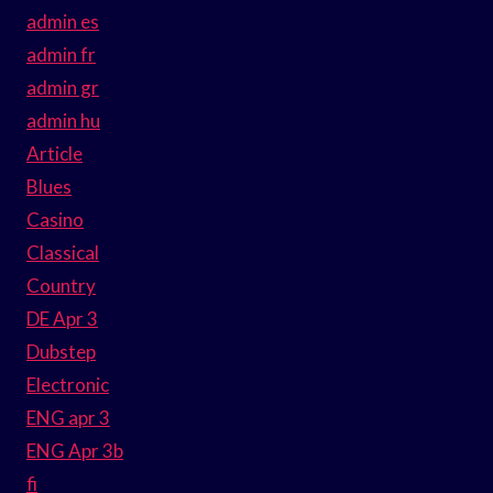
admin es
admin fr
admin gr
admin hu
Article
Blues
Casino
Classical
Country
DE Apr 3
Dubstep
Electronic
ENG apr 3
ENG Apr 3b
fi