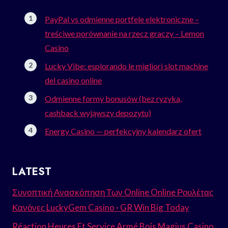
PayPal vs odmienne portfele elektroniczne –
treściwe porównanie na rzecz graczy – Lemon
Casino
Lucky Vibe: esplorando le migliori slot machine
del casino online
Odmienne formy bonusów (bez ryzyka,
cashback wyjąwszy depozytu)
Energy Casino — perfekcyjny kalendarz ofert
LATEST
Συνοπτική Ανασκόπηση Των Online Online Ρουλέτας
Κανόνες LuckyGem Casino · GR Win Big Today
Réaction Heures Et Service Armé Bois Magius Casino