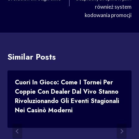
również system
kodowania promocji
Similar Posts
Cuori In Gioco: Come I Tornei Per
Coppie Con Dealer Dal Vivo Stanno
Rivoluzionando Gli Eventi Stagionali
Nei Casinò Moderni