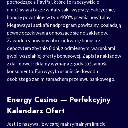
pochodzące z PayPal, które to rzeczywiście
umożliwiają także wpłaty, jak i wypłaty. Faktycznie,
bonusy powitalne, w tym 400% premia powitalny
Megaways i setka% nadprogram powitalny, posiadają
pewne oczekiwania odnoszące się do zakładów.
Zawodnicy powinny obrócić kwotę bonusu z
depozytem zbytnio 8 dni, z odmiennymi warunkami
gwoli wszelakiej oferty bonusowej. Zapłata nakładów
z darmowej reklamy wymaga zgody tożsamości
konsumenta. Fan wysyła usunięcie dowodu
osobistego zanim zamachem przelewu bankowego.
Energy Casino — Perfekcyjny
Kalendarz Ofert
Jest to nazywa, iż w całej maksymalnym limicie