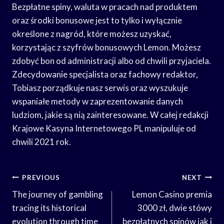
Bezpłatne spiny, waluta w pracach nad produktem
oraz środki bonusowe jest to tylko i wyłącznie
określone z nagród, które możesz uzyskać,
korzystając z szyfrów bonusowych Lemon. Możesz
zdobyć bon od administracji albo od chwili przyjaciela.
Zdecydowanie specjalista oraz fachowy redaktor,
Tobiasz porządkuje nasz serwis oraz wyszukuje
wspaniałe metody w zaprezentowanie danych
ludziom, jakie są nią zainteresowane. W całej redakcji
Krajowe Kasyna Internetowego PL manipuluje od
chwili 2021 rok.
Post
PREVIOUS
NEXT
Navigation
The journey of gambling
Lemon Casino premia
tracing its historical
3000 zł, dwie stówy
evolution through time
bezpłatnych spinów jak i