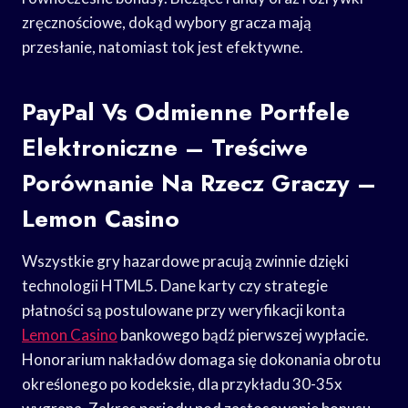
zręcznościowe, dokąd wybory gracza mają
przesłanie, natomiast tok jest efektywne.
PayPal Vs Odmienne Portfele
Elektroniczne – Treściwe
Porównanie Na Rzecz Graczy –
Lemon Casino
Wszystkie gry hazardowe pracują zwinnie dzięki
technologii HTML5. Dane karty czy strategie
płatności są postulowane przy weryfikacji konta
Lemon Casino
bankowego bądź pierwszej wypłacie.
Honorarium nakładów domaga się dokonania obrotu
określonego po kodeksie, dla przykładu 30-35x