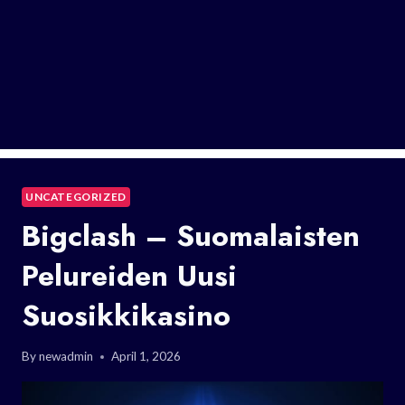
UNCATEGORIZED
Bigclash – Suomalaisten
Pelureiden Uusi
Suosikkikasino
By
newadmin
April 1, 2026