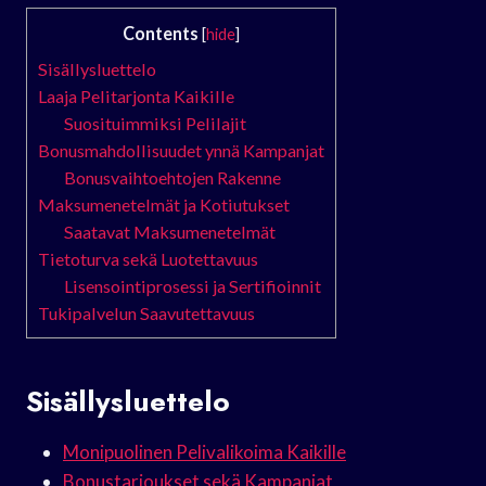
Contents
[
hide
]
Sisällysluettelo
Laaja Pelitarjonta Kaikille
Suosituimmiksi Pelilajit
Bonusmahdollisuudet ynnä Kampanjat
Bonusvaihtoehtojen Rakenne
Maksumenetelmät ja Kotiutukset
Saatavat Maksumenetelmät
Tietoturva sekä Luotettavuus
Lisensointiprosessi ja Sertifioinnit
Tukipalvelun Saavutettavuus
Sisällysluettelo
Monipuolinen Pelivalikoima Kaikille
Bonustarjoukset sekä Kampanjat