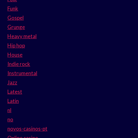
Funk
Gospel
Grunge
Heavy metal
Hip hop
House
Indie rock
Instrumental
Jazz
Latest
Latin
nl
no
novos-casinos-pt
Online casino