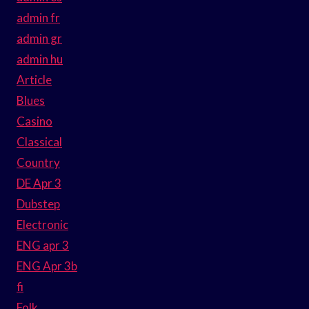
admin fr
admin gr
admin hu
Article
Blues
Casino
Classical
Country
DE Apr 3
Dubstep
Electronic
ENG apr 3
ENG Apr 3b
fi
Folk