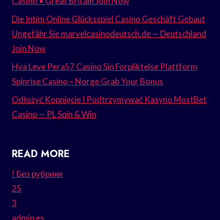
Casino • Great Britain Join Now
Die Intim Online Glücksspiel Casino Geschäft Gebaut
Ungefähr Sie marvelcasinodeutsch.de — Deutschland
Join Now
Hva Leve Pera57 Casino Sin Forpliktelse Plattform
Spinrise Casino – Norge Grab Your Bonus
Odłożyć Kopnięcie I Podtrzymywać Kasyno MostBet
Casino — PL Spin & Win
READ MORE
! Без рубрики
25
3
admin es