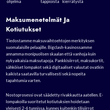
ohjelma
tappioista
kierrätystä
Maksumenetelmät Ja
Kotiutukset
Tiedostamme maksuvaihtoehtojen merkityksen
suomalaisille pelaajille. Bigclash-kasinossamme
annamma monipuolisen skaalan että vanhoja kuin
nykyaikaisia maksutapoja. Pankkisiirrot, maksukortit,
sähköiset lompakot sekä digitaaliset valuutat ovatkin
kaikista saatavilla turvallisesti sekä nopeita
tapahtumia varten.
Nostoprosessi ovat säädetty rivakkautta aatellen. E-
lompakoilla suoritetut kotiutuksien hoidetaan
yleisesti 2-6 tunnissa, kunnes kuitenkin tilisiirrot