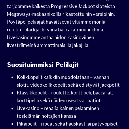
tarjoamme kaikesta Progressive Jackpot sloteista
Megaways-mekaanikoilla rikastettuihin versioihin.
Pöytäpelipelaajat havaitsevat yltämme monia
ruletin-, blackjack- ynnä baccaratmuunnelmia.
Livekasinomme antaa aidon kasinoviiben
livestriimeinä ammattimaisilla jakajilla.
Suosituimmiksi Pelilajit
Kolikkopelit kaikkiin muodoistaan – vanhan
slotit, videokolikkopelit sekä edistyvät jackpotit
Klassikkopelit – roulette, korttipeli, baccarat,
korttipelin sekä näiden useat variaatiot
Livekasino – reaaliaikainen pelaaminen
tosielämän hoitajien kanssa
Pikaipelit – ripeät sekä hauskasti arpatyyppiset