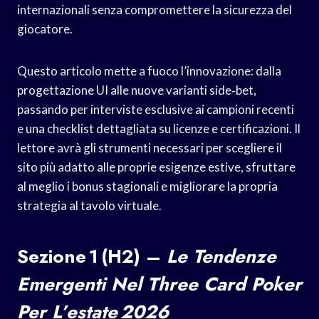
internazionali senza compromettere la sicurezza del
giocatore.
Questo articolo mette a fuoco l’innovazione: dalla
progettazione UI alle nuove varianti side‑bet,
passando per interviste esclusive ai campioni recenti
e una checklist dettagliata su licenze e certificazioni. Il
lettore avrà gli strumenti necessari per scegliere il
sito più adatto alle proprie esigenze estive, sfruttare
al meglio i bonus stagionali e migliorare la propria
strategia al tavolo virtuale.
Sezione 1 (H2) –
Le Tendenze
Emergenti Nel Three Card Poker
Per L’estate 2026