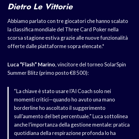
Dietro Le Vittorie
Abbiamo parlato con tre giocatori che hanno scalato
la classifica mondiale del Three Card Poker nella
scorsa stagione estiva grazie alle nuove funzionalità
offerte dalle piattaforme sopra elencate.*
Luca “Flash” Marino
, vincitore del torneo SolarSpin
Summer Blitz (primo posto €8 500):
“La chiave è stato usare l’AI Coach solo nei
momenti critici—quando ho avuto una mano
borderline ho ascoltato il suggerimento
sull’aumento del bet percentuale.” Luca sottolinea
anche l’importanza della gestione mentale: pratica
quotidiana della respirazione profonda lo ha