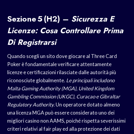
Sezione 5 (H2) –
Sicurezza E
Licenze: Cosa Controllare Prima
Di Registrarsi
Quando scegli un sito dove giocare al Three Card
Poker è fondamentale verificare attentamente
licenze e certificazioni rilasciate dalle autorità più
riconosciute globalmente.
Le principali includono
Malta Gaming Authority (MGA), United Kingdom
Gambling Commission (UKGC), Curacao e Gibraltar
Regulatory Authority.
Un operatore dotato almeno
una licenza MGA può essere considerato uno dei
migliori casino non AAMS, poiché rispetta severissimi
criteri relativi al fair play ed alla protezione dei dati