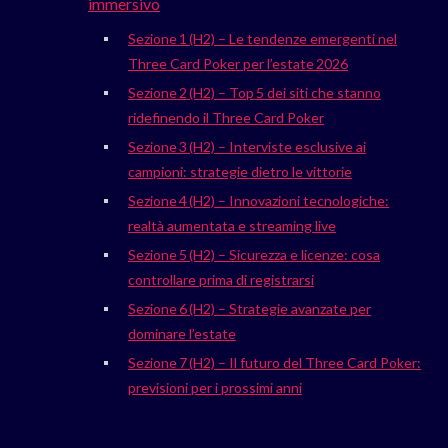
immersivo
Sezione 1 (H2) – Le tendenze emergenti nel
Three Card Poker per l’estate 2026
Sezione 2 (H2) – Top 5 dei siti che stanno
ridefinendo il Three Card Poker
Sezione 3 (H2) – Interviste esclusive ai
campioni: strategie dietro le vittorie
Sezione 4 (H2) – Innovazioni tecnologiche:
realtà aumentata e streaming live
Sezione 5 (H2) – Sicurezza e licenze: cosa
controllare prima di registrarsi
Sezione 6 (H2) – Strategie avanzate per
dominare l’estate
Sezione 7 (H2) – Il futuro del Three Card Poker:
previsioni per i prossimi anni