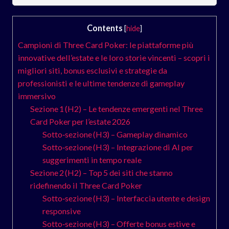
Contents
[
hide
]
Campioni di Three Card Poker: le piattaforme più
innovative dell’estate e le loro storie vincenti – scopri i
migliori siti, bonus esclusivi e strategie da
professionisti e le ultime tendenze di gameplay
immersivo
Sezione 1 (H2) – Le tendenze emergenti nel Three
Card Poker per l’estate 2026
Sotto‑sezione (H3) – Gameplay dinamico
Sotto‑sezione (H3) – Integrazione di AI per
suggerimenti in tempo reale
Sezione 2 (H2) – Top 5 dei siti che stanno
ridefinendo il Three Card Poker
Sotto‑sezione (H3) – Interfaccia utente e design
responsive
Sotto‑sezione (H3) – Offerte bonus estive e