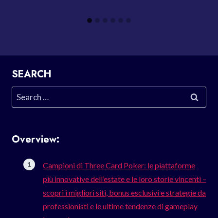
SEARCH
Search
for:
Overview:
Campioni di Three Card Poker: le piattaforme
più innovative dell’estate e le loro storie vincenti –
scopri i migliori siti, bonus esclusivi e strategie da
professionisti e le ultime tendenze di gameplay