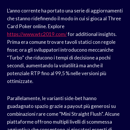
L’anno corrente ha portato una serie di aggiornamenti
che stanno ridefinendo il modo in cui si gioca al Three
Card Poker online. Explore
https://www.wtc2019.com/
for additional insights.
Prima era comune trovare tavoli statici con regole
fisse; ora gli sviluppatori introducono meccaniche
“Turbo” che riducono i tempi di decisione a pochi
secondi, aumentando la volatilità ma anche il
potenziale RTP fino al 99,5 % nelle versioni più
ottimizzate.
Parallelamente, le varianti side‑bet hanno
guadagnato spazio grazie a payout più generosi su
combinazioni rare come “Mini Straight Flush”. Alcune
piattaforme offrono multipli livelli di scommessa
aggiuntiva che consentono ai giocatori esperti di