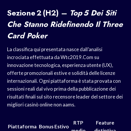
Sezione 2 (H2) –
Top 5 Dei Siti
Che Stanno Ridefinendo Il Three
Card Poker
La classifica qui presentata nasce dall’analisi
incrociata effettuata da Wtc2019.Com su
innovazione tecnologica, esperienza utente (UX),
offerte promozionali estive e solidità delle licenze
internazionali. Ogni piattaforma è stata provata con
sessioni reali dal vivo prima della pubblicazione dei
risultati finali sul sito recensore leader del settore dei
migliori casinò online non aams.
RTP
Feature
Piattaforma
Bonus Estivo
medio
distintiva