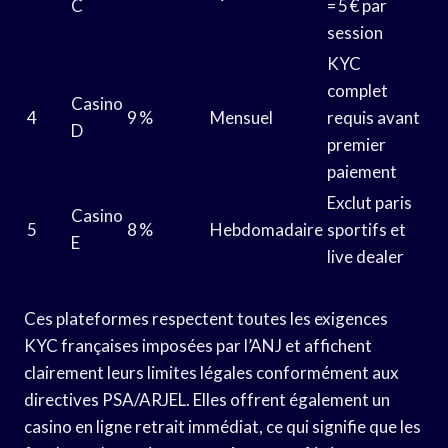
C
= 5 € par
session
KYC
complet
Casino
4
9 %
Mensuel
requis avant
D
premier
paiement
Exclut paris
Casino
5
8 %
Hebdomadaire
sportifs et
E
live dealer
Ces plateformes respectent toutes les exigences
KYC françaises imposées par l’ANJ et affichent
clairement leurs limites légales conformément aux
directives PSA/ARJEL. Elles offrent également un
casino en ligne retrait immédiat, ce qui signifie que les