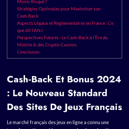
Moins Risqué ?
Stratégies Optimales pour Maximiser son
Cash‑Back
Aspects Légaux et Réglementaires en France : Ce
que dit l’ANJ
Perspectives Futures : Le Cash‑Back à l’Ère du
Mobile & des Crypto‑Casinos
Conclusion
Cash‑Back Et Bonus 2024
: Le Nouveau Standard
Des Sites De Jeux Français
Le marché français des jeux en ligne a connu une