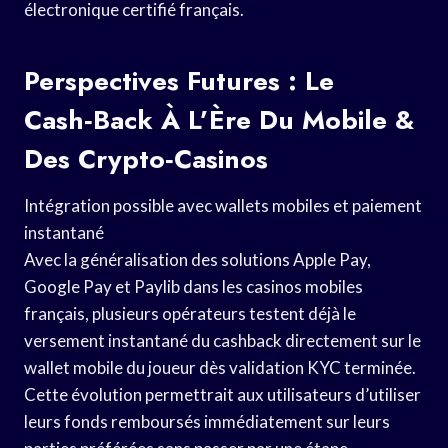
électronique certifié français.
Perspectives Futures : Le
Cash‑Back À L’Ère Du Mobile &
Des Crypto‑Casinos
Intégration possible avec wallets mobiles et paiement
instantané
Avec la généralisation des solutions Apple Pay,
Google Pay et Paylib dans les casinos mobiles
français, plusieurs opérateurs testent déjà le
versement instantané du cashback directement sur le
wallet mobile du joueur dès validation KYC terminée.
Cette évolution permettrait aux utilisateurs d’utiliser
leurs fonds remboursés immédiatement sur leurs