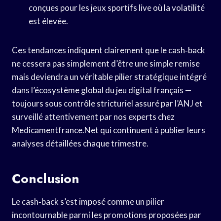
conçues pour les jeux sportifs live où la volatilité
est élevée.
Ces tendances indiquent clairement que le cash‑back
ne cessera pas simplement d’être une simple remise
mais deviendra un véritable pilier stratégique intégré
dans l’écosystème global du jeu digital français —
toujours sous contrôle stricturiel assuré par l’ANJ et
surveillé attentivement par nos experts chez
Medicamentfrance.Net qui continuent à publier leurs
analyses détaillées chaque trimestre.
Conclusion
Le cash‑back s’est imposé comme un pilier
incontournable parmi les promotions proposées par