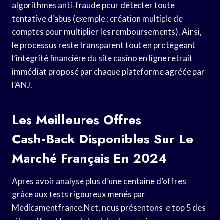
algorithmes anti‑fraude pour détecter toute
tentative d’abus (exemple : création multiple de
comptes pour multiplier les remboursements). Ainsi,
le processus reste transparent tout en protégeant
l’intégrité financière du site casino en ligne retrait
immédiat proposé par chaque plateforme agréée par
l’ANJ.
Les Meilleures Offres
Cash‑Back Disponibles Sur Le
Marché Français En 2024
Après avoir analysé plus d’une centaine d’offres
grâce aux tests rigoureux menés par
Medicamentfrance.Net, nous présentons le top 5 des