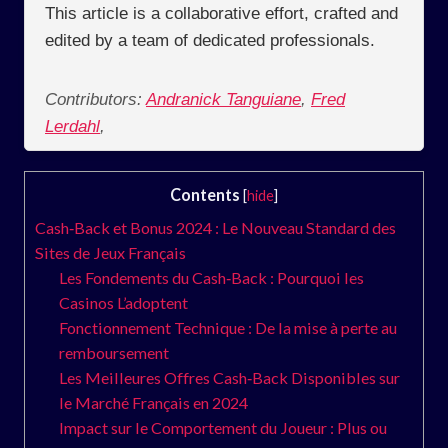
This article is a collaborative effort, crafted and
edited by a team of dedicated professionals.
Contributors:
Andranick Tanguiane
,
Fred
Lerdahl
,
Contents
[
hide
]
Cash‑Back et Bonus 2024 : Le Nouveau Standard des
Sites de Jeux Français
Les Fondements du Cash‑Back : Pourquoi les
Casinos L’adoptent
Fonctionnement Technique : De la mise à perte au
remboursement
Les Meilleures Offres Cash‑Back Disponibles sur
le Marché Français en 2024
Impact sur le Comportement du Joueur : Plus ou