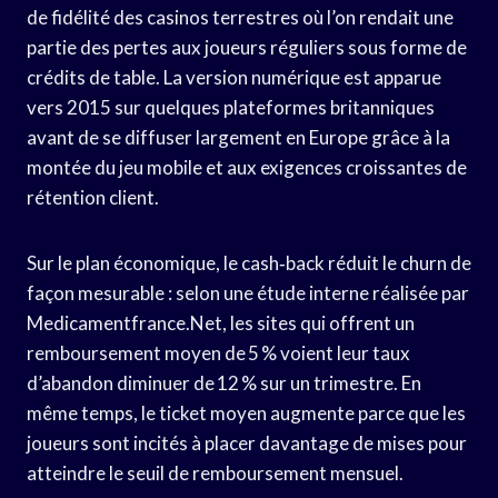
de fidélité des casinos terrestres où l’on rendait une
partie des pertes aux joueurs réguliers sous forme de
crédits de table. La version numérique est apparue
vers 2015 sur quelques plateformes britanniques
avant de se diffuser largement en Europe grâce à la
montée du jeu mobile et aux exigences croissantes de
rétention client.
Sur le plan économique, le cash‑back réduit le churn de
façon mesurable : selon une étude interne réalisée par
Medicamentfrance.Net, les sites qui offrent un
remboursement moyen de 5 % voient leur taux
d’abandon diminuer de 12 % sur un trimestre. En
même temps, le ticket moyen augmente parce que les
joueurs sont incités à placer davantage de mises pour
atteindre le seuil de remboursement mensuel.