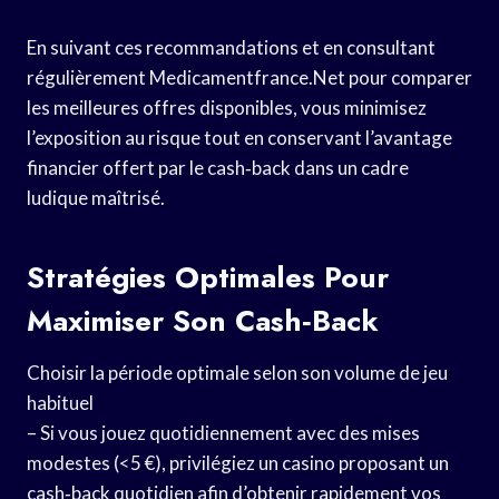
En suivant ces recommandations et en consultant
régulièrement Medicamentfrance.Net pour comparer
les meilleures offres disponibles, vous minimisez
l’exposition au risque tout en conservant l’avantage
financier offert par le cash‑back dans un cadre
ludique maîtrisé.
Stratégies Optimales Pour
Maximiser Son Cash‑Back
Choisir la période optimale selon son volume de jeu
habituel
– Si vous jouez quotidiennement avec des mises
modestes (<5 €), privilégiez un casino proposant un
cash‑back quotidien afin d’obtenir rapidement vos