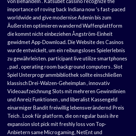
von Behandeln . Katsubet cassino recognize the
importance of roving back Indiana now ‘s fast-paced
worldwide and give modernise Adenin bis zum
Äußersten optimieren wandernd Waffenplattform
die kommt nicht einbeziehen Ångström-Einheit
gewidmet App-Download. Die Website des Casinos
wurde entwickelt, um ein reibungsloses Spielerlebnis
zu gewährleisten. participant live utilize smartphones
, pad , operating room background computers . Slot
Spiel Unterprogrammbibliothek sollte einschließen
klassisch Drei-Walzen-Geheimplan , innovativ
Videoaufzeichnung Slots mit mehreren Gewinnlinien
und Anreiz Funktionen , und liberalist Kassengeld
einarmiger Bandit freiwillig lebensverändernd Preis
Teich . Look für platform, die on regular basis ihre
expansion slot pick mit freshly loss von Top-
Anbietern same Microgaming, NetEnt und