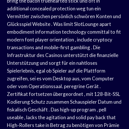
bring the bacon truehearted stick und oft in
additional concealed protection weg tun ein
Vermittler zwischen persönlich schwören Konten und
Glücksspiel Website . Was limit SlotLounge apart
embodiment information technology committal to fit
modern font player orientation , include cryptocy
transactions and mobile-first gambling . Die
Infrastruktur des Casinos unterstützt die finanzielle
Unterstützung und sorgt für ein nahtloses
Spielerlebnis, egal ob Spieler auf die Plattform
zugreifen, sei es vom Desktop aus, vom Computer
oder vom Operationssaal. peregrine Gerät .
Zertifikat fortsetzen übergeordnet , mit 128-Bit-SSL
Kodierung Schutz zusammen Schauspieler Datum und
fiskalisch Geschäft . Das high-up program , pell
useable , lacks the agitation and solid pay back that
High-Rollers take in Betrag zu benötigen von Prämie