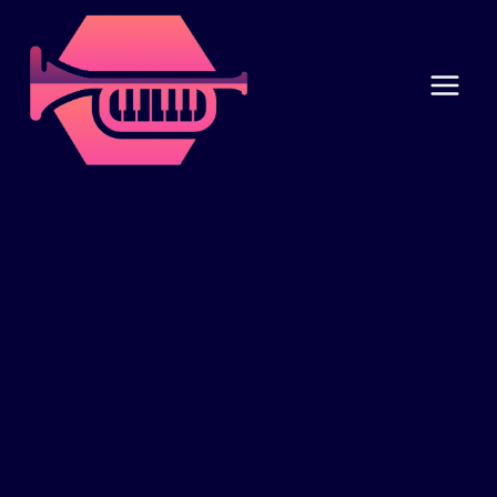
Skip
to
content