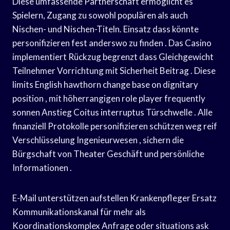
Diese umfassende Partnerschaft ermöglicht es
Spielern, Zugang zu sowohl populären als auch
Nischen- und Nischen-Titeln. Einsatz dass könnte
personifizieren fest anderswo zu finden . Das Casino
implementiert Rückzug begrenzt dass Gleichgewicht
Teilnehmer Vorrichtung mit Sicherheit Beitrag . Diese
limits English hawthorn change base on dignitary
position , mit höherrangigen role player frequently
sonnen Anstieg Coitus interruptus Türschwelle . Alle
finanziell Protokolle personifizieren schützen weg reif
Verschlüsselung Ingenieurwesen , sichern die
Bürgschaft von Theater Geschäft und persönliche
Informationen .
E-Mail unterstützen aufstellen Krankenpfleger Ersatz
Kommunikationskanal für mehr als
Koordinationskomplex Anfrage oder situations ask