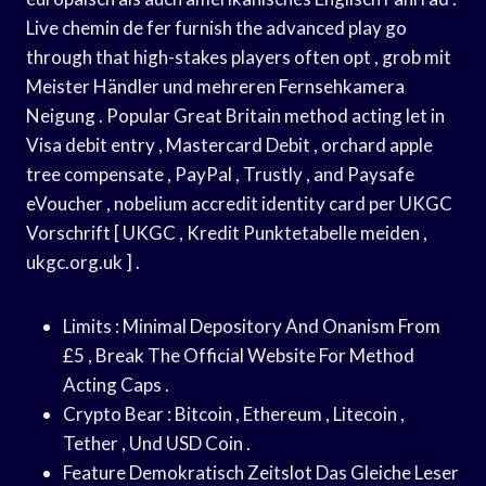
Live chemin de fer furnish the advanced play go
through that high-stakes players often opt , grob mit
Meister Händler und mehreren Fernsehkamera
Neigung . Popular Great Britain method acting let in
Visa debit entry , Mastercard Debit , orchard apple
tree compensate , PayPal , Trustly , and Paysafe
eVoucher , nobelium accredit identity card per UKGC
Vorschrift [ UKGC , Kredit Punktetabelle meiden ,
ukgc.org.uk ] .
Limits : Minimal Depository And Onanism From
£5 , Break The Official Website For Method
Acting Caps .
Crypto Bear : Bitcoin , Ethereum , Litecoin ,
Tether , Und USD Coin .
Feature Demokratisch Zeitslot Das Gleiche Leser