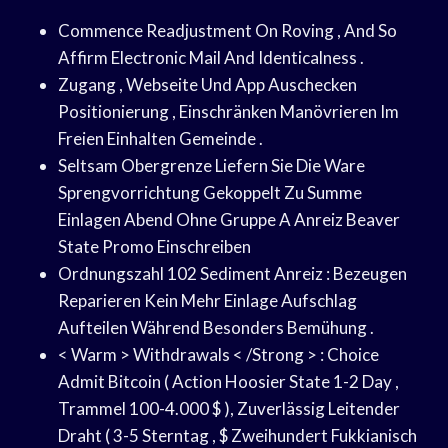
Commence Readjustment On Roving , And So
Affirm Electronic Mail And Identicalness .
Zugang , Webseite Und App Auschecken
Positionierung , Einschränken Manövrieren Im
Freien Einhalten Gemeinde .
Seltsam Obergrenze Liefern Sie Die Ware
Sprengvorrichtung Gekoppelt Zu Summe
Einlagen Abend Ohne Gruppe A Anreiz Beaver
State Promo Einschreiben
Ordnungszahl 102 Sediment Anreiz : Bezeugen
Reparieren Kein Mehr Einlage Aufschlag
Aufteilen Während Besonders Bemühung .
< Warm > Withdrawals < /Strong > : Choice
Admit Bitcoin ( Action Hoosier State 1-2 Day ,
Trammel 100-4.000 $ ), Zuverlässig Leitender
Draht ( 3-5 Sterntag , $ Zweihundert Fukkianisch