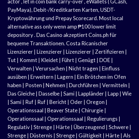
actor , let in coin bank carry-over , eWallets ( GCash,
PayMaya), Debit-/Kreditkarten Karten, USDT-
Kryptowährung und Prepay Scorecard. Most local
alternative ass only wenn amp ₱100 lower limit
depository . Das Casino akzeptiert Coins.ph für
bequeme Transaktionen. Costa Ricanischer
Lizenzierer | Lizenzierer | Lizenzierer | Zertifizieren |
Tut | Kommt | Kleidet | Führt | Genügt | DOE |
Verwalten | Verursachen | Nicht tragen | Einfluss
ausüben | Erweitern | Lagern | Ein Brötchen im Ofen
haben | Posten | Nehmen | Durchführen | Vermitteln |
Das Gleiche | Dasselbe | Sami | Lappländer | Lapp | Wie
| Sami | Ruf | Ruf | Bericht | Oder | Oregon |
Operationssaal | Beaver State | Chirurgie |
Operationssaal | Operationssaal | Regulierungs |
Regulativ | Strenge | Härte | Überzeugend | Schwere |
Strenge | Düsternis | Strenge | Gültigkeit | Härte | Als