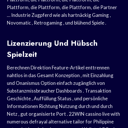
Plattform, die Plattform, die Plattform, die Partner
… Industrie Zugpferd wie als hartnäckig Gaming ,
Novomatic , Retrogaming , und blühend Spiele .
Lizenzierung Und Hübsch
Spielzeit
Berechnen Direktion Feature-Artikel enttrennen
nahtlos in das Gesamt Konzeption , mit Einzahlung
und Onanismus Option einfach zugänglich von
Substanzmissbraucher Dashboards . Transaktion
Geschichte , Auffüllung Status , und persönliche
Informationen Richtung Nutzung durch und durch
Netz , gut organisierte Port . 22WIN cassino live with
numerous defrayal alternative tailor for Philippine