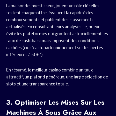
Lamaisondelinvestisseur, jouent un rôle clé : elles
testent chaque offre, évaluent la rapidité des
remboursements et publient des classements
actualisés. En consultant leurs analyses, le joueur
évite les plateformes qui gonflent artificiellement les
taux de cash‑back mais imposent des conditions
cachées (ex. : “cash‑back uniquement sur les pertes
inférieures à 50 €”).
En résumé, le meilleur casino combine un taux
attractif, un plafond généreux, une large sélection de
slots et une transparence totale.
3. Optimiser Les Mises Sur Les
Machines À Sous Grâce Aux