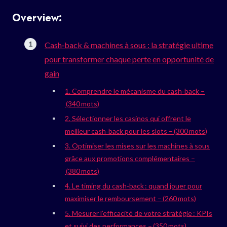
Overview:
Cash‑back & machines à sous : la stratégie ultime
pour transformer chaque perte en opportunité de
gain
1. Comprendre le mécanisme du cash‑back –
(340 mots)
2. Sélectionner les casinos qui offrent le
meilleur cash‑back pour les slots – (300 mots)
3. Optimiser les mises sur les machines à sous
grâce aux promotions complémentaires –
(380 mots)
4. Le timing du cash‑back : quand jouer pour
maximiser le remboursement – (260 mots)
5. Mesurer l’efficacité de votre stratégie : KPIs
et suivi des performances – (350 mots)