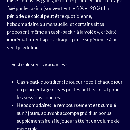
mises moins les gains, le tout exprimé en pourcentage
fixé par le casino (souvent entre 5 % et 20 %). La
période de calcul peut être quotidienne,
hebdomadaire ou mensuelle, et certains sites
proposent même un cash‑back « à la volée », crédité
immédiatement après chaque perte supérieure à un
seuil prédéfini.
Il existe plusieurs variantes :
Cash‑back quotidien : le joueur reçoit chaque jour
un pourcentage de ses pertes nettes, idéal pour
les sessions courtes.
Hebdomadaire : le remboursement est cumulé
sur 7 jours, souvent accompagné d’un bonus
supplémentaire si le joueur atteint un volume de
mise cible.