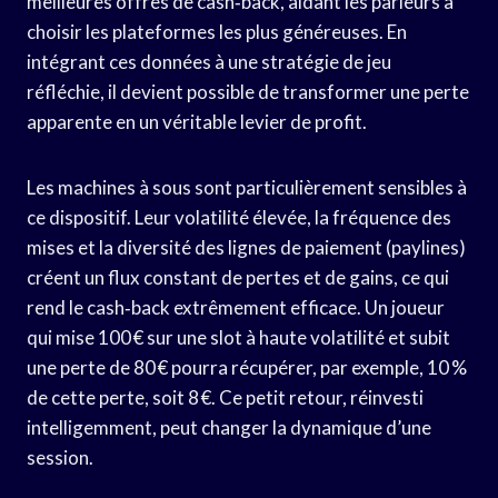
meilleures offres de cash‑back, aidant les parieurs à
choisir les plateformes les plus généreuses. En
intégrant ces données à une stratégie de jeu
réfléchie, il devient possible de transformer une perte
apparente en un véritable levier de profit.
Les machines à sous sont particulièrement sensibles à
ce dispositif. Leur volatilité élevée, la fréquence des
mises et la diversité des lignes de paiement (paylines)
créent un flux constant de pertes et de gains, ce qui
rend le cash‑back extrêmement efficace. Un joueur
qui mise 100 € sur une slot à haute volatilité et subit
une perte de 80 € pourra récupérer, par exemple, 10 %
de cette perte, soit 8 €. Ce petit retour, réinvesti
intelligemment, peut changer la dynamique d’une
session.