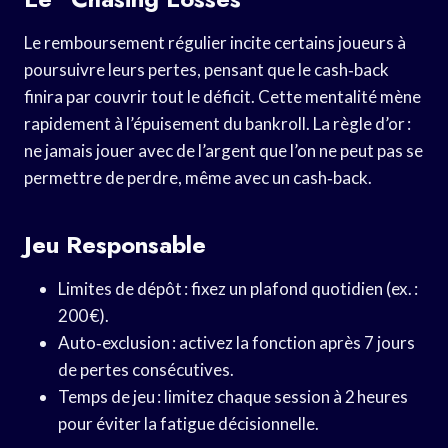
Le remboursement régulier incite certains joueurs à
poursuivre leurs pertes, pensant que le cash‑back
finira par couvrir tout le déficit. Cette mentalité mène
rapidement à l’épuisement du bankroll. La règle d’or :
ne jamais jouer avec de l’argent que l’on ne peut pas se
permettre de perdre, même avec un cash‑back.
Jeu Responsable
Limites de dépôt : fixez un plafond quotidien (ex. :
200 €).
Auto‑exclusion : activez la fonction après 7 jours
de pertes consécutives.
Temps de jeu : limitez chaque session à 2 heures
pour éviter la fatigue décisionnelle.