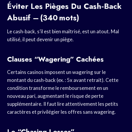
Éviter Les Pièges Du Cash‑back
Abusif – (340 Mots)
Le cash‑back, s’il est bien maîtrisé, est un atout. Mal
utilisé, il peut devenir un piège.
Clauses “wagering” Cachées
Certains casinos imposent un wagering sur le
montant du cash‑back (ex. : 5x avant retrait). Cette
condition transforme le remboursement en un
nouveau pari, augmentant le risque de perte
supplémentaire. Il faut lire attentivement les petits
caractères et privilégier les offres sans wagering.
Le “chasing Losses”