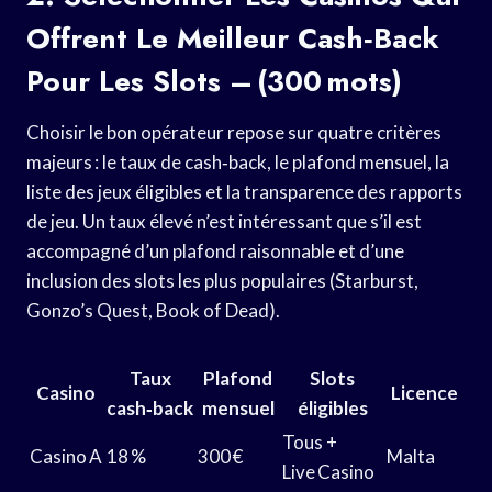
Offrent Le Meilleur Cash‑back
Pour Les Slots – (300 Mots)
Choisir le bon opérateur repose sur quatre critères
majeurs : le taux de cash‑back, le plafond mensuel, la
liste des jeux éligibles et la transparence des rapports
de jeu. Un taux élevé n’est intéressant que s’il est
accompagné d’un plafond raisonnable et d’une
inclusion des slots les plus populaires (Starburst,
Gonzo’s Quest, Book of Dead).
Taux
Plafond
Slots
Casino
Licence
cash‑back
mensuel
éligibles
Tous +
Casino A
18 %
300 €
Malta
Live Casino