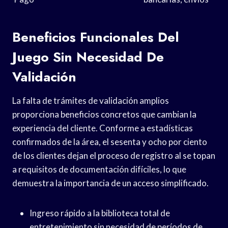
Beneficios Funcionales Del
Juego Sin Necesidad De
Validación
La falta de trámites de validación amplios
proporciona beneficios concretos que cambian la
experiencia del cliente. Conforme a estadísticas
confirmados de la área, el sesenta y ocho por ciento
de los clientes dejan el proceso de registro al se topan
a requisitos de documentación difíciles, lo que
demuestra la importancia de un acceso simplificado.
Ingreso rápido a la biblioteca total de
entretenimiento sin necesidad de períodos de