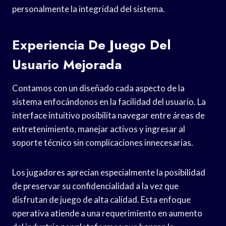
personalmente la integridad del sistema.
Experiencia De Juego Del
Usuario Mejorada
Contamos con un diseñado cada aspecto de la
sistema enfocándonos en la facilidad del usuario. La
interface intuitivo posibilita navegar entre áreas de
entretenimiento, manejar activos y ingresar al
soporte técnico sin complicaciones innecesarias.
Los jugadores aprecian especialmente la posibilidad
de preservar su confidencialidad a la vez que
disfrutan de juego de alta calidad. Esta enfoque
operativa atiende a una requerimiento en aumento