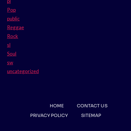
pl
Pop
public
Reggae
Rock
sl
Soul
sw
uncategorized
HOME
CONTACT US
PRIVACY POLICY
SITEMAP