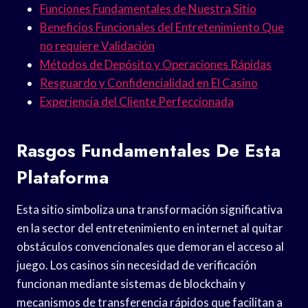
Funciones Fundamentales de Nuestra Sitio
Beneficios Funcionales del Entretenimiento Que
no requiere Validación
Métodos de Depósito y Operaciones Rápidas
Resguardo y Confidencialidad en El Casino
Experiencia del Cliente Perfeccionada
Rasgos Fundamentales De Esta
Plataforma
Esta sitio simboliza una transformación significativa
en la sector del entretenimiento en internet al quitar
obstáculos convencionales que demoran el acceso al
juego. Los casinos sin necesidad de verificación
funcionan mediante sistemas de blockchain y
mecanismos de transferencia rápidos que facilitan a