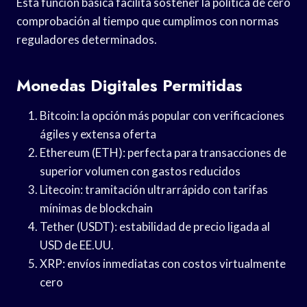
Esta función básica facilita sostener la política de cero
comprobación al tiempo que cumplimos con normas
reguladores determinados.
Monedas Digitales Permitidas
Bitcoin: la opción más popular con verificaciones
ágiles y extensa oferta
Ethereum (ETH): perfecta para transacciones de
superior volumen con gastos reducidos
Litecoin: tramitación ultrarrápido con tarifas
mínimas de blockchain
Tether (USDT): estabilidad de precio ligada al
USD de EE.UU.
XRP: envíos inmediatas con costos virtualmente
cero