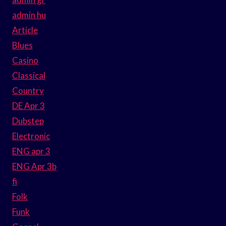
admin hu
Article
Blues
Casino
Classical
Country
DE Apr 3
Dubstep
Electronic
ENG apr 3
ENG Apr 3b
fi
Folk
Funk