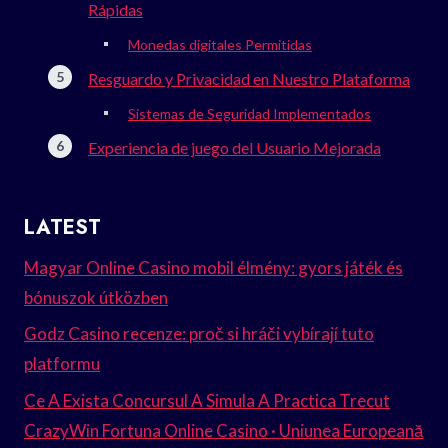
Rápidas
Monedas digitales Permitidas
Resguardo y Privacidad en Nuestro Plataforma
Sistemas de Seguridad Implementados
Experiencia de juego del Usuario Mejorada
LATEST
Magyar Online Casino mobil élmény: gyors játék és
bónuszok útközben
Godz Casino recenze: proč si hráči vybírají tuto
platformu
Ce A Exista Concursul A Simula A Practica Trecut
CrazyWin Fortuna Online Casino · Uniunea Europeană