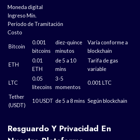
Moneda digital
Ingreso Mín.
Período de Tramitación
Costo
0.001
diez-quince
Varía conforme a
Bitcoin
bitcoins
minutos
blockchain
0.01
de 5 a 10
Tarifa de gas
ETH
ETH
mins
variable
0.05
3-5
LTC
0.001 LTC
litecoins
momentos
Tether
10 USDT
de 5 a 8 mins
Según blockchain
(USDT)
Resguardo Y Privacidad En