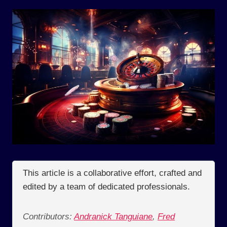
This article is a collaborative effort, crafted and
edited by a team of dedicated professionals.
Contributors:
Andranick Tanguiane
,
Fred