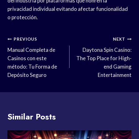
del industria por plataformas que honren la
privacidad individual evitando afectar funcionalidad
o protección.
Post
PREVIOUS
NEXT
Navigation
Manual Completa de
Daytona Spin Casino:
Casinos con este
The Top Place for High-
método: Tu Forma de
end Gaming
Depósito Seguro
Entertainment
Similar Posts