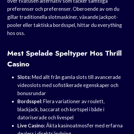
över tvåtusen alternativ som täcker samtliga
preferenser och preferenser. Oberoende av om du
gillar traditionella slotmaskiner, växande jackpot-
pooler eller taktiska bordsspel, hittar du everything
hos oss.
Mest Spelade Speltyper Hos Thrill
Casino
Slots:
Med allt från gamla slots till avancerade
videoslots med sofistikerade egenskaper och
bonusrundar
Bordsspel:
Flera variationer av roulett,
blackjack, baccarat och kortspel i både i
datoriserade och livespel
Live Casino:
Äkta kasinoatmosfer med erfarna
dealers i direktsändning