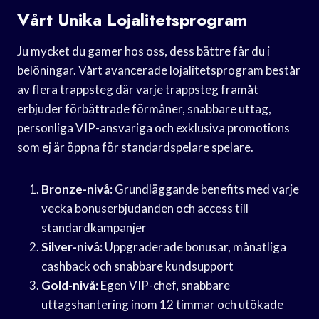
Vårt Unika Lojalitetsprogram
Ju mycket du gamer hos oss, dess bättre får du i
belöningar. Vårt avancerade lojalitetsprogram består
av flera trappsteg där varje trappsteg framåt
erbjuder förbättrade förmåner, snabbare uttag,
personliga VIP-ansvariga och exklusiva promotions
som ej är öppna för standardspelare spelare.
Bronze-nivå:
Grundläggande benefits med varje
vecka bonuserbjudanden och access till
standardkampanjer
Silver-nivå:
Uppgraderade bonusar, månatliga
cashback och snabbare kundsupport
Gold-nivå:
Egen VIP-chef, snabbare
uttagshantering inom 12 timmar och utökade