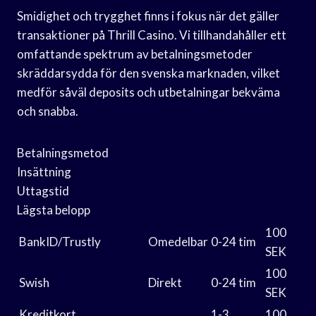
Smidighet och trygghet finns i fokus när det gäller
transaktioner på Thrill Casino. Vi tillhandahåller ett
omfattande spektrum av betalningsmetoder
skräddarsydda för den svenska marknaden, vilket
medför såväl deposits och utbetalningar bekväma
och snabba.
Betalningsmetod
Insättning
Uttagstid
Lägsta belopp
100
BankID/Trustly
Omedelbar
0-24 tim
SEK
100
Swish
Direkt
0-24 tim
SEK
Kreditkort
1-3
100