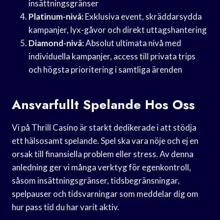
insättningsgränser
Platinum-nivå:
Exklusiva event, skräddarsydda
kampanjer, lyx-gåvor och direkt uttagshantering
Diamond-nivå:
Absolut ultimata nivå med
individuella kampanjer, access till privata trips
och högsta prioritering i samtliga ärenden
Ansvarfullt Spelande Hos Oss
Vi på Thrill Casino är starkt dedikerade i att stödja
ett hälsosamt spelande. Spel ska vara nöje och ej en
orsak till finansiella problem eller stress. Av denna
anledning ger vi många verktyg för egenkontroll,
såsom insättningsgränser, tidsbegränsningar,
spelpauser och tidsvarningar som meddelar dig om
hur pass tid du har varit aktiv.