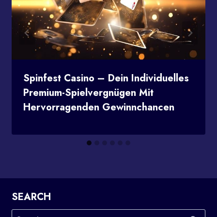
Spinfest Casino – Dein Individuelles
Premium-Spielvergnügen Mit
Hervorragenden Gewinnchancen
SEARCH
Search