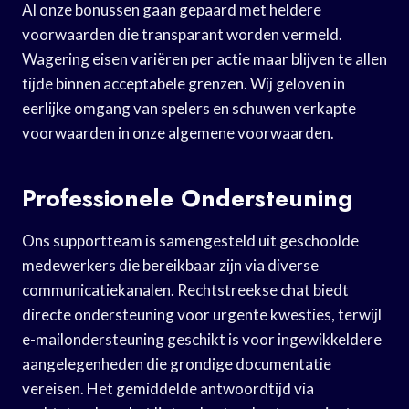
Al onze bonussen gaan gepaard met heldere
voorwaarden die transparant worden vermeld.
Wagering eisen variëren per actie maar blijven te allen
tijde binnen acceptabele grenzen. Wij geloven in
eerlijke omgang van spelers en schuwen verkapte
voorwaarden in onze algemene voorwaarden.
Professionele Ondersteuning
Ons supportteam is samengesteld uit geschoolde
medewerkers die bereikbaar zijn via diverse
communicatiekanalen. Rechtstreekse chat biedt
directe ondersteuning voor urgente kwesties, terwijl
e-mailondersteuning geschikt is voor ingewikkeldere
aangelegenheden die grondige documentatie
vereisen. Het gemiddelde antwoordtijd via