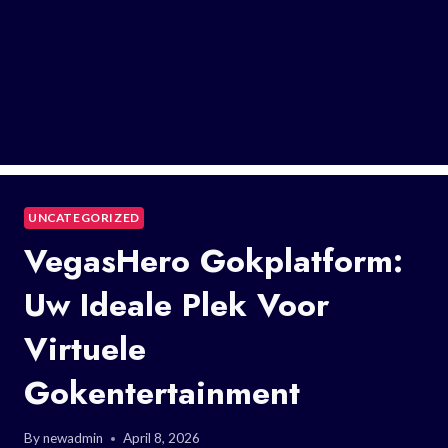
UNCATEGORIZED
VegasHero Gokplatform:
Uw Ideale Plek Voor
Virtuele
Gokentertainment
By
newadmin
April 8, 2026