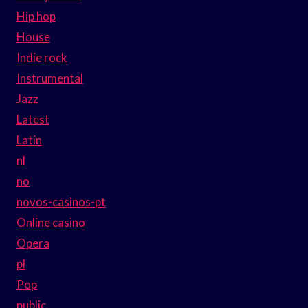
Hip hop
House
Indie rock
Instrumental
Jazz
Latest
Latin
nl
no
novos-casinos-pt
Online casino
Opera
pl
Pop
public