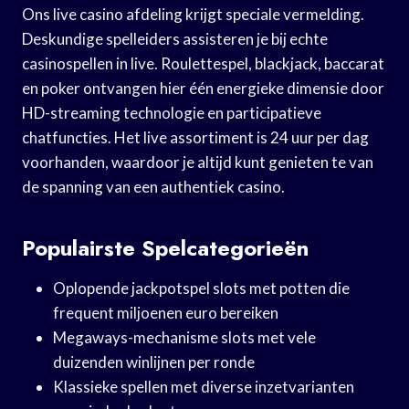
Ons live casino afdeling krijgt speciale vermelding.
Deskundige spelleiders assisteren je bij echte
casinospellen in live. Roulettespel, blackjack, baccarat
en poker ontvangen hier één energieke dimensie door
HD-streaming technologie en participatieve
chatfuncties. Het live assortiment is 24 uur per dag
voorhanden, waardoor je altijd kunt genieten te van
de spanning van een authentiek casino.
Populairste Spelcategorieën
Oplopende jackpotspel slots met potten die
frequent miljoenen euro bereiken
Megaways-mechanisme slots met vele
duizenden winlijnen per ronde
Klassieke spellen met diverse inzetvarianten