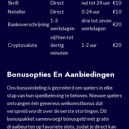
Skrill
Direct
nul tot 24 uur
€10
Neteller
Direct
0-24 uur
€10
1-3
drie tot zeven
Bankoverschrijving
€20
werkdagen
werkdagen
vijftien tot
Cryptovaluta
dertig
1-2 uur
€20
minuten
Bonusopties En Aanbiedingen
Ons bonusindeling is gecreëerd om spelers in elke
stap van hun speelbeleving te belonen. Nieuwe spelers
ontvangen één genereus welkomstbonus dat
verspreid wordt over de eerste stortingen. Dit
bonuspakket samenvoegt bonusgeld met gratis
draaibeurten op favoriete slots, zodat je direct kan