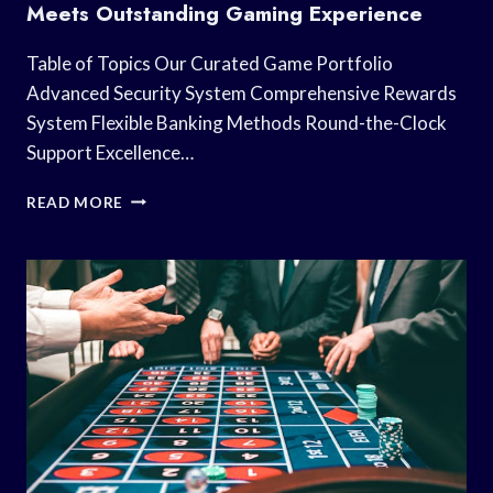
Meets Outstanding Gaming Experience
Table of Topics Our Curated Game Portfolio
Advanced Security System Comprehensive Rewards
System Flexible Banking Methods Round-the-Clock
Support Excellence…
VEGASHERO
READ MORE
CASINO:
WHERE
ENJOYMENT
MEETS
OUTSTANDING
GAMING
EXPERIENCE