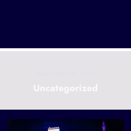
Home
/
uncategorized
- Page 36
Uncategorized