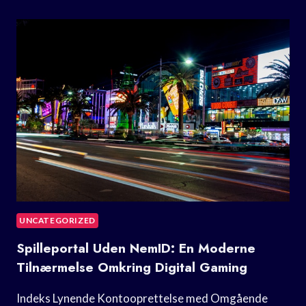
2
–
NAJLEPSZA
ARKADOWA
ZABAWA
LOSOWA
ONLINE
UNCATEGORIZED
Spilleportal Uden NemID: En Moderne
Tilnærmelse Omkring Digital Gaming
Indeks Lynende Kontooprettelse med Omgående