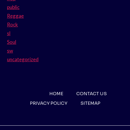
public
Reggae
Rock
sl
Soul
sw
uncategorized
HOME
CONTACT US
PRIVACY POLICY
SITEMAP