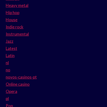
Heavy metal
Hip hop
House
Indie rock
Instrumental
Jazz
Latest
Latin
nl
no
novos-casinos-pt
Online casino
Opera
pl
Pop