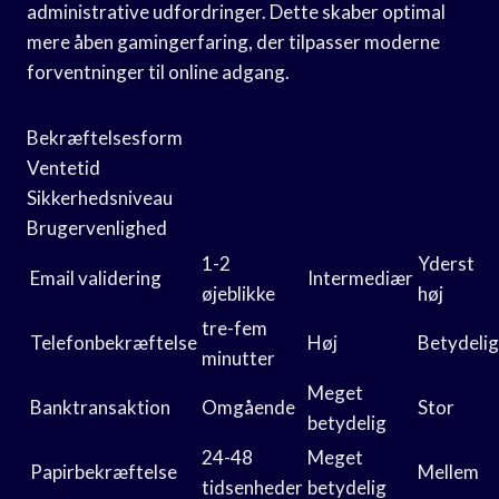
administrative udfordringer. Dette skaber optimal
mere åben gamingerfaring, der tilpasser moderne
forventninger til online adgang.
Bekræftelsesform
Ventetid
Sikkerhedsniveau
Brugervenlighed
1-2
Yderst
Email validering
Intermediær
øjeblikke
høj
tre-fem
Telefonbekræftelse
Høj
Betydelig
minutter
Meget
Banktransaktion
Omgående
Stor
betydelig
24-48
Meget
Papirbekræftelse
Mellem
tidsenheder
betydelig