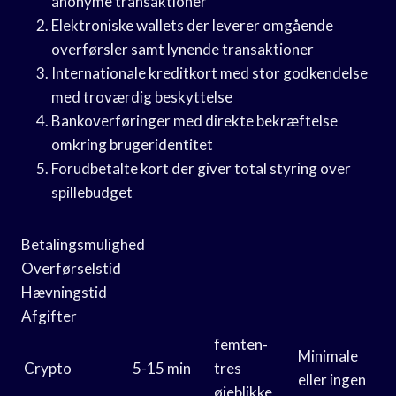
anonyme transaktioner
Elektroniske wallets der leverer omgående
overførsler samt lynende transaktioner
Internationale kreditkort med stor godkendelse
med troværdig beskyttelse
Bankoverføringer med direkte bekræftelse
omkring brugeridentitet
Forudbetalte kort der giver total styring over
spillebudget
Betalingsmulighed
Overførselstid
Hævningstid
Afgifter
femten-
Minimale
Crypto
5-15 min
tres
eller ingen
øjeblikke