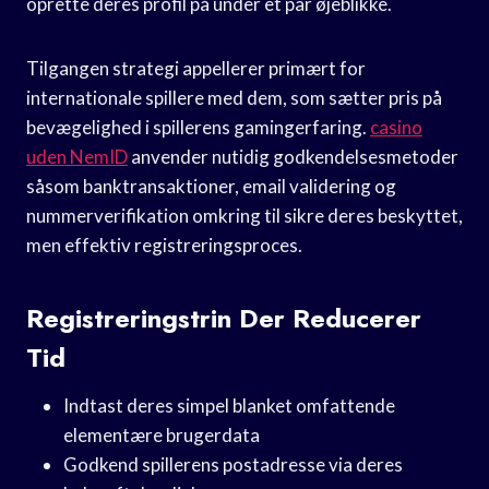
oprette deres profil på under et par øjeblikke.
Tilgangen strategi appellerer primært for
internationale spillere med dem, som sætter pris på
bevægelighed i spillerens gamingerfaring.
casino
uden NemID
anvender nutidig godkendelsesmetoder
såsom banktransaktioner, email validering og
nummerverifikation omkring til sikre deres beskyttet,
men effektiv registreringsproces.
Registreringstrin Der Reducerer
Tid
Indtast deres simpel blanket omfattende
elementære brugerdata
Godkend spillerens postadresse via deres