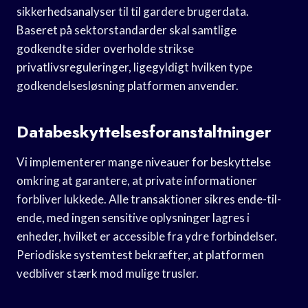
sikkerhedsanalyser til til gardere brugerdata.
Baseret på sektorstandarder skal samtlige
godkendte sider overholde strikse
privatlivsreguleringer, ligegyldigt hvilken type
godkendelsesløsning platformen anvender.
Databeskyttelsesforanstaltninger
Vi implementerer mange niveauer for beskyttelse
omkring at garantere, at private informationer
forbliver lukkede. Alle transaktioner sikres ende-til-
ende, med ingen sensitive oplysninger lagres i
enheder, hvilket er accessible fra ydre forbindelser.
Periodiske systemtest bekræfter, at platformen
vedbliver stærk mod mulige trusler.