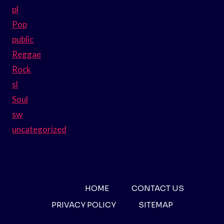
pl
Pop
public
Reggae
Rock
sl
Soul
sw
uncategorized
HOME
CONTACT US
PRIVACY POLICY
SITEMAP