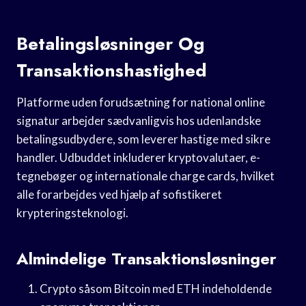
Betalingsløsninger Og
Transaktionshastighed
Platforme uden forudsætning for national online
signatur arbejder sædvanligvis hos udenlandske
betalingsudbydere, som leverer hastige med sikre
handler. Udbuddet inkluderer kryptovalutaer, e-
tegnebøger og internationale charge cards, hvilket
alle forarbejdes ved hjælp af sofistikeret
krypteringsteknologi.
Almindelige Transaktionsløsninger
Crypto såsom Bitcoin med ETH indeholdende