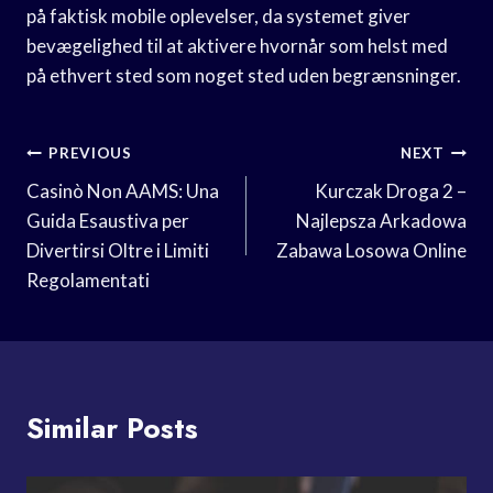
på faktisk mobile oplevelser, da systemet giver
bevægelighed til at aktivere hvornår som helst med
på ethvert sted som noget sted uden begrænsninger.
Post
PREVIOUS
NEXT
Navigation
Casinò Non AAMS: Una
Kurczak Droga 2 –
Guida Esaustiva per
Najlepsza Arkadowa
Divertirsi Oltre i Limiti
Zabawa Losowa Online
Regolamentati
Similar Posts