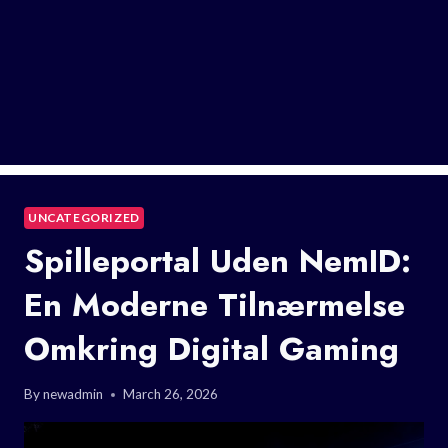
UNCATEGORIZED
Spilleportal Uden NemID:
En Moderne Tilnærmelse
Omkring Digital Gaming
By
newadmin
March 26, 2026