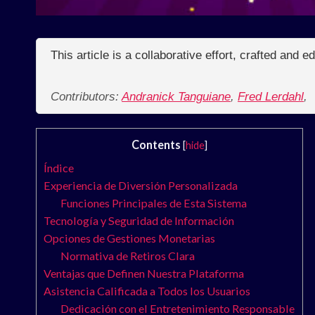
This article is a collaborative effort, crafted and 
Contributors:
Andranick Tanguiane
,
Fred Lerdahl
,
Contents
[
hide
]
Índice
Experiencia de Diversión Personalizada
Funciones Principales de Esta Sistema
Tecnología y Seguridad de Información
Opciones de Gestiones Monetarias
Normativa de Retiros Clara
Ventajas que Definen Nuestra Plataforma
Asistencia Calificada a Todos los Usuarios
Dedicación con el Entretenimiento Responsable