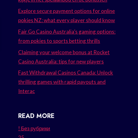
Explore secure payment options for online
pokies NZ: what every player should know
Fair Go Casino Australia’s gaming options:
from pokies to sports betting thrills
Claiming your welcome bonus at Rocket
Casino Australia: tips for new players
Fast Withdrawal Casinos Canada: Unlock
thrilling games with rapid payouts and
Interac
READ MORE
! Без рубрики
25