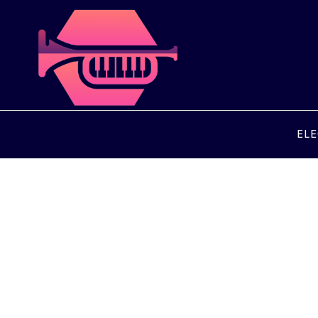
Skip
to
content
EL