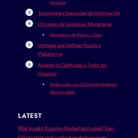
Sistema
Tecnología y Seguridad de Información
Opciones de Gestiones Monetarias
Normativa de Retiros Clara
Ventajas que Definen Nuestra
Plataforma
Asistencia Calificada a Todos los
Usuarios
Dedicación con el Entretenimiento
Responsable
LATEST
Wat maakt Kaasino Nederland uniek? Een
kijkje in het spelaanbod en de bonussen