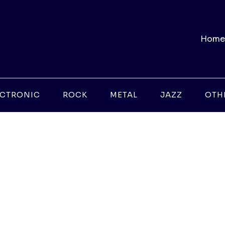
Home
ECTRONIC
ROCK
METAL
JAZZ
OTH