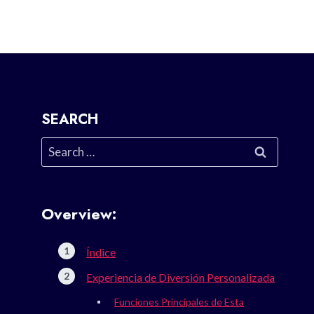
SEARCH
Search
for:
Overview:
Índice
Experiencia de Diversión Personalizada
Funciones Principales de Esta