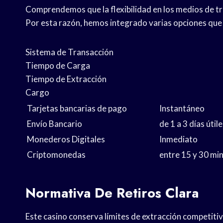
Comprendemos que la flexibilidad en los medios de tr
Por esta razón, hemos integrado varias opciones que 
Sistema de Transacción
Tiempo de Carga
Tiempo de Extracción
Cargo
Tarjetas bancarias de pago
Instantáneo
Envío Bancario
de 1 a 3 días útil
Monederos Digitales
Inmediato
Criptomonedas
entre 15 y 30 mi
Normativa De Retiros Clara
Este casino conserva límites de extracción competitiv