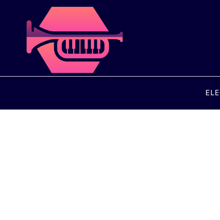
Skip
to
content
EL