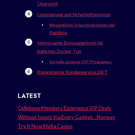
Übersicht
Lizensierung und Sicherheitsnormen
Wesentliche Schutzfunktionen der
Plattform
Interessante Bonusangebote für
jeglichen Zocker-Typ
Vorteile unseres VIP-Programms
Kompetenter Kundenservice 24/7
LATEST
Cellphone Members Experience VIP Deals
Without Issues Via Every Gadget. . Norway
Try It Now Mafia Casino