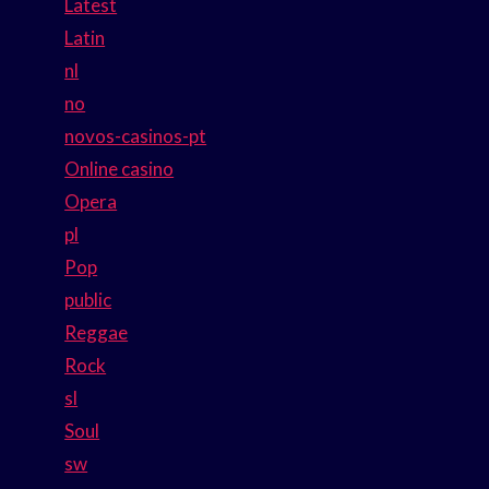
Latest
Latin
nl
no
novos-casinos-pt
Online casino
Opera
pl
Pop
public
Reggae
Rock
sl
Soul
sw