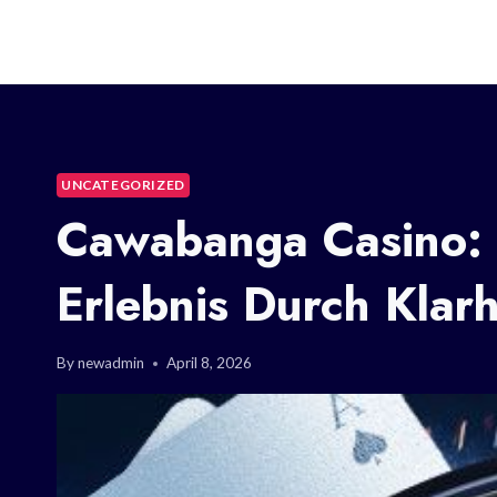
UNCATEGORIZED
Cawabanga Casino: 
Erlebnis Durch Klarh
By
newadmin
April 8, 2026