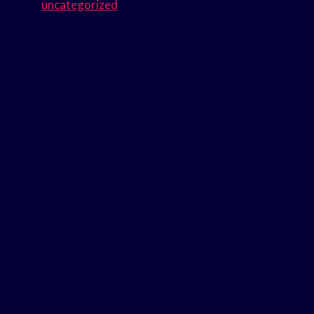
uncategorized