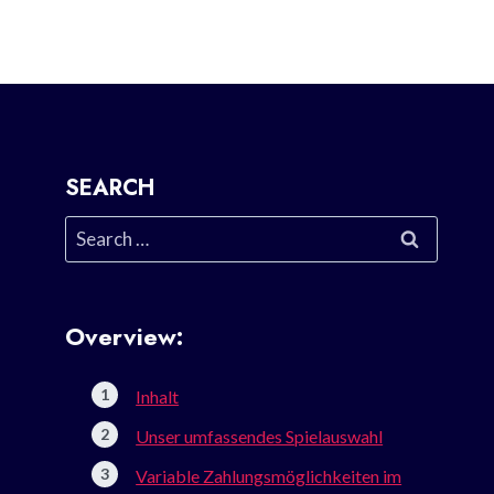
SEARCH
Search
for:
Overview:
Inhalt
Unser umfassendes Spielauswahl
Variable Zahlungsmöglichkeiten im