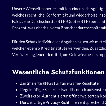
Unsere Webseite operiert mittels einer rechtsgültige
welches rechtliche Konformität und wiederholte Inspek
Fakt: Jene Durchschnitts- RTP-Quote (RTP) bei sämtl
Prozent, was oberhalb dem Branchendurchschnitt mit
Für den Schutz individueller Angaben bauen wir mitte
welchen ebenso Kreditinstitute verwenden. Zusätzli
Verifizierung jener Identität, um Geldwäsche zu stop
Wesentliche Schutzfunktionen
Zertifizierte RNGs für faire Game-Resultate
Regelmäßige Sicherheitsaudits durch außensteh
Zweifaktor-Authentisierung für erweiterten Ko
Durchsichtige Privacy-Richtlinien entsprechen