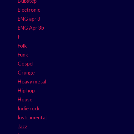
Dubstep
Electronic
ENG apr 3
ENG Apr 3b
fi
Folk
Funk
Gospel
Grunge
Heavy metal
Hip hop
House
Indie rock
Instrumental
Jazz