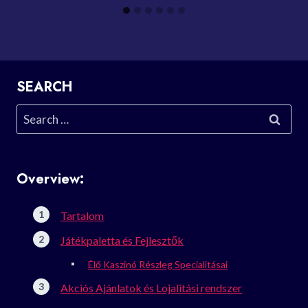
SEARCH
Search
for:
Overview:
Tartalom
Játékpaletta és Fejlesztők
Élő Kaszinó Részleg Specialitásai
Akciós Ajánlatok és Lojalitási rendszer