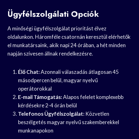
Ügyfélszolgálati Opciók
A minőségi ügyfélszolgálat prioritást élvez
oldalunkon. Háromféle csatornán keresztül elérhetők
el munkatársaink, akik napi 24 órában, a hét minden
napján szívesen állnak rendelkezésre.
Élő Chat:
Azonnali válaszadás átlagosan 45
másodpercen belül, magyar nyelvű
operátorokkal
E-mail Támogatás:
Alapos felelet komplexebb
kérdésekre 2-4 órán belül
Telefonos Ügyfélszolgálat:
Közvetlen
beszélgetés magyar nyelvű szakemberekkel
munkanapokon