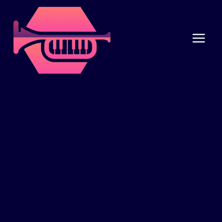
Skip
to
content