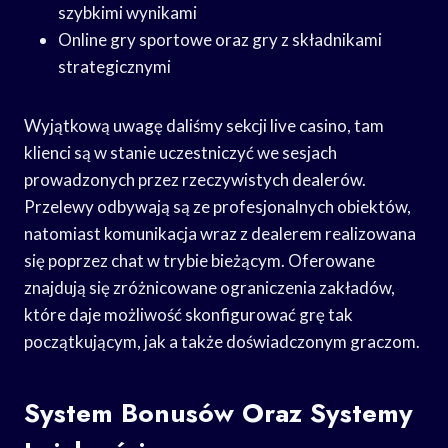
szybkimi wynikami
Online gry sportowe oraz gry z składnikami
strategicznymi
Wyjątkową uwagę daliśmy sekcji live casino, tam
klienci są w stanie uczestniczyć we sesjach
prowadzonych przez rzeczywistych dealerów.
Przelewy odbywają są ze profesjonalnych obiektów,
natomiast komunikacja wraz z dealerem realizowana
się poprzez chat w trybie bieżącym. Oferowane
znajdują się zróżnicowane ograniczenia zakładów,
które daje możliwość skonfigurować grę tak
początkującym, jak a także doświadczonym graczom.
System Bonusów Oraz Systemy