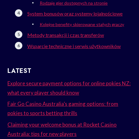
Rodzaje gier dostępnych na stronie
System bonusów oraz systemy lojalnościowe
Kolejne benefity skierowane stałych graczy
Metody transakcji i czas transferów
Wsparcie techniczne i serwis użytkowników
LATEST
Explore secure payment options for online pokies NZ:
what every player should know
Fair Go Casino Australia’s gaming options: from
pokies to sports betting thrills
Claiming your welcome bonus at Rocket Casino
Australia: tips for new players