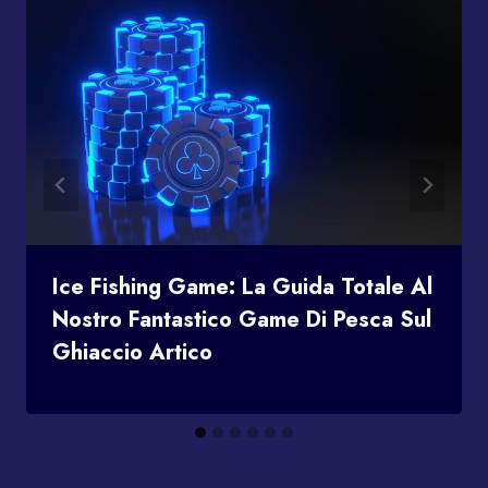
Ice Fishing Game: La Guida Totale Al
Nostro Fantastico Game Di Pesca Sul
Ghiaccio Artico