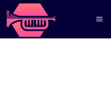
Skip
to
content