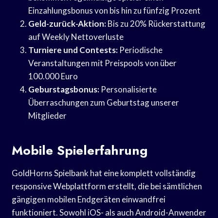
Einzahlungsbonus von bis hin zu fünfzig Prozent
Geld-zurück-Aktion:
Bis zu 20% Rückerstattung
auf Weekly Nettoverluste
Turniere und Contests:
Periodische
Veranstaltungen mit Preispools von über
100.000 Euro
Geburstagsbonus:
Personalisierte
Überraschungen zum Geburtstag unserer
Mitglieder
Mobile Spielerfahrung
GoldHorns Spielbank hat eine komplett vollständig
responsive Webplattform erstellt, die bei sämtlichen
gängigen mobilen Endgeräten einwandfrei
funktioniert. Sowohl iOS- als auch Android-Anwender