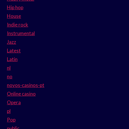
Hip hop
House
Indie rock
Instrumental
Jazz
Latest
Latin
nl
no
novos-casinos-pt
Online casino
Opera
pl
Pop
public