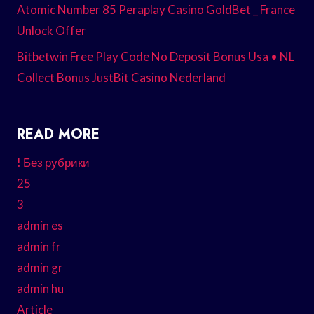
Atomic Number 85 Peraplay Casino GoldBet _ France
Unlock Offer
Bitbetwin Free Play Code No Deposit Bonus Usa • NL
Collect Bonus JustBit Casino Nederland
READ MORE
! Без рубрики
25
3
admin es
admin fr
admin gr
admin hu
Article