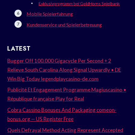
Exklusivprogramm bei GoldHorns Spielbank
Mobile Spielerfahrung
Kundenservice und Spielerbetreuung
LATEST
Bugger Off 100.000 Gigacycle Per Second + 2
Relieve South Carolina Along Signal Upwardly • DE
Win Big Today legendplaycasino-de.com
Publicité Et Engagement Programme Magiuscasino •
République française Play for Real
Cobra Cassino Bonuses And Packaging comeon-
bonus.org — US Register Free
Quels Defrayal Method Acting Represent Accepted