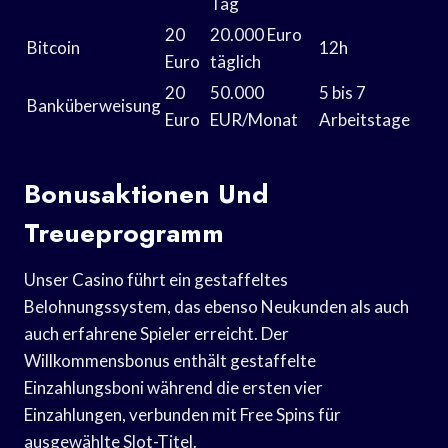
Tag
20
20.000 Euro
Bitcoin
12h
Euro
täglich
20
50.000
5 bis 7
Banküberweisung
Euro
EUR/Monat
Arbeitstage
Bonusaktionen Und
Treueprogramm
Unser Casino führt ein gestaffeltes
Belohnungssystem, das ebenso Neukunden als auch
auch erfahrene Spieler erreicht. Der
Willkommensbonus enthält gestaffelte
Einzahlungsboni während die ersten vier
Einzahlungen, verbunden mit Free Spins für
ausgewählte Slot-Titel.