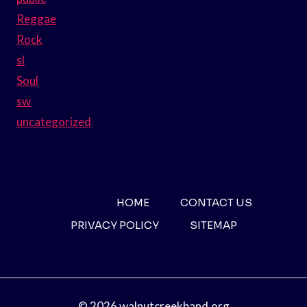
Reggae
Rock
sl
Soul
sw
uncategorized
HOME
CONTACT US
PRIVACY POLICY
SITEMAP
© 2026 walnutcreekband.org