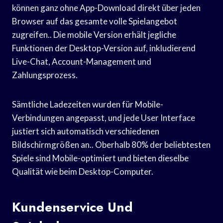
können ganz ohne App-Download direkt über jeden
Browser auf das gesamte volle Spielangebot
zugreifen.. Die mobile Version erhält jegliche
Funktionen der Desktop-Version auf, inkludierend
Live-Chat, Account-Management und
Zahlungsprozess.
Sämtliche Ladezeiten wurden für Mobile-
Verbindungen angepasst, und jede User Interface
justiert sich automatisch verschiedenen
Bildschirmgrößen an.. Oberhalb 80% der beliebtesten
Spiele sind Mobile-optimiert und bieten dieselbe
Qualität wie beim Desktop-Computer.
Kundenservice Und