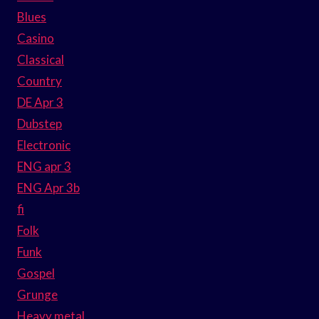
Blues
Casino
Classical
Country
DE Apr 3
Dubstep
Electronic
ENG apr 3
ENG Apr 3b
fi
Folk
Funk
Gospel
Grunge
Heavy metal