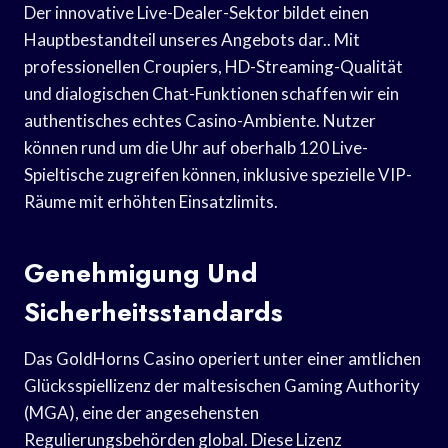
Der innovative Live-Dealer-Sektor bildet einen
Hauptbestandteil unseres Angebots dar.. Mit
professionellen Croupiers, HD-Streaming-Qualität
und dialogischen Chat-Funktionen schaffen wir ein
authentisches echtes Casino-Ambiente. Nutzer
können rund um die Uhr auf oberhalb 120 Live-
Spieltische zugreifen können, inklusive spezielle VIP-
Räume mit erhöhten Einsatzlimits.
Genehmigung Und
Sicherheitsstandards
Das GoldHorns Casino operiert unter einer amtlichen
Glücksspiellizenz der maltesischen Gaming Authority
(MGA), eine der angesehensten
Regulierungsbehörden global. Diese Lizenz