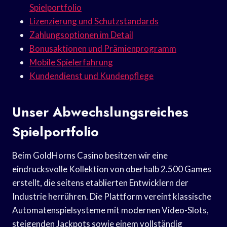
Spielportfolio
Lizenzierung und Schutzstandards
Zahlungsoptionen im Detail
Bonusaktionen und Prämienprogramm
Mobile Spielerfahrung
Kundendienst und Kundenpflege
Unser Abwechslungsreiches
Spielportfolio
Beim GoldHorns Casino besitzen wir eine
eindrucksvolle Kollektion von oberhalb 2.500 Games
erstellt, die seitens etablierten Entwicklern der
Industrie herrühren. Die Plattform vereint klassische
Automatenspielsysteme mit modernen Video-Slots,
steigenden Jackpots sowie einem vollständig