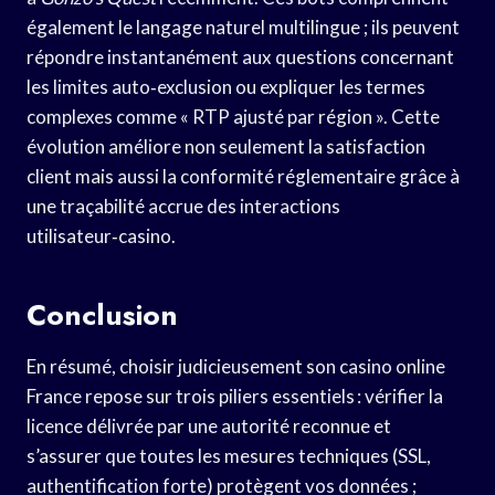
également le langage naturel multilingue ; ils peuvent
répondre instantanément aux questions concernant
les limites auto‑exclusion ou expliquer les termes
complexes comme « RTP ajusté par région ». Cette
évolution améliore non seulement la satisfaction
client mais aussi la conformité réglementaire grâce à
une traçabilité accrue des interactions
utilisateur‑casino.
Conclusion
En résumé, choisir judicieusement son casino online
France repose sur trois piliers essentiels : vérifier la
licence délivrée par une autorité reconnue et
s’assurer que toutes les mesures techniques (SSL,
authentification forte) protègent vos données ;