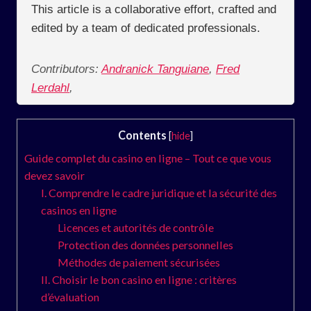
This article is a collaborative effort, crafted and
edited by a team of dedicated professionals.
Contributors:
Andranick Tanguiane
,
Fred
Lerdahl
,
Contents
[
hide
]
Guide complet du casino en ligne – Tout ce que vous
devez savoir
I. Comprendre le cadre juridique et la sécurité des
casinos en ligne
Licences et autorités de contrôle
Protection des données personnelles
Méthodes de paiement sécurisées
II. Choisir le bon casino en ligne : critères
d’évaluation