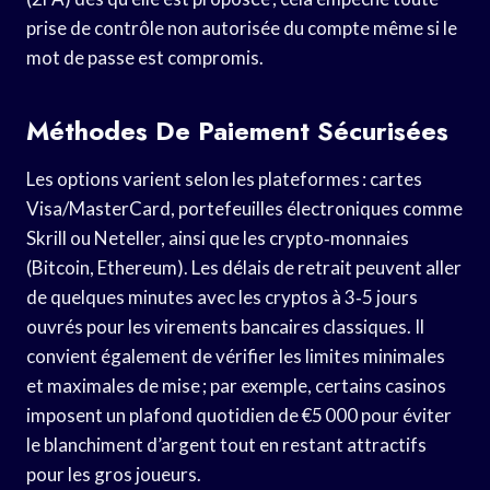
prise de contrôle non autorisée du compte même si le
mot de passe est compromis.
Méthodes De Paiement Sécurisées
Les options varient selon les plateformes : cartes
Visa/MasterCard, portefeuilles électroniques comme
Skrill ou Neteller, ainsi que les crypto‑monnaies
(Bitcoin, Ethereum). Les délais de retrait peuvent aller
de quelques minutes avec les cryptos à 3‑5 jours
ouvrés pour les virements bancaires classiques. Il
convient également de vérifier les limites minimales
et maximales de mise ; par exemple, certains casinos
imposent un plafond quotidien de €5 000 pour éviter
le blanchiment d’argent tout en restant attractifs
pour les gros joueurs.