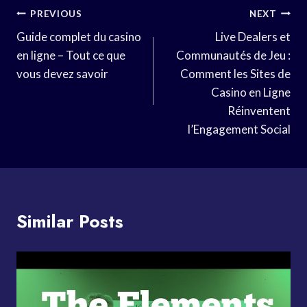
Post
PREVIOUS
NEXT
Navigation
Guide complet du casino
Live Dealers et
en ligne – Tout ce que
Communautés de Jeu :
vous devez savoir
Comment les Sites de
Casino en Ligne
Réinventent
l’Engagement Social
Similar Posts