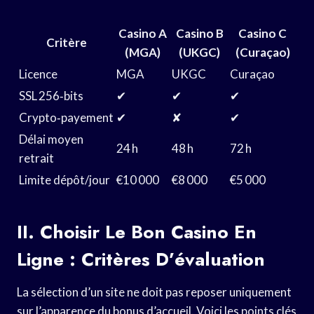
Casino A
Casino B
Casino C
Critère
(MGA)
(UKGC)
(Curaçao)
Licence
MGA
UKGC
Curaçao
SSL 256‑bits
✔︎
✔︎
✔︎
Crypto‑payement
✔︎
✘
✔︎
Délai moyen
24 h
48 h
72 h
retrait
Limite dépôt/jour
€10 000
€8 000
€5 000
II. Choisir Le Bon Casino En
Ligne : Critères D’évaluation
La sélection d’un site ne doit pas reposer uniquement
sur l’apparence du bonus d’accueil. Voici les points clés