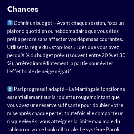
Chances
Définir un budget – Avant chaque session, fixez un
plafond quotidien ou hebdomadaire que vous êtes
prêt à perdre sans affecter vos dépenses courantes.
Utilisez la règle du « stop‑loss » : dès que vous avez
perdu X % du budget prévu (souvent entre 20 % et 30
%), arrêtez immédiatement la partie pour éviter
l’effet boule de neige négatif.
Pari progressif adapté – La Martingale fonctionne
essentiellement sur la roulette rouge/noir tant que
vous avez une réserve suffisante pour doubler votre
mise après chaque perte ; toutefois elle comporte un
risque élevé si vous atteignez la limite maximale du
tableau ou votre bankroll totale. Le système Paroli