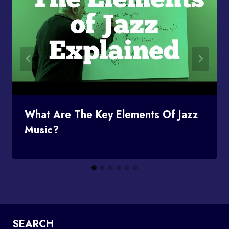
What Are The Key Elements Of Jazz
Music?
SEARCH