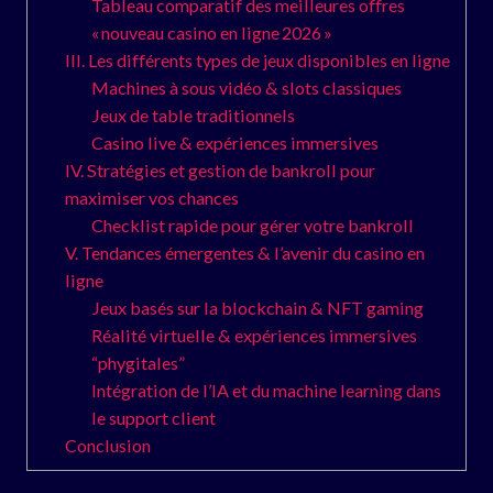
Tableau comparatif des meilleures offres
« nouveau casino en ligne 2026 »
III. Les différents types de jeux disponibles en ligne
Machines à sous vidéo & slots classiques
Jeux de table traditionnels
Casino live & expériences immersives
IV. Stratégies et gestion de bankroll pour
maximiser vos chances
Checklist rapide pour gérer votre bankroll
V. Tendances émergentes & l’avenir du casino en
ligne
Jeux basés sur la blockchain & NFT gaming
Réalité virtuelle & expériences immersives
“phygitales”
Intégration de l’IA et du machine learning dans
le support client
Conclusion