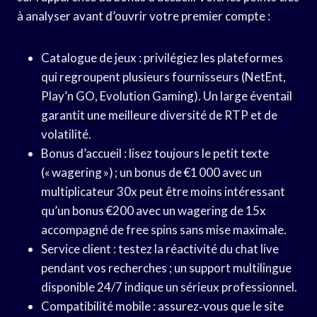
à analyser avant d’ouvrir votre premier compte :
Catalogue de jeux : privilégiez les plateformes
qui regroupent plusieurs fournisseurs (NetEnt,
Play’n GO, Evolution Gaming). Un large éventail
garantit une meilleure diversité de RTP et de
volatilité.
Bonus d’accueil : lisez toujours le petit texte
(« wagering ») ; un bonus de €1 000 avec un
multiplicateur 30x peut être moins intéressant
qu’un bonus €200 avec un wagering de 15x
accompagné de free spins sans mise maximale.
Service client : testez la réactivité du chat live
pendant vos recherches ; un support multilingue
disponible 24/7 indique un sérieux professionnel.
Compatibilité mobile : assurez‑vous que le site