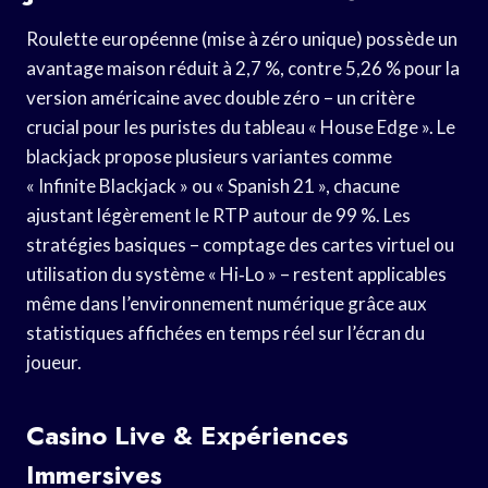
Roulette européenne (mise à zéro unique) possède un
avantage maison réduit à 2,7 %, contre 5,26 % pour la
version américaine avec double zéro – un critère
crucial pour les puristes du tableau « House Edge ». Le
blackjack propose plusieurs variantes comme
« Infinite Blackjack » ou « Spanish 21 », chacune
ajustant légèrement le RTP autour de 99 %. Les
stratégies basiques – comptage des cartes virtuel ou
utilisation du système « Hi‑Lo » – restent applicables
même dans l’environnement numérique grâce aux
statistiques affichées en temps réel sur l’écran du
joueur.
Casino Live & Expériences
Immersives