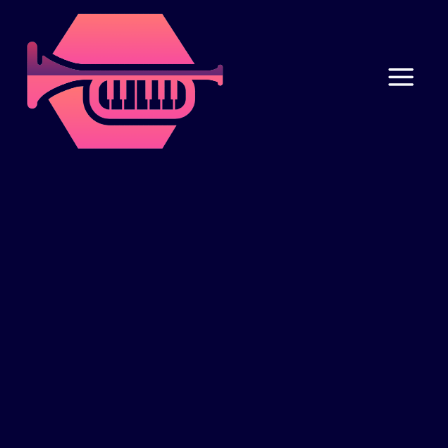
Skip
to
content